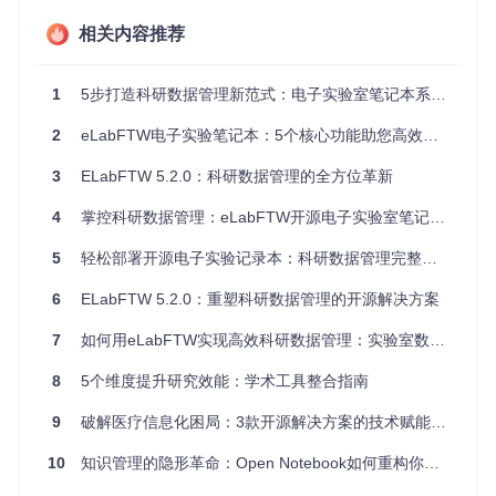
sudo
 apt update && 
sudo
# 安装基础依赖
相关内容推荐
sudo
# 验证PHP版本（需8.1以上）
1
5步打造科研数据管理新范式：电子实验室笔记本系统全攻略
# 验证MySQL状态
sudo
2
eLabFTW电子实验笔记本：5个核心功能助您高效管理科研数据
3
ELabFTW 5.2.0：科研数据管理的全方位革新
执行后应显示PHP 8.1+版本信息和MySQL运行状态为activ
e (running)
4
掌控科研数据管理：eLabFTW开源电子实验室笔记本系统部署指南
配置数据库
5
轻松部署开源电子实验记录本：科研数据管理完整指南
# 登录MySQL

6
ELabFTW 5.2.0：重塑科研数据管理的开源解决方案
sudo mysql 
-
u root 
-
p

7
如何用eLabFTW实现高效科研数据管理：实验室数字化的终极指南
CREATE
 DATABASE elabftw 
CHARACTER
SET
 utf8mb4 
COLLATE
CREATE
USER
'elabuser'
@
'localhost'
 IDENTIFIED 
BY
'StrongP
8
5个维度提升研究效能：学术工具整合指南
GRANT
ALL
 PRIVILEGES 
ON
 elabftw.
*
TO
'elabuser'
@
'localhos
FLUSH PRIVILEGES;

9
破解医疗信息化困局：3款开源解决方案的技术赋能与决策指南
10
知识管理的隐形革命：Open Notebook如何重构你的认知体系
执行后应显示Query OK提示