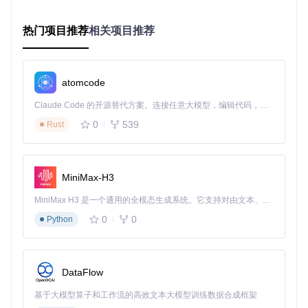
效果验证
热门项目推荐
相关项目推荐
运行
php -m
确认PDO、gd等扩展已加载，通过
mysql -u el
abuser -p
测试数据库连接，成功登录即表示环境准备完成。
[!WARNING] 常见误区：直接使用root用户连接数据库，存
在严重安全隐患。必须创建专用数据库用户并限制权限范
atomcode
围。
Claude Code 的开源替代方案。连接任意大模型，编辑代码，运行命令，自动验证 — 全自动执行。用 Rust 构建，极致性能。 ｜ An open-source alternative to Claude Code. Connect any LLM, edit code, run commands, and verify changes — autonomously. Built in Rust for speed. Get Started
如何实现源代码的安全部署与依赖管理？
0
539
Rust
痛点分析
源码获取不规范、依赖版本冲突是导致系统不稳定的主要原
MiniMax-H3
因，约35%的功能异常源于错误的依赖管理。
MiniMax H3 是一个通用的全模态生成系统。它支持对由文本、图像、视频和音频组成的多模态上下文进行统一理解，并能生成分辨率高达 2K、时长可达 15 秒的带原生立体声音频的视频。得益于面向任务泛化的系统设计，H3 在预训练阶段就已具备广泛的多模态上下文理解与生成能力，能够出色地执行复杂的多模态指令。
实施步骤
0
0
Python
准备工具
Git版本控制工具
Composer依赖管理工具
DataFlow
代码编辑器（可选）
基于大模型算子和工作流的高效文本大模型训练数据合成框架
执行命令