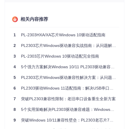
2. 系统日志深度分析
⌛5分钟
通过事件查看器筛选关键日志：
相关内容推荐
打开eventvwr.msc
定位"Windows日志>系统"
1
PL-2303HXA/XA芯片Windows 10驱动适配指南
筛选来源为"Prolific"和"DriverFrameworks-UserMode"
记录错误代码及时间戳
2
PL2303芯片Windows驱动兼容实战指南：从问题解析到系统优化
3. 驱动兼容性矩阵
3
PL-2303芯片Windows 10驱动适配完全指南
📊 PL2303芯片与系统版本适配表
4
5个强力方案解决Windows 10/11 PL2303驱动兼容问题
芯片型
最低支持驱
推荐系
签名状
典型故
5
PL2303芯片Windows驱动兼容性解决方案：从问题诊断到实战优化
号
动版本
统版本
态
障表现
微软签
间歇性
PL-230
Win10 2
6
PL2303驱动Windows 11适配指南：解决USB串口设备连接难题的完整方案
3.8.40.0
3HXD
0H2+
名
断连
7
突破PL2303兼容性限制：老旧串口设备重生全新方案
第三方
无法枚
PL-230
Win11 2
1.12.0
3EA
1H2+
签名
举端口
8
5个实用策略解决PL2303驱动兼容难题：Windows环境下的USB串口通信解决方案
测试签
代码10
PL-230
Win10 1
2.1.0
3TA
809+
名
错误
9
突破Windows 10/11兼容性壁垒：PL2303老芯片7步复活指南