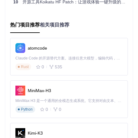
10
开源工具Koikatu HF Patch：让游戏体验一键升级的自动化增强方案
K-HF_Patch
）
依赖环境配置
常见错误案例
：启动游戏后出现"缺少DLL文件"或"模组加载失
败"，多因Steam环境配置不全或DLC扩展包（Downloadable
热门项目推荐
相关项目推荐
Content，可下载内容）未安装。
检测工具推荐
：
atomcode
Steam库验证：Steam客户端→库→Koikatsu Party→右键
属性→本地文件→验证游戏文件完整性
Claude Code 的开源替代方案。连接任意大模型，编辑代码，运行命令，自动验证 — 全自动执行。用 Rust 构建，极致性能。 ｜ An open-source alternative to Claude Code. Connect any LLM, edit code, run commands, and verify changes — autonomously. Built in Rust for speed. Get Started
DLC检查工具：SteamDB（查看已激活DLC列表）
0
535
Rust
解决方案
：
确保Steam客户端已登录并处于在线状态
MiniMax-H3
验证AfterParty等核心DLC已正确安装（在Steam商店页面
可查看DLC列表）
MiniMax H3 是一个通用的全模态生成系统。它支持对由文本、图像、视频和音频组成的多模态上下文进行统一理解，并能生成分辨率高达 2K、时长可达 15 秒的带原生立体声音频的视频。得益于面向任务泛化的系统设计，H3 在预训练阶段就已具备广泛的多模态上下文理解与生成能力，能够出色地执行复杂的多模态指令。
运行Steam库中的"Koikatsu Party - Registry Fix"工具修复
0
0
注册表项
Python
方案设计：系统化安装架构与流程规划
Kimi-K3
为确保安装过程可追溯和可验证，设计以下四阶段实施架构，