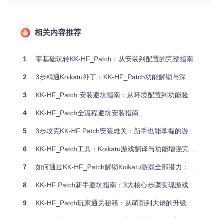
临时关闭第三方安全软件（安装完成后可重新启用）
技术原理简述
：KK-HF_Patch依赖.NET Framework 4.8运行
时环境，该组件在旧版Windows系统中可能未预装，且64位架
相关内容推荐
构对内存映射文件处理效率更高，是确保大型资源文件加载的
基础。
1
零基础玩转KK-HF_Patch：从安装到配置的完整指南
资源文件校验
2
3步精通Koikatu补丁：KK-HF_Patch功能解锁与深度优化指南
常见错误案例
：安装过程中提示"文件损坏"或"校验和不匹
配"，通常由于下载过程中断或存储介质错误导致安装包不完
3
KK-HF_Patch 安装避坑指南：从环境配置到功能验证的全流程解决方案
整。
4
KK-HF_Patch全流程避坑安装指南
检测工具推荐
：
5
文件哈希验证工具：PowerShell命令
3步攻克KK-HF Patch安装难关：新手也能掌握的游戏增强实战指南
Get-FileHash "pat
ch.exe" -Algorithm SHA256
6
KK-HF_Patch工具：Koikatu游戏翻译与功能增强完整解决方案
压缩包完整性检查：7-Zip右键→测试压缩文件
解决方案
7
如何通过KK-HF_Patch解锁Koikatu游戏全部潜力：从入门到精通
：
重新下载完整安装包（包含.exe主程序和所有.bin数据文
8
KK-HF Patch新手避坑指南：3大核心步骤实现游戏翻译与功能增强
件）
9
KK-HF_Patch玩家通关秘籍：从萌新到大佬的升级之路
验证文件大小与官方发布信息一致（误差应小于1%）
将所有安装文件放置于同一目录（推荐路径：
C:\Temp\K