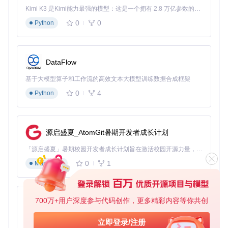
通过分层验证机制降低失败风险。
Kimi K3 是Kimi能力最强的模型：这是一个拥有 2.8 万亿参数的混合专家（MoE）模型，具备原生视觉理解能力，并支持 100 万 token 的上下文窗口。
0
0
Python
图1：KK-HF_Patch安装流程验证节点示意图，展示从环境检
测到功能验证的完整闭环
预检查清单设计
DataFlow
检查
验证方法
参考标准
项
基于大模型算子和工作流的高效文本大模型训练数据合成框架
路径
0
4
Python
检查游戏安装
纯英文路径，无空格及特殊字
合规
目录
符，如
D:\Games\Koikatu
性
磁盘
资源管理器→
至少8GB可用空间（含游戏本
源启盛夏_AtomGit暑期开发者成长计划
空间
属性
体+补丁）
权限
安装文件右键
「源启盛夏」暑期校园开发者成长计划旨在激活校园开源力量，通过积分激励、认证扶持、资源倾斜等形式，引导高校组织和开发者完成「入驻 — 建项目 — 做贡献 — 获认证 — 得资源」的完整闭环。无论你是想带领社团入驻平台的组织者，还是希望用代码贡献证明自己的开发者，都能在这里找到属于你的成长路径。
当前用户具有"完全控制"权限
配置
→属性→安全
0
1
Markdown
运行
控制面板→程
时环
序→程序和功
.NET Framework 4.8已安装
境
能
700万+用户深度参与代码创作，更多精彩内容等你共创
py-xiaozhi
模块化实施策略
基于Python的Xiaozhi AI，适用于想要完整Xiaozhi体验而无需拥有专用硬件的用户。
立即登录/注册
将安装过程拆解为相互独立的功能模块，每个模块包含明确的