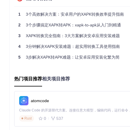
传统方案痛点
在线转换工具
：需要上传文件到第三方服务器，隐私安全无法保
1
3个高效解决方案：安卓用户的XAPK转换效率提升指南
专用桌面软件
：需额外安装数百MB的程序，占用系统资源，
手动解压安装
：普通用户难以完成复杂的命令行操作，且容易
2
3个步骤搞定XAPK转APK：xapk-to-apk从入门到精通
xapk-to-apk创新点
3
XAPK转换完全指南：3大方案解决安卓应用安装难题
这款纯Python编写的轻量级工具带来了三大突破：
4
3分钟解决XAPK安装难题：超实用转换工具使用指南
真正的绿色便携
：无需安装，下载后即可使用，整个工具包体积
全平台自适应
：完美支持Windows、macOS和Linux系统
5
3步解决XAPK转APK难题：让安卓应用安装化繁为简
智能环境检测
：启动时自动检查系统依赖，明确提示缺少的
实际效果对比
评估维度
在线转换工具
桌
xapk-to-apk
热门项目推荐
相关项目推荐
平均转换速度
30秒内
3-5分钟
1-2分
隐私保护
本地处理
云端处理
本地处
系统资源占用
<50MB内存
无（依赖浏览器）
200-
atomcode
批量处理能力
支持无限文件
通常单次1个
部分支
系统兼容性
任意浏览器
特定系
Python 3.6+
0
537
Rust
扩展能力
可自定义脚本
无
有限