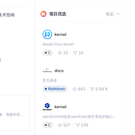
项目优选
收起
位技术指南
kernel
题
deepin linux kernel
33
16
C
题
docs
暂无描述
843
5.64 K
Markdown
kernel
MiniMax H3 是一个通用的全模态生成系统。它支持对由文本、图像、视频和音频组成的多模态上下文进行统一理解，并能生成分辨率高达 2K、时长可达 15 秒的带原生立体声音频的视频。得益于面向任务泛化的系统设计，H3 在预训练阶段就已具备广泛的多模态上下文理解与生成能力，能够出色地执行复杂的多模态指令。
openEuler内核是openEuler操作系统的核心，既是系统性能与稳定性的基石，也是连接处理器、设备与服务的桥梁。
507
539
C