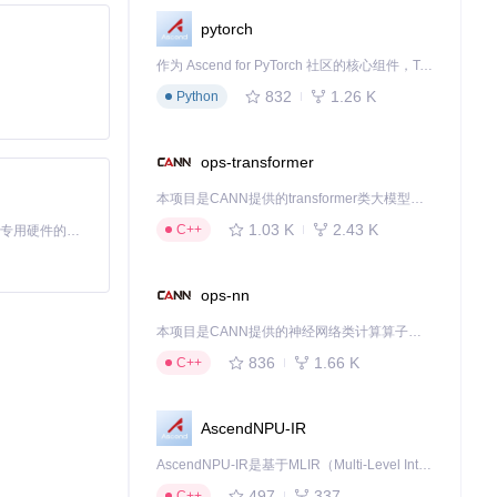
pytorch
工具可临时使
作为 Ascend for PyTorch 社区的核心组件，TorchNPU 是昇腾专为 PyTorch 打造的深度学习适配插件，使 PyTorch 框架能够直接调用昇腾 NPU，为开发者提供昇腾 AI 处理器的超强算力。
832
1.26 K
Python
ops-transformer
本项目是CANN提供的transformer类大模型算子库，实现网络在NPU上加速计算。
1.03 K
2.43 K
C++
基于Python的Xiaozhi AI，适用于想要完整Xiaozhi体验而无需拥有专用硬件的用户。
ops-nn
本项目是CANN提供的神经网络类计算算子库，实现网络在NPU上加速计算。
836
1.66 K
C++
AscendNPU-IR
AscendNPU-IR是基于MLIR（Multi-Level Intermediate Representation）构建的，面向昇腾亲和算子编译时使用的中间表示，提供昇腾完备表达能力，通过编译优化提升昇腾AI处理器计算效率，支持通过生态框架使能昇腾AI处理器与深度调优
497
337
C++