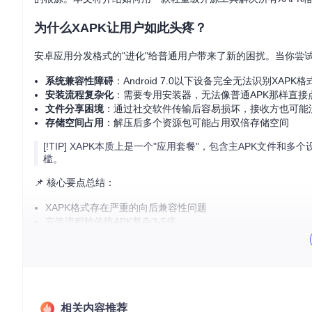
为什么XAPK让用户如此头疼？
安卓应用分发格式的"进化"给普通用户带来了新的困扰。当你尝试
系统兼容性障碍
：Android 7.0以下设备完全无法识别XAPK格
安装流程复杂化
：需要专用安装器，无法像普通APK那样直接
文件分享困境
：通过社交软件传输后容易损坏，接收方也可能
存储空间占用
：解压后多个资源包可能占用双倍存储空间
[!TIP] XAPK本质上是一个"应用套餐"，包含主APK
槛。
📌 核心要点总结：
XAPK格式存在严重的向后兼容性问题
安装流程较传统APK复杂3-5倍
跨设备分享成功率不足50%
对老旧设备不友好
如何选择最适合的XAPK转换工具？
面对XAPK格式难题，用户通常有三种选择，但各有局限：
相关内容推荐