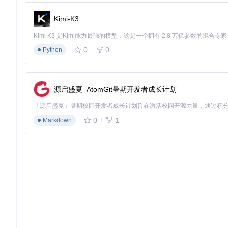
社区支持
开源活跃
未知
厂商支
Kimi-K3
🔍 工具选择秘诀：如果您重视隐私安全、转换速度和跨平台使用，
用。
0
0
Python
📌 核心要点总结：
xapk-to-apk在速度、隐私和兼容性方面全面领先
绿色便携设计使其适合各种使用场景
源启盛夏_AtomGit暑期开发者成长计划
开源特性保证了持续更新和问题修复
创新方案：三步完成XAPK转换的极简流程
0
1
Markdown
准备工作：获取工具与环境配置
场景引导
# 功能说明：获取工具源
打开终端，准备克隆项目
git clone https://g
cd xapk-to-apk
# 功能说明：验证Pytho
检查系统是否已安装必要组件
python --version
# 功能说明：安装依赖工
Windows: 下载apktool、
系统会自动检查并提示缺少的工具