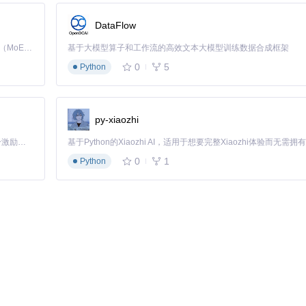
持
DataFlow
xapk-to-apk是理想选择；若偶尔转换小文件且不介意数据上传，在线
Kimi K3 是Kimi能力最强的模型：这是一个拥有 2.8 万亿参数的混合专家（MoE）模型，具备原生视觉理解能力，并支持 100 万 token 的上下文窗口。
基于大模型算子和工作流的高效文本大模型训练数据合成框架
0
5
Python
py-xiaozhi
「源启盛夏」暑期校园开发者成长计划旨在激活校园开源力量，通过积分激励、认证扶持、资源倾斜等形式，引导高校组织和开发者完成「入驻 — 建项目 — 做贡献 — 获认证 — 得资源」的完整闭环。无论你是想带领社团入驻平台的组织者，还是希望用代码贡献证明自己的开发者，都能在这里找到属于你的成长路径。
0
1
Python
操作指令
代码
itcode.com/gh_mirrors/xa/xapk-to-apk
n环境
具
zipalign和apksigner并添加到PATH