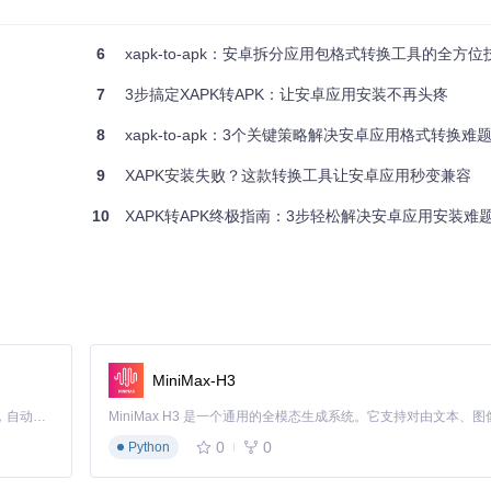
障，且受网络速度限制，300MB以上文件转换成功率低于60%
6
xapk-to-apk：安卓拆分应用包格式转换工具的全方
且多数仅支持单一操作系统
因步骤错误导致安装失败
7
3步搞定XAPK转APK：让安卓应用安装不再头疼
8
xapk-to-apk：3个关键策略解决安卓应用格式转换难
9
XAPK安装失败？这款转换工具让安卓应用秒变兼容
不足200KB
，自动适配不同架构
10
XAPK转APK终极指南：3步轻松解决安卓应用安装难
组件
面软件
钟
理
500MB内存
MiniMax-H3
持
Claude Code 的开源替代方案。连接任意大模型，编辑代码，运行命令，自动验证 — 全自动执行。用 Rust 构建，极致性能。 ｜ An open-source alternative to Claude Code. Connect any LLM, edit code, run commands, and verify changes — autonomously. Built in Rust for speed. Get Started
统版本
0
0
Python