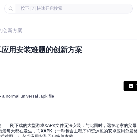
按下
快速开启搜索
/
题的创新方案
安卓应用安装难题的创新方案
o a normal universal .apk file
愁——刚下载的大型游戏XAPK文件无法安装；与此同时，远在老家的父
场景每天都在发生，而
XAPK
（一种包含主程序和资源包的安卓应用分发
格式难题，让安卓应用安装回归简单本质。