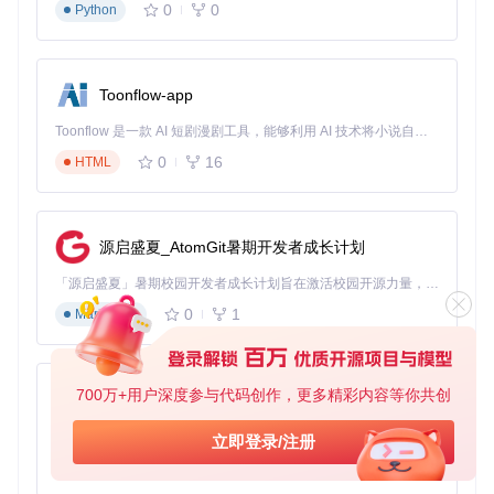
机械制造企业的车间数字化改造
0
0
Python
某重型机械集团的车间终端设备多为老旧工业计算机，普遍存
在内存不足（2GB）和浏览器版本过低的问题。实施kkFileVie
w解决方案后，技术部门通过以下改进实现了图纸管理的数字
Toonflow-app
化：
Toonflow 是一款 AI 短剧漫剧工具，能够利用 AI 技术将小说自动转化为剧本，并结合 AI 生成的图片和视频，实现高效的短剧创作。借助 Toonflow，可以轻松完成从文字到影像的全流程，让短剧制作变得更加智能与便捷。
轻量化客户端部署
：将转换服务部署在集团内网服务器，
车间终端只需通过IE8以上浏览器即可访问，无需安装任何
0
16
HTML
插件。
图纸权限精细化控制
：结合企业LDAP系统实现基于角色的
访问控制，操作工只能查看当前工序的图纸，而工程师拥
源启盛夏_AtomGit暑期开发者成长计划
有完整标注权限。
版本自动同步机制
：设计部门修改图纸后，系统自动触发
「源启盛夏」暑期校园开发者成长计划旨在激活校园开源力量，通过积分激励、认证扶持、资源倾斜等形式，引导高校组织和开发者完成「入驻 — 建项目 — 做贡献 — 获认证 — 得资源」的完整闭环。无论你是想带领社团入驻平台的组织者，还是希望用代码贡献证明自己的开发者，都能在这里找到属于你的成长路径。
转换流程，并在5分钟内更新所有相关终端的预览内容。
0
1
Markdown
实施半年后，该企业的图纸传递效率提升75%，因版本错误导
致的生产事故下降62%，每年节省纸张成本约12万元。
建筑设计院的跨专业协作平台
700万+用户深度参与代码创作，更多精彩内容等你共创
AionUi
某建筑设计研究院面临的核心挑战是建筑、结构、机电三个专
免费、本地、开源的 24/7 全天候 Cowork 应用，以及适用于 Gemini CLI、Claude Code、Codex、OpenCode、Qwen Code、Goose CLI、Auggie 等的 OpenClaw | 🌟 喜欢就点star吧
业的图纸协同问题。通过集成kkFileView的API，该院构建了
立即登录/注册
基于Web的协同平台：
0
6
TypeScript