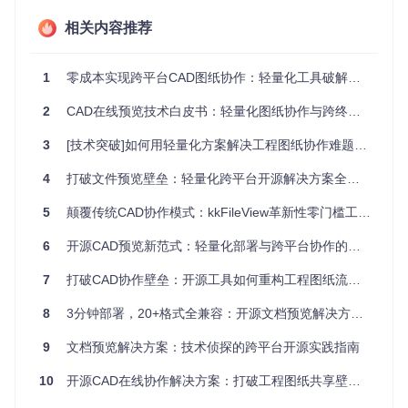
车零部件企业的车间终端设备因配置限制，无法直接查看20M
B以上的图纸文件，导致技术文件传递仍依赖U盘物理拷贝。
相关内容推荐
最后是
协同实时性障碍
。传统工作流中，图纸修改需要通过邮
件或FTP反复传输，某能源工程公司的项目管理数据显示，跨
1
零成本实现跨平台CAD图纸协作：轻量化工具破解工程团队协作难题
部门图纸审批流程平均耗时3.2天，其中80%的时间消耗在文
件传输和版本确认环节。
2
CAD在线预览技术白皮书：轻量化图纸协作与跨终端工程文件查看解决方案
3
[技术突破]如何用轻量化方案解决工程图纸协作难题：kkFileView的云协作架构解析
图1：CAD图纸的图片预览模式展示了工程图纸的基本结构，
适合快速浏览和低配置设备访问
4
打破文件预览壁垒：轻量化跨平台开源解决方案全解析
技术突破：双模式渲染架构的技术方案解构
5
颠覆传统CAD协作模式：kkFileView革新性零门槛工程图纸在线预览解决方案
kkFileView的核心创新在于实现了"按需渲染"的分布式架构，
6
开源CAD预览新范式：轻量化部署与跨平台协作的技术突破
通过模块化设计将文件处理流程拆解为格式解析、内容转换和
Web呈现三个独立环节，每个环节可根据文件类型和网络条件
7
打破CAD协作壁垒：开源工具如何重构工程图纸流通方式
动态调整资源分配。
8
3分钟部署，20+格式全兼容：开源文档预览解决方案终结跨平台文件查看难题
矢量图形光栅化引擎
构成了系统的技术基石。当处理DWG文
件时，系统首先通过LibreOffice的Draw组件提取几何数据，将
9
文档预览解决方案：技术侦探的跨平台开源实践指南
矢量路径转换为SVG格式的中间表示。关键算法在于采用自适
应采样率技术，根据图形复杂度动态调整光栅化精度——对于
10
开源CAD在线协作解决方案：打破工程图纸共享壁垒的技术实践
简单线条采用100dpi采样以提高速度，而对包含文字标注的区
域则自动提升至300dpi保证清晰度。这种混合采样策略使渲染