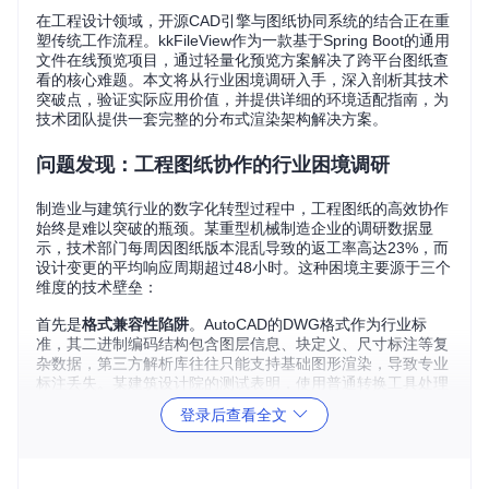
在工程设计领域，开源CAD引擎与图纸协同系统的结合正在重
塑传统工作流程。kkFileView作为一款基于Spring Boot的通用
文件在线预览项目，通过轻量化预览方案解决了跨平台图纸查
看的核心难题。本文将从行业困境调研入手，深入剖析其技术
突破点，验证实际应用价值，并提供详细的环境适配指南，为
技术团队提供一套完整的分布式渲染架构解决方案。
问题发现：工程图纸协作的行业困境调研
制造业与建筑行业的数字化转型过程中，工程图纸的高效协作
始终是难以突破的瓶颈。某重型机械制造企业的调研数据显
示，技术部门每周因图纸版本混乱导致的返工率高达23%，而
设计变更的平均响应周期超过48小时。这种困境主要源于三个
维度的技术壁垒：
首先是
格式兼容性陷阱
。AutoCAD的DWG格式作为行业标
准，其二进制编码结构包含图层信息、块定义、尺寸标注等复
杂数据，第三方解析库往往只能支持基础图形渲染，导致专业
标注丢失。某建筑设计院的测试表明，使用普通转换工具处理
带三维模型的DWG文件时，约37%的尺寸标注会出现偏移或
登录后查看全文
失真。
其次是
资源消耗悖论
。专业CAD软件通常需要4GB以上内存才
能流畅运行，而大型装配图纸的加载时间常超过5分钟。某汽