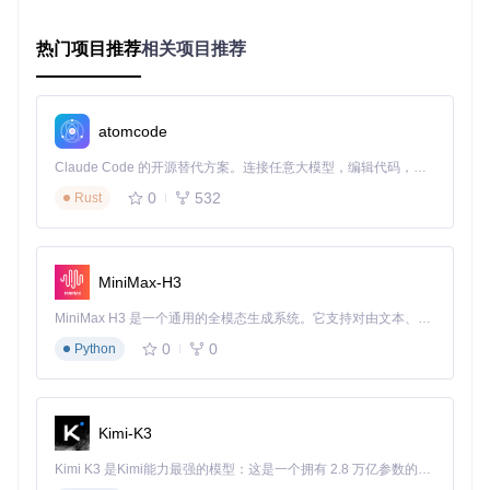
延迟控制在200ms以内，同时文件体积比固定分辨率方案减少
40%。
热门项目推荐
相关项目推荐
双模式转换流水线
体现了系统的灵活性设计。图片模式采用分
块渲染策略，将大型图纸按A3纸张尺寸切割为256×256像素的
图块，通过WebGL实现渐进式加载，首屏显示时间控制在1.5
atomcode
秒内。PDF模式则利用Apache PDFBox库构建矢量图层，保
留所有几何精度和标注信息，支持1000%缩放时的细节呈现。
Claude Code 的开源替代方案。连接任意大模型，编辑代码，运行命令，自动验证 — 全自动执行。用 Rust 构建，极致性能。 ｜ An open-source alternative to Claude Code. Connect any LLM, edit code, run commands, and verify changes — autonomously. Built in Rust for speed. Get Started
两种模式通过前端检测自动切换：当网络带宽<2Mbps或设备
内存<2GB时，系统默认启用图片模式。
0
532
Rust
图2：PDF预览模式保留了CAD图纸的矢量特性，支持高精度
测量和文本搜索功能
MiniMax-H3
分布式任务调度
机制解决了高并发场景下的性能瓶颈。系统采
MiniMax H3 是一个通用的全模态生成系统。它支持对由文本、图像、视频和音频组成的多模态上下文进行统一理解，并能生成分辨率高达 2K、时长可达 15 秒的带原生立体声音频的视频。得益于面向任务泛化的系统设计，H3 在预训练阶段就已具备广泛的多模态上下文理解与生成能力，能够出色地执行复杂的多模态指令。
用基于RabbitMQ的消息队列实现转换任务的异步处理，每个
Worker节点可配置独立的资源阈值（如最大同时处理文件数、
0
0
Python
内存使用上限）。某市政设计院的实测数据显示，在8节点集
群配置下，系统可同时处理64个转换任务，平均响应时间稳定
在8秒左右。
Kimi-K3
价值验证：行业场景的问题解决实录
Kimi K3 是Kimi能力最强的模型：这是一个拥有 2.8 万亿参数的混合专家（MoE）模型，具备原生视觉理解能力，并支持 100 万 token 的上下文窗口。