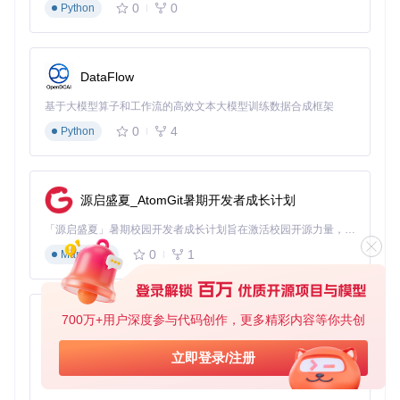
游戏玩家可以利用灯光控制功能，为不同游戏创建专属的灯光
0
0
Python
方案。例如，在玩赛车游戏时，可将方向盘和仪表盘区域设置
为蓝色，营造速度感；在角色扮演游戏中，可根据不同职业设
置独特的颜色方案，增强代入感。同时，通过风扇曲线的优
化，确保游戏过程中设备始终保持最佳性能。
DataFlow
创造高效工作空间
基于大模型算子和工作流的高效文本大模型训练数据合成框架
对于专业用户，可根据不同工作场景设置灯光提醒。例如，编
0
4
Python
程时将代码区域的键盘灯光设为冷色调，提高注意力；设计工
作时，让灯光随屏幕内容变化，创造更加和谐的视觉体验。通
过智能散热管理，确保长时间工作设备依然稳定运行。
源启盛夏_AtomGit暑期开发者成长计划
实现智能环境适配
「源启盛夏」暑期校园开发者成长计划旨在激活校园开源力量，通过积分激励、认证扶持、资源倾斜等形式，引导高校组织和开发者完成「入驻 — 建项目 — 做贡献 — 获认证 — 得资源」的完整闭环。无论你是想带领社团入驻平台的组织者，还是希望用代码贡献证明自己的开发者，都能在这里找到属于你的成长路径。
借助环境光感应功能，设备可以根据周围环境自动调整灯光效
果。在光线充足的白天，自动降低亮度节省电量；在夜晚，增
0
1
Markdown
加对比度提升可视性。这种智能适配不仅提升使用体验，还能
有效保护视力。
700万+用户深度参与代码创作，更多精彩内容等你共创
py-xiaozhi
图中展示了环境光效果的配置界面，你可以看到屏幕区域划分
基于Python的Xiaozhi AI，适用于想要完整Xiaozhi体验而无需拥有专用硬件的用户。
立即登录/注册
和对应的灯光控制选项。通过简单的设置，就能让设备灯光与
环境完美融合。
0
1
Python