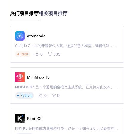
为日常使用创建静音散热方案
设置温度阈值，让风扇在需要时自动提速
热门项目推荐
相关项目推荐
实现多设备智能协同
现代用户往往拥有多个Alienware设备，如何让它们协同工作
是一个常见难题。这款工具的设备管理功能让多设备协同变得
atomcode
简单，你可以轻松实现灯光主题、性能设置的跨设备同步，打
造统一的使用体验。
Claude Code 的开源替代方案。连接任意大模型，编辑代码，运行命令，自动验证 — 全自动执行。用 Rust 构建，极致性能。 ｜ An open-source alternative to Claude Code. Connect any LLM, edit code, run commands, and verify changes — autonomously. Built in Rust for speed. Get Started
0
535
Rust
界面中展示了设备检测与配置的过程，你可以看到已连接的设
备列表以及详细的灯光控制选项。通过简单的操作，就能让所
有设备协调工作，创造出更加沉浸的使用环境。
MiniMax-H3
立即尝试
：
MiniMax H3 是一个通用的全模态生成系统。它支持对由文本、图像、视频和音频组成的多模态上下文进行统一理解，并能生成分辨率高达 2K、时长可达 15 秒的带原生立体声音频的视频。得益于面向任务泛化的系统设计，H3 在预训练阶段就已具备广泛的多模态上下文理解与生成能力，能够出色地执行复杂的多模态指令。
0
0
Python
让键盘和鼠标的灯光效果保持同步
创建跨设备的统一主题，提升使用体验
场景化应用指南
Kimi-K3
打造沉浸式游戏环境
Kimi K3 是Kimi能力最强的模型：这是一个拥有 2.8 万亿参数的混合专家（MoE）模型，具备原生视觉理解能力，并支持 100 万 token 的上下文窗口。