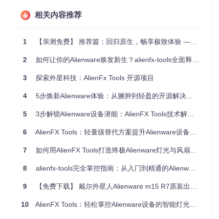
相关内容推荐
图中展示了灯光效果的配置界面，你可以看到丰富的颜色选择
器、多种动态效果模式以及直观的键盘布局预览。通过这些工
1
【亲测免费】 推荐篇：回归原生，畅享极致体验 —— Alienware m15 R6 原装系统开源之旅
具，你可以为不同的使用场景创建独特的灯光方案，让设备成
为你个性的延伸。
2
如何让你的Alienware焕发新生？alienfx-tools全面释放硬件潜能
立即尝试
：
3
探索外星科技：AlienFx Tools 开源项目
为游戏区域设置醒目的红色，提升沉浸感
创建呼吸效果，让设备在夜间使用时更加柔和
4
5步焕新Alienware体验：从臃肿到轻盈的开源解决方案
掌握智能散热管理
5
3步解锁Alienware设备潜能：AlienFX Tools技术解放指南
设备过热是影响性能的常见问题，尤其是在运行大型游戏或进
行高强度任务时。这款工具提供了强大的风扇控制功能，让你
6
AlienFX Tools：轻量级替代方案提升Alienware设备性能优化体验
能够根据实际需求调整散热策略，在性能与噪音之间找到完美
平衡。
7
如何用AlienFX Tools打造终极Alienware灯光与风扇控制系统？轻量高效的完整指南 🚀
8
alienfx-tools完全掌控指南：从入门到精通的Alienware设备自定义方案
通过直观的温度监控和风扇曲线调节，你可以精确控制设备的
9
【免费下载】 戴尔外星人Alienware m15 R7原装出厂Win11预装OEM系统包下载指南
散热表现。无论是日常办公还是极限游戏，都能确保设备保持
在最佳温度范围内，避免过热降频影响体验。
10
AlienFX Tools：轻松掌控Alienware设备的智能灯光与风扇管理方案
立即尝试
：