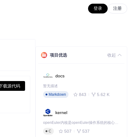
登录
注册
项目优选
收起
docs
下载源代码
暂无描述
843
5.62 K
Markdown
kernel
openEuler内核是openEuler操作系统的核心，既是系统性能与稳定性的基石，也是连接处理器、设备与服务的桥梁。
507
537
C