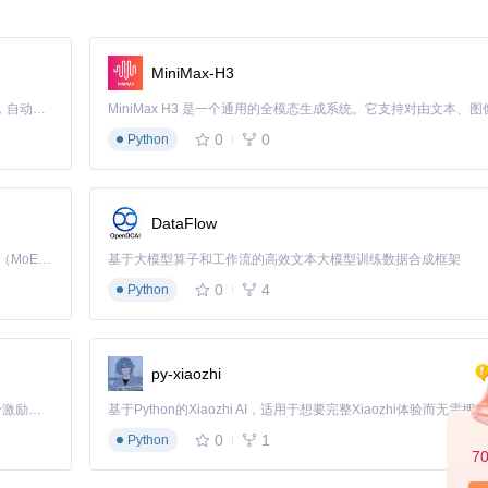
MiniMax-H3
Claude Code 的开源替代方案。连接任意大模型，编辑代码，运行命令，自动验证 — 全自动执行。用 Rust 构建，极致性能。 ｜ An open-source alternative to Claude Code. Connect any LLM, edit code, run commands, and verify changes — autonomously. Built in Rust for speed. Get Started
0
0
Python
DataFlow
Kimi K3 是Kimi能力最强的模型：这是一个拥有 2.8 万亿参数的混合专家（MoE）模型，具备原生视觉理解能力，并支持 100 万 token 的上下文窗口。
基于大模型算子和工作流的高效文本大模型训练数据合成框架
0
4
Python
py-xiaozhi
「源启盛夏」暑期校园开发者成长计划旨在激活校园开源力量，通过积分激励、认证扶持、资源倾斜等形式，引导高校组织和开发者完成「入驻 — 建项目 — 做贡献 — 获认证 — 得资源」的完整闭环。无论你是想带领社团入驻平台的组织者，还是希望用代码贡献证明自己的开发者，都能在这里找到属于你的成长路径。
0
1
Python
7