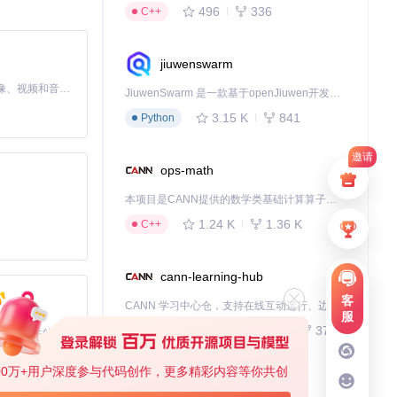
496
336
C++
jiuwenswarm
MiniMax H3 是一个通用的全模态生成系统。它支持对由文本、图像、视频和音频组成的多模态上下文进行统一理解，并能生成分辨率高达 2K、时长可达 15 秒的带原生立体声音频的视频。得益于面向任务泛化的系统设计，H3 在预训练阶段就已具备广泛的多模态上下文理解与生成能力，能够出色地执行复杂的多模态指令。
JiuwenSwarm 是一款基于openJiuwen开发的智能AI Agent，它能够将大语言模型的强大能力，通过你日常使用的各类通讯应用，直接延伸至你的指尖。
3.15 K
841
Python
邀请
ops-math
本项目是CANN提供的数学类基础计算算子库，实现网络在NPU上加速计算。
1.24 K
1.36 K
C++
cann-learning-hub
客
CANN 学习中心仓，支持在线互动运行、边学边练，提供教程、示例与优化方案，一站式助力昇腾开发者快速上手。
服
743
379
Jupyter Notebook
基于Python的Xiaozhi AI，适用于想要完整Xiaozhi体验而无需拥有专用硬件的用户。
00万+用户深度参与代码创作，更多精彩内容等你共创
kernel