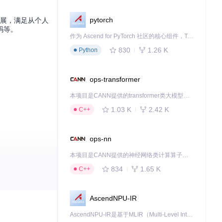
pytorch
扩展，满足从个人
码等。
作为 Ascend for PyTorch 社区的核心组件，TorchNPU 是昇腾专为 PyTorch 打造的深度学习适配插件，使 PyTorch 框架能够直接调用昇腾 NPU，为开发者提供昇腾 AI 处理器的超强算力。
830
1.26 K
Python
ops-transformer
本项目是CANN提供的transformer类大模型算子库，实现网络在NPU上加速计算。
1.03 K
2.42 K
C++
ops-nn
本项目是CANN提供的神经网络类计算算子库，实现网络在NPU上加速计算。
834
1.65 K
C++
AscendNPU-IR
AscendNPU-IR是基于MLIR（Multi-Level Intermediate Representation）构建的，面向昇腾亲和算子编译时使用的中间表示，提供昇腾完备表达能力，通过编译优化提升昇腾AI处理器计算效率，支持通过生态框架使能昇腾AI处理器与深度调优