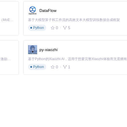
DataFlow
Kimi K3 是Kimi能力最强的模型：这是一个拥有 2.8 万亿参数的混合专家（MoE）模型，具备原生视觉理解能力，并支持 100 万 token 的上下文窗口。
基于大模型算子和工作流的高效文本大模型训练数据合成框架
0
5
Python
py-xiaozhi
「源启盛夏」暑期校园开发者成长计划旨在激活校园开源力量，通过积分激励、认证扶持、资源倾斜等形式，引导高校组织和开发者完成「入驻 — 建项目 — 做贡献 — 获认证 — 得资源」的完整闭环。无论你是想带领社团入驻平台的组织者，还是希望用代码贡献证明自己的开发者，都能在这里找到属于你的成长路径。
0
1
Python