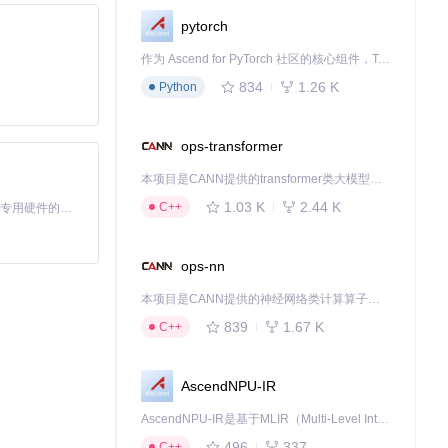
pytorch
作为 Ascend for PyTorch 社区的核心组件，TorchNPU 是昇腾专为 PyTorch 打造的深度学习适配插件，使 PyTorch 框架能够直接调用昇腾 NPU，为开发者提供昇腾 AI 处理器的超强算力。
834
1.26 K
Python
ops-transformer
本项目是CANN提供的transformer类大模型算子库，实现网络在NPU上加速计算。
1.03 K
2.44 K
C++
基于Python的Xiaozhi AI，适用于想要完整Xiaozhi体验而无需拥有专用硬件的用户。
ops-nn
本项目是CANN提供的神经网络类计算算子库，实现网络在NPU上加速计算。
839
1.67 K
C++
AscendNPU-IR
AscendNPU-IR是基于MLIR（Multi-Level Intermediate Representation）构建的，面向昇腾亲和算子编译时使用的中间表示，提供昇腾完备表达能力，通过编译优化提升昇腾AI处理器计算效率，支持通过生态框架使能昇腾AI处理器与深度调优
496
337
C++