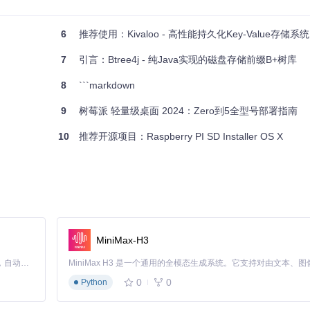
的又一神秘面纱。
现在就去GitHub上查看并贡献你的力量吧！
6
推荐使用：Kivaloo - 高性能持久化Key-Value存储系统
需读者自行深入了解。
7
引言：Btree4j - 纯Java实现的磁盘存储前缀B+树库
8
```markdown
9
树莓派 轻量级桌面 2024：Zero到5全型号部署指南
10
推荐开源项目：Raspberry PI SD Installer OS X
MiniMax-H3
Claude Code 的开源替代方案。连接任意大模型，编辑代码，运行命令，自动验证 — 全自动执行。用 Rust 构建，极致性能。 ｜ An open-source alternative to Claude Code. Connect any LLM, edit code, run commands, and verify changes — autonomously. Built in Rust for speed. Get Started
0
0
Python