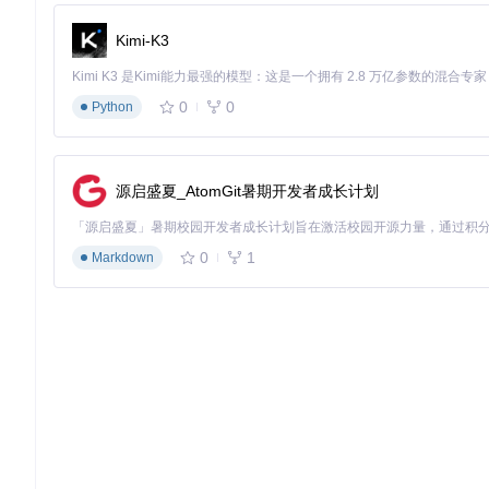
Kimi-K3
0
0
Python
源启盛夏_AtomGit暑期开发者成长计划
0
1
Markdown