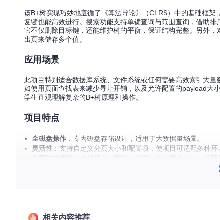
该B+树实现巧妙地遵循了《算法导论》（CLRS）中的基础框
复键也能高效进行。搜索功能支持单键查询与范围查询，借助排
它不仅删除目标键，还能维护树的平衡，保证结构完整。另外，
出页来储存多个值。
应用场景
此项目特别适合数据库系统、文件系统或任何需要高效索引大量数
如使用页面查找表来减少寻址开销，以及允许配置的payloa
学生直观理解复杂的B+树原理和操作。
项目特点
全磁盘操作
：专为磁盘存储设计，适用于大数据量场景。
灵活性
：支持自定义分页大小和配置项，使项目可适配多种环
全面的功能性
：包括插入、删除、搜索（含范围查询），并罕
易于学习与测试
：良好注释的代码，交互式菜单，以及JUnit
精简而强大
：简化版设计保留核心功能，不失清晰度，适合学
Apache 2.0许可
：项目开源，社区友好，可供广泛使用和改
总结
如果你是数据库工程师、算法爱好者或是寻求高效数据结构解决
相关内容推荐