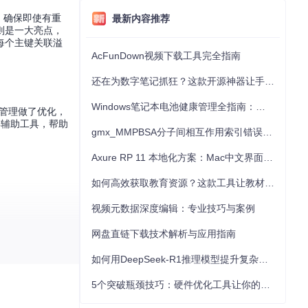
，确保即使有重
最新内容推荐
则是一大亮点，
每个主键关联溢
AcFunDown视频下载工具完全指南
还在为数字笔记抓狂？这款开源神器让手写批注效率提升300%
Windows笔记本电池健康管理全指南：从根源解决电池损耗问题
存管理做了优化，
学辅助工具，帮助
gmx_MMPBSA分子间相互作用索引错误的深度诊断与解决
Axure RP 11 本地化方案：Mac中文界面优化与原型设计工具汉化全指南
如何高效获取教育资源？这款工具让教材下载效率提升80%
视频元数据深度编辑：专业技巧与案例
网盘直链下载技术解析与应用指南
如何用DeepSeek-R1推理模型提升复杂任务解决能力：完整指南
5个突破瓶颈技巧：硬件优化工具让你的电脑性能提升30%
难题的一个优雅