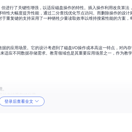
架，但进行了关键性增强，以适应磁盘操作的特性。插入操作利用改良算法
序特性大幅度提升性能，通过二分查找优化节点访问。而删除操作的设计
对于重复键的支持采用了一种牺牲少量读取效率以维持搜索性能的方案，
据的应用场景。它的设计考虑到了磁盘I/O操作成本高这一特点，对内
d大小来适应不同数据存储需求。教育领域也是其重要应用场景之一，作为教
境。
见地支持重复键处理。
测试，便于快速上手和验证。
登录后查看全文
习与研究。
进。
方案的开发者，这款开源的B+树实现绝对值得你深入探索。它不仅是技术