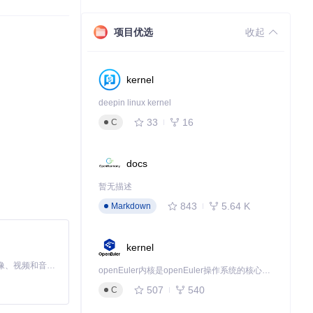
项目优选
收起
kernel
deepin linux kernel
33
16
C
docs
暂无描述
843
5.64 K
Markdown
kernel
MiniMax H3 是一个通用的全模态生成系统。它支持对由文本、图像、视频和音频组成的多模态上下文进行统一理解，并能生成分辨率高达 2K、时长可达 15 秒的带原生立体声音频的视频。得益于面向任务泛化的系统设计，H3 在预训练阶段就已具备广泛的多模态上下文理解与生成能力，能够出色地执行复杂的多模态指令。
openEuler内核是openEuler操作系统的核心，既是系统性能与稳定性的基石，也是连接处理器、设备与服务的桥梁。
507
540
C