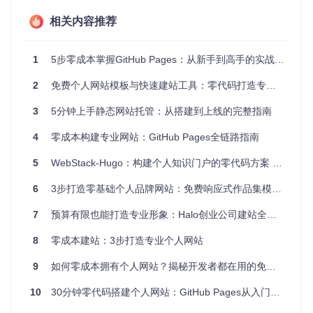
流程图：网站部署关键步骤
相关内容推荐
graph TD

    A[获取项目代码] --> B[重命名仓库]

1
5步零成本掌握GitHub Pages：从新手到高手的实战攻略
    B --> C[等待自动部署]

    C --> D[访问个人网站]

2
免费个人网站模板与快速建站工具：零代码打造专业个人品牌橱窗
    D --> E{部署成功?}

    E -->|是| F[开始内容定制]

3
5分钟上手静态网站托管：从搭建到上线的完整指南
步骤1：复制项目代码
4
零成本构建专业网站：GitHub Pages全链路指南
访问项目仓库页面
点击右上角"Fork"按钮，将项目复制到你的账号下
5
WebStack-Hugo：构建个人知识门户的零代码方案 - 面向效率追求者的资源管理利器
等待系统完成复制过程（通常需要10-30秒）
步骤2：重命名仓库
6
3步打造零基础个人品牌网站：免费响应式作品集模板全攻略
进入复制后的仓库页面
点击"Settings"选项卡
7
预算有限也能打造专业形象：Halo创业公司建站全攻略
在"Repository name"字段中输入"[你的Gitcode用户名].git
8
零成本建站：3步打造专业个人网站
code.io"
点击"Rename"按钮保存更改
9
如何零成本拥有个人网站？揭秘开发者都在用的免费托管方案
步骤3：等待网站上线
在仓库设置页面中，找到"Gitcode Pages"部分
10
30分钟零代码搭建个人网站：GitHub Pages从入门到精通指南
等待系统显示"Your site is published at https://[你的用户
名].gitcode.io"