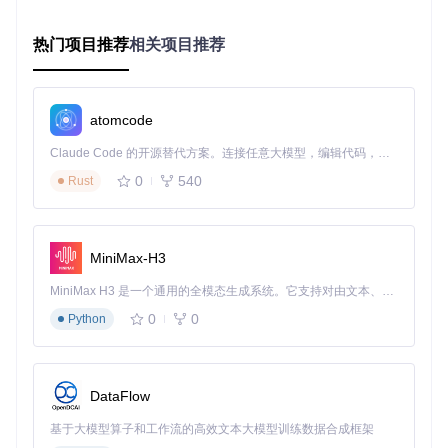
通常需要1-2分钟完成部署
步骤4：访问你的学术网站
热门项目推荐
相关项目推荐
打开浏览器，访问"https://[你的用户名].gitcode.io"，你将看到
默认的网站页面。
atomcode
图1：学术网站浅色主题首页效果
Claude Code 的开源替代方案。连接任意大模型，编辑代码，运行命令，自动验证 — 全自动执行。用 Rust 构建，极致性能。 ｜ An open-source alternative to Claude Code. Connect any LLM, edit code, run commands, and verify changes — autonomously. Built in Rust for speed. Get Started
0
540
Rust
图2：学术网站深色主题首页效果
检查点
：成功访问网站后，你会看到如图1和图2所示的默
认页面，说明部署已完成。
MiniMax-H3
基础配置：10分钟个性化网站信息
MiniMax H3 是一个通用的全模态生成系统。它支持对由文本、图像、视频和音频组成的多模态上下文进行统一理解，并能生成分辨率高达 2K、时长可达 15 秒的带原生立体声音频的视频。得益于面向任务泛化的系统设计，H3 在预训练阶段就已具备广泛的多模态上下文理解与生成能力，能够出色地执行复杂的多模态指令。
配置文件核心设置对比
0
0
Python
配
置
默认值
推荐设置
说明
项
DataFlow
网站标题，将显
"你的名字 -
"Academic P
示在浏览器标签
title
基于大模型算子和工作流的高效文本大模型训练数据合成框架
ages"
学术主页"
和导航栏