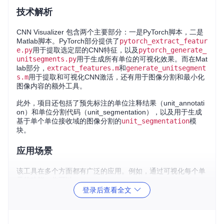
技术解析
CNN Visualizer 包含两个主要部分：一是PyTorch脚本，二是
Matlab脚本。PyTorch部分提供了
pytorch_extract_featur
e.py
用于提取选定层的CNN特征，以及
pytorch_generate_
unitsegments.py
用于生成所有单位的可视化效果。而在Mat
lab部分，
extract_features.m
和
generate_unitsegment
s.m
用于提取和可视化CNN激活，还有用于图像分割和最小化
图像内容的额外工具。
此外，项目还包括了预先标注的单位注释结果（unit_annotati
on）和单位分割代码（unit_segmentation），以及用于生成
基于单个单位接收域的图像分割的
unit_segmentation
模
块。
应用场景
该工具在多个方面都有广泛的应用。例如，通过可视化每个单
元的功能，你可以：
登录后查看全文
理解模型学习到的模式
：看看哪些图像能触发特定单元的
最大响应。
研究特征表示
：探究不同层如何捕捉从低级边缘到高级语