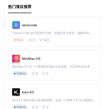
义的概念。
热门项目推荐
优化模型
：依据单元的行为调整网络结构或训练策略。
生成最小图像
：通过移除背景，只保留引发特定单元响应
的关键元素。
atomcode
项目特点
Claude Code 的开源替代方案。连接任意大模型，编辑代码，运行命令，自动验证 — 全自动执行。用 Rust 构建，极致性能。 ｜ An open-source alternative to Claude Code. Connect any LLM, edit code, run commands, and verify changes — autonomously. Built in Rust for speed. Get Started
多平台支持
：同时支持Caffe和PyTorch，满足不同的开发环
0
534
Rust
境需求。
全自动化
：只需简单的命令行操作即可完成特征提取、单位
可视化和图像分割。
直观易用
：提供的HTML结果页面可以直接查看单元的视觉
MiniMax-H3
表现。
丰富的资源
：包括预训练模型和样本数据集，便于快速上
MiniMax H3 是一个通用的全模态生成系统。它支持对由文本、图像、视频和音频组成的多模态上下文进行统一理解，并能生成分辨率高达 2K、时长可达 15 秒的带原生立体声音频的视频。得益于面向任务泛化的系统设计，H3 在预训练阶段就已具备广泛的多模态上下文理解与生成能力，能够出色地执行复杂的多模态指令。
手。
0
0
Python
如果你对CNN的工作机制感到好奇，或者希望提升你的模型解
释能力，那么这款CNN Visualizer无疑是你的理想选择。立即
下载并体验它所带来的强大功能吧！
Kimi-K3
git clone https://github.com/metalbubble/cnnvisualizer.git
Kimi K3 是Kimi能力最强的模型：这是一个拥有 2.8 万亿参数的混合专家（MoE）模型，具备原生视觉理解能力，并支持 100 万 token 的上下文窗口。
cd unitvisseg

0
0
Python
sh download_images.sh
