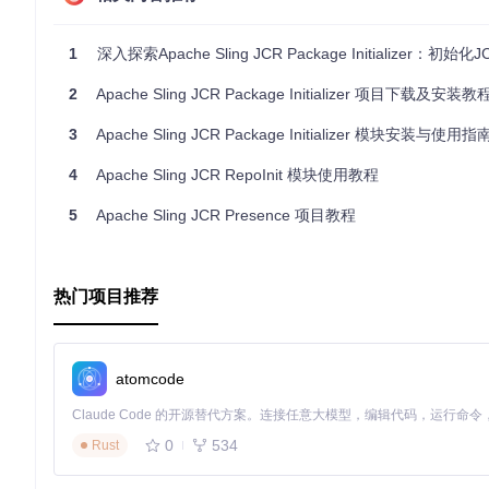
Apache Sling JCR Package Initializer作为一个模块，并没有
通过Sling的启动流程间接启用。对于开发者来说，重要的是确保你
ng应用的
pom.xml
中添加对
org.apache.sling:org.apache.
1
深入探索Apache Sling JCR Package Initializer：初始化JC
2
Apache Sling JCR Package Initializer 项目下载及安装教
3. 项目的配置文件介绍
3
Apache Sling JCR Package Initializer 模块安装与使用指
此模块的配置并非通过单一的传统配置文件完成，而是通过Sling的机
（Execution Plans）用于指定如何以及何时从
FSPackageRegis
4
Apache Sling JCR RepoInit 模块使用教程
系统启动时通过OSGi配置管理服务进行注入。
5
Apache Sling JCR Presence 项目教程
如果你需要特定的配置示例，例如如何在OSGi环境中配置Execut
释，了解如何通过配置文件或编程方式设置这些执行计划。
请注意，实际操作时，深入了解Apache Sling的架构和OSGi
新文档和样例配置。
热门项目推荐
atomcode
0
534
Rust