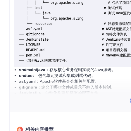
│   │   │   └── org.apache.sling            # 包含了项
│   ├── test                              # 测试代码

│   │   └── java                          # 测试Java源代
│   │       └── org.apache.sling

│   └── resources                         # 静态资源或配
├── asf.yaml                             # ASF特定配置文件
├── gitignore                            # 忽略文件列表

├── Jenkinsfile                          # Jenkins持续
├── LICENSE                              # 许可证文件

├── README.md                            # 项目说明文档

├── pom.xml                              # Maven构建配置
src/main/java
：存放核心业务逻辑实现的Java源码。
src/test
：包含单元测试和集成测试代码。
asf.yaml
：Apache软件基金会相关的配置。
gitignore
：定义了哪些文件或目录不纳入版本控制。
Jenkinsfile
：自动化构建和部署的配置文件。
LICENSE
: 使用的许可证信息，这里是Apache License Version
README.md
: 项目简介和快速入门指导。
pom.xml
: Maven项目对象模型文件，定义了项目的构建过
2. 项目的启动文件介绍
相关内容推荐