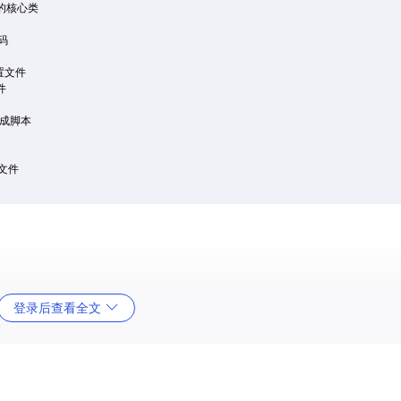
目的核心类

码

置文件



集成脚本

文件

 2.0。
登录后查看全文
程和依赖关系。