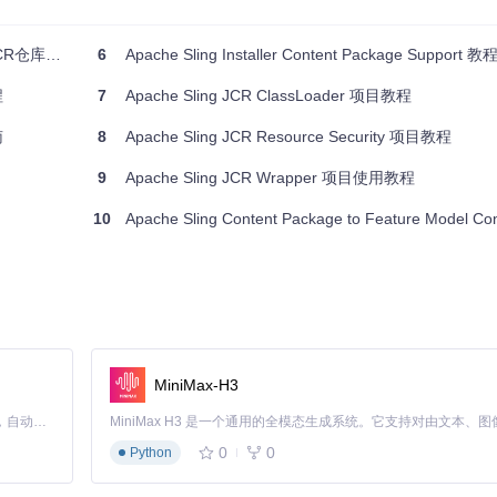
一个直接的"启动文件"，其在Apache Sling框架内作为SlingRepositoryIniti
的Sling实例正确配置以加载此模块。通常，这是通过Maven依赖管理完
sling.jcr.packageinit
的依赖。
R仓库的利器
6
Apache Sling Installer Content Package Support 教
程
7
Apache Sling JCR ClassLoader 项目教程
南
8
Apache Sling JCR Resource Security 项目教程
制进行，如使用Osgi配置或者通过内容部署扩展来配置ExecutionPla
try
安装包。这些配置可能分散于多个地方，例如，通过Sling的配置adm
9
Apache Sling JCR Wrapper 项目使用教程
10
Apache Sling Content Package to Feature Model Convert
ionPlan，你需要查看Sling的官方文档关于配置管理的部分，或是项目
服务管理是必要的。对于更详细的配置指引，建议查阅Apache Sling的官
MiniMax-H3
Claude Code 的开源替代方案。连接任意大模型，编辑代码，运行命令，自动验证 — 全自动执行。用 Rust 构建，极致性能。 ｜ An open-source alternative to Claude Code. Connect any LLM, edit code, run commands, and verify changes — autonomously. Built in Rust for speed. Get Started
0
0
Python