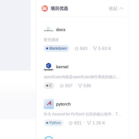
项目优选
收起
docs
暂无描述
843
5.63 K
Markdown
kernel
openEuler内核是openEuler操作系统的核心，既是系统性能与稳定性的基石，也是连接处理器、设备与服务的桥梁。
507
538
C
pytorch
作为 Ascend for PyTorch 社区的核心组件，TorchNPU 是昇腾专为 PyTorch 打造的深度学习适配插件，使 PyTorch 框架能够直接调用昇腾 NPU，为开发者提供昇腾 AI 处理器的超强算力。
831
1.26 K
Python