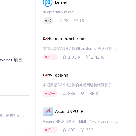
kernel
alizer被激活。主要
成的，在你的Sli
deepin linux kernel
程
33
16
C
ops-transformer
ns。执行计划
in界面，或者在
本项目是CANN提供的transformer类大模型算子库，实现网络在NPU上加速计算。
1.03 K
2.42 K
C++
er 项目下载与安装教程
内的示例代码和注
ops-nn
方文档及该模块的最
本项目是CANN提供的神经网络类计算算子库，实现网络在NPU上加速计算。
835
1.65 K
C++
AscendNPU-IR
MiniMax H3 是一个通用的全模态生成系统。它支持对由文本、图像、视频和音频组成的多模态上下文进行统一理解，并能生成分辨率高达 2K、时长可达 15 秒的带原生立体声音频的视频。得益于面向任务泛化的系统设计，H3 在预训练阶段就已具备广泛的多模态上下文理解与生成能力，能够出色地执行复杂的多模态指令。
AscendNPU-IR是基于MLIR（Multi-Level Intermediate Representation）构建的，面向昇腾亲和算子编译时使用的中间表示，提供昇腾完备表达能力，通过编译优化提升昇腾AI处理器计算效率，支持通过生态框架使能昇腾AI处理器与深度调优
496
336
C++