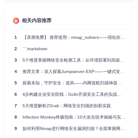
企业安全审计
- 内部IT团队可以定期运行这些插件，检查
企业的网络环境中是否存在已知的安全风险。
应急响应
- 在新的高危漏洞被发现时，可以迅速使用相应
相关内容推荐
的POC进行验证，确定是否受到影响，并采取必要的补救
措施。
产品研发
- 开发者可以在产品上线前，利用some_pocsuit
1
【亲测免费】 推荐使用：nmap_vulners——强化你的网络扫描利器
e进行安全扫描，确保产品的安全性。
2
```markdown
项目特点
3
5个维度掌握网络安全检测工具：从环境部署到高级扫描的安全评估指南
全面性
：覆盖了大量的常见漏洞，涵盖了多个知名的服务器
4
推荐文章：深入探索Jumpserver-EXP——一键式安全审计与利用工具
和应用程序。
标准化
：基于pocsuite3框架，插件编写规范统一，易于扩
5
探索未知，守护安全：巡风——内网巡航扫描神器终极指南 🔍
展和维护。
高效验证
：POCs设计精良，能够在短时间内完成大量目标
6
4步构建企业安全防线：Golin开源安全工具的实战应用指南
的漏洞检测。
社区驱动
：虽然不再更新，但是原有的POC代码库依然有价
7
5大维度解析ZGrab：网络安全扫描的创新实践
值，可作为研究和学习的安全资源。
8
Infection Monkey终极指南：10大攻击技术揭秘与实战应用
总的来说，some_pocsuite是一个强大而实用的企业安全工
具，无论你是安全专家还是想要提升安全意识的开发者，都能
9
如何利用Nmap进行网络安全漏洞扫描？全面掌握网络安全防护与渗透测试实战指南
从中学到许多关于漏洞管理的知识，以及如何有效地应对网络