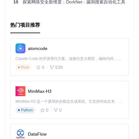
安全挑战。立即加入，一起探索网络世界的深度安全！
10
探索网络安全新维度：DorkNet - 漏洞搜索自动化工具
热门项目推荐
atomcode
Claude Code 的开源替代方案。连接任意大模型，编辑代码，运行命令，自动验证 — 全自动执行。用 Rust 构建，极致性能。 ｜ An open-source alternative to Claude Code. Connect any LLM, edit code, run commands, and verify changes — autonomously. Built in Rust for speed. Get Started
0
539
Rust
MiniMax-H3
MiniMax H3 是一个通用的全模态生成系统。它支持对由文本、图像、视频和音频组成的多模态上下文进行统一理解，并能生成分辨率高达 2K、时长可达 15 秒的带原生立体声音频的视频。得益于面向任务泛化的系统设计，H3 在预训练阶段就已具备广泛的多模态上下文理解与生成能力，能够出色地执行复杂的多模态指令。
0
0
Python
DataFlow