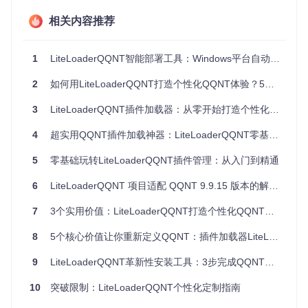
要准备：
相关内容推荐
系统兼容性验证
操作系统：Windows 10/11（Windows 8及以下版本不支
1
LiteLoaderQQNT智能部署工具：Windows平台自动化安装与配置指南
持）
QQ版本：已安装QQNT桌面端（推荐最新稳定版）
2
如何用LiteLoaderQQNT打造个性化QQNT体验？5步实现功能扩展
网络状态：保持稳定联网（用于下载必要组件）
操作前准备
3
LiteLoaderQQNT插件加载器：从零开始打造个性化QQNT体验
完全退出QQ
：右键点击系统托盘QQ图标，选择"退出"确保
程序完全关闭
4
超实用QQNT插件加载神器：LiteLoaderQQNT零基础入门到精通指南
获取管理员权限
：准备以管理员身份运行安装程序（解决系
统权限限制）
5
零基础玩转LiteLoaderQQNT插件管理：从入门到精通
安全软件设置
：暂时关闭或添加信任（部分杀毒软件可能误
报）
6
LiteLoaderQQNT 项目适配 QQNT 9.9.15 版本的解决方案
⚠️ 小贴士：按
Ctrl+Shift+Esc
打开任务管理器，检查是
7
3个实用价值：LiteLoaderQQNT打造个性化QQNT体验
否有QQ相关进程残留，确保完全退出
8
5个核心价值让你重新定义QQNT：插件加载器LiteLoaderQQNT全解析
选择安装方案：三种方式适配不同用户需求
9
LiteLoaderQQNT革新性安装工具：3步完成QQNT扩展加载器部署指南
方案A：可执行文件安装（零基础用户首选）
10
突破限制：LiteLoaderQQNT个性化定制指南
获取安装程序