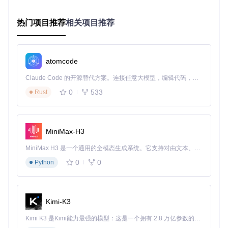
git 
clone
热门项目推荐
相关项目推荐
进入下载目录，找到并双击
install_windows.exe
当用户账户控制窗口弹出时，点击"是"授予管理员权限
atomcode
按照图形界面指引完成以下步骤：
Claude Code 的开源替代方案。连接任意大模型，编辑代码，运行命令，自动验证 — 全自动执行。用 Rust 构建，极致性能。 ｜ An open-source alternative to Claude Code. Connect any LLM, edit code, run commands, and verify changes — autonomously. Built in Rust for speed. Get Started
0
533
Rust
自动检测QQ安装路径（通常为
C:\Program Files\T
encent\QQNT\QQ.exe
）
如未自动找到，点击"浏览"手动选择QQ.exe文件
点击"开始安装"，等待进度条完成（通常需要1-3分钟）
MiniMax-H3
方案B：Python脚本安装（进阶用户选择）
MiniMax H3 是一个通用的全模态生成系统。它支持对由文本、图像、视频和音频组成的多模态上下文进行统一理解，并能生成分辨率高达 2K、时长可达 15 秒的带原生立体声音频的视频。得益于面向任务泛化的系统设计，H3 在预训练阶段就已具备广泛的多模态上下文理解与生成能力，能够出色地执行复杂的多模态指令。
确保已安装Python 3.8或更高版本环境
0
0
Python
克隆仓库并安装依赖：
git 
clone
Kimi-K3
cd
 LiteLoaderQQNT_Install

Kimi K3 是Kimi能力最强的模型：这是一个拥有 2.8 万亿参数的混合专家（MoE）模型，具备原生视觉理解能力，并支持 100 万 token 的上下文窗口。