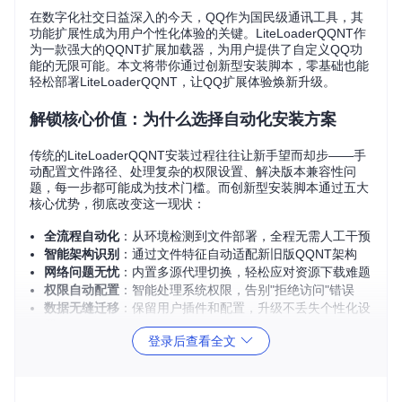
在数字化社交日益深入的今天，QQ作为国民级通讯工具，其
功能扩展性成为用户个性化体验的关键。LiteLoaderQQNT作
为一款强大的QQNT扩展加载器，为用户提供了自定义QQ功
能的无限可能。本文将带你通过创新型安装脚本，零基础也能
轻松部署LiteLoaderQQNT，让QQ扩展体验焕新升级。
解锁核心价值：为什么选择自动化安装方案
传统的LiteLoaderQQNT安装过程往往让新手望而却步——手
动配置文件路径、处理复杂的权限设置、解决版本兼容性问
题，每一步都可能成为技术门槛。而创新型安装脚本通过五大
核心优势，彻底改变这一现状：
全流程自动化
：从环境检测到文件部署，全程无需人工干预
智能架构识别
：通过文件特征自动适配新旧版QQNT架构
网络问题无忧
：内置多源代理切换，轻松应对资源下载难题
权限自动配置
：智能处理系统权限，告别"拒绝访问"错误
数据无缝迁移
：保留用户插件和配置，升级不丢失个性化设
置
登录后查看全文
做好准备工作：安装前的环境检查清单
在开始安装前，请确保您的系统环境满足以下条件，并完成必