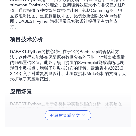
stimation Statistics的理念，强调理解效应大小而非仅仅关注P
值。通过提供五种类型的数据估计图，包括Cumming图、独
立多组对比图、重复测量设计图、比例数据图以及Meta分析
图，DABEST-Python为处理常见实验设计提供了有力的支
持。
项目技术分析
DABEST-Python的核心特性在于它的Bootstrap耦合估计方
法，这使得它能够在保留原始数据分布的同时，计算出效应量
的95%置信区间。此外，项目提供的Swarmplot能够清晰地展
现每个数据点，增强了对数据分布的理解。最新版本v2023.0
2.14引入了对重复测量设计、比例数据和Meta分析的支持，大
大扩展了其应用范围。
应用场景
DABEST-Python适用于各类科学实验数据的分析，尤其是在
生物医学研究中，它可以替代传统的一元或二元方差分析（A
NOVA），以及配对t测试等。对于时间序列数据、比例数据和
登录后查看全文
交互效应的设计，新版本提供了更强大的解决方案。同时，它
还特别适合于那些希望避免过度依赖P值、而专注于效应理解
和可视化的人群。