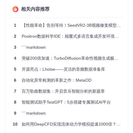
项目特点
相关内容推荐
简单易用
- 基于Pandas的数据接口使导入和操作数据变得
1
【性能革命】告别等待！SeedVR2-3B视频修复模型本地部署与推理全攻略（2025最新版）
轻松。
强大功能
- 支持多种实验设计，包括重复测量、比例数据
2
Positron数据科学IDE：颠覆式多语言集成开发环境完全指南
和Meta分析。
可视化优秀
- 提供了各种类型的高质效估计图，帮助直观
3
```markdown
呈现统计结果。
社区支持
- 拥有活跃的贡献者和问题跟踪系统，持续迭代
4
突破200倍加速：TurboDiffusion革命性视频生成极速指南
与优化。
5
开源亮点：Lhotse——灵活的音频数据准备库
想要尝试用DABEST-Python提升你的数据分析体验吗？只需
一行命令即可安装：
6
自动化异常检测的革新之作：MetaOD
7
百万歌曲数据集：开启音乐智能分析的新篇章
8
智能测试助手TestGPT：5步搭建专属测试AI平台
立即开始使用DABEST-Python，让数据分析变得更为直观且
富有洞察力。这是一个值得信赖的工具，无论你是新手还是经
9
```markdown
验丰富的研究人员，都能从中受益。让我们一起进入Estimatio
n Statistics的新时代吧！
10
如何用DeepCFD实现流体动力学模拟提速1000倍？完整指南与实战案例 🚀