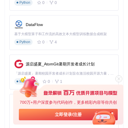
0
0
Python
DataFlow
基于大模型算子和工作流的高效文本大模型训练数据合成框架
0
4
Python
源启盛夏_AtomGit暑期开发者成长计划
「源启盛夏」暑期校园开发者成长计划旨在激活校园开源力量，通过积分激励、认证扶持、资源倾斜等形式，引导高校组织和开发者完成「入驻 — 建项目 — 做贡献 — 获认证 — 得资源」的完整闭环。无论你是想带领社团入驻平台的组织者，还是希望用代码贡献证明自己的开发者，都能在这里找到属于你的成长路径。
0
1
Markdown
700万+用户深度参与代码创作，更多精彩内容等你共创
py-xiaozhi
基于Python的Xiaozhi AI，适用于想要完整Xiaozhi体验而无需拥有专用硬件的用户。
立即登录/注册
0
1
Python