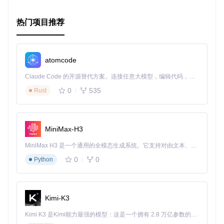
热门项目推荐
atomcode
Claude Code 的开源替代方案。连接任意大模型，编辑代码，运行命令，自动验证 — 全自动执行。用 Rust 构建，极致性能。 ｜ An open-source alternative to Claude Code. Connect any LLM, edit code, run commands, and verify changes — autonomously. Built in Rust for speed. Get Started
0
535
Rust
MiniMax-H3
MiniMax H3 是一个通用的全模态生成系统。它支持对由文本、图像、视频和音频组成的多模态上下文进行统一理解，并能生成分辨率高达 2K、时长可达 15 秒的带原生立体声音频的视频。得益于面向任务泛化的系统设计，H3 在预训练阶段就已具备广泛的多模态上下文理解与生成能力，能够出色地执行复杂的多模态指令。
0
0
Python
Kimi-K3
Kimi K3 是Kimi能力最强的模型：这是一个拥有 2.8 万亿参数的混合专家（MoE）模型，具备原生视觉理解能力，并支持 100 万 token 的上下文窗口。