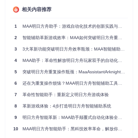
中层：融合PaddleOCR实现高精度文字识别，支持多语言
相关内容推荐
游戏界面
上层：通过ONNX Runtime部署深度学习模型，实现复杂场
景的语义理解
1
MAA明日方舟助手：游戏自动化技术的创新实践与应用
这种架构使得MAA能够在不同分辨率、不同UI主题的游戏客户
2
智能辅助革新游戏效率：MAA如何突破明日方舟重复操作瓶颈
端中保持稳定的识别能力，识别准确率较传统模板匹配提升了
40%以上。
3
3大革新功能突破明日方舟效率瓶颈：MAA智能辅助系统全解析
4
MAA助手：革命性解放明日方舟玩家双手的自动化解决方案
图1：MAA对游戏界面元素的智能识别与标记
1.2 智能决策系统的技术实现
5
突破明日方舟重复操作瓶颈：MaaAssistantArknights智能辅助工具深度解析
MAA不仅仅是一个图像识别工具，更是一个具备决策能力的智
6
还在为重复操作烦恼？MAA明日方舟智能辅助工具让游戏体验升维
能系统。其核心在于将识别结果转化为有意义的游戏操作。
7
革命性智能助手：重新定义明日方舟游戏体验
传统游戏辅助工具通常采用线性执行流程，无法应对游戏中的
随机事件和异常情况。MAA引入了基于有限状态机的任务调度
8
革新游戏体验：4步打造明日方舟智能辅助系统
系统，通过[src/MaaCore/Task/ProcessTask.cpp]实现了复杂
任务的动态规划与执行。
9
明日方舟智能革新：MAA助手颠覆式自动化体验全攻略
📌核心突破：自适应任务调度框架
10
MAA明日方舟智能助手：黑科技效率革命，解放你的游戏时间
基于状态转移的任务流程控制