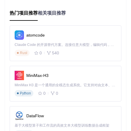
异常情况的自动检测与恢复机制
动态参数调整的自适应能力
热门项目推荐
相关项目推荐
通过这一框架，MAA能够根据游戏内实时情况调整策略，例如
在战斗中根据敌人波次变化调整干员部署顺序，或在基建管理
中根据干员心情状态动态调整排班。
atomcode
1.3 跨平台控制技术的突破
Claude Code 的开源替代方案。连接任意大模型，编辑代码，运行命令，自动验证 — 全自动执行。用 Rust 构建，极致性能。 ｜ An open-source alternative to Claude Code. Connect any LLM, edit code, run commands, and verify changes — autonomously. Built in Rust for speed. Get Started
游戏自动化工具的一大挑战是如何在不同操作系统和硬件环境
0
540
Rust
下实现一致的控制效果。MAA通过抽象控制层设计，成功实现
了跨平台支持。
控
MiniMax-H3
制
传统方案
MAA方案
优势
方
MiniMax H3 是一个通用的全模态生成系统。它支持对由文本、图像、视频和音频组成的多模态上下文进行统一理解，并能生成分辨率高达 2K、时长可达 15 秒的带原生立体声音频的视频。得益于面向任务泛化的系统设计，H3 在预训练阶段就已具备广泛的多模态上下文理解与生成能力，能够出色地执行复杂的多模态指令。
案
0
0
Python
Wi
隔离系统差异，
直接调用
封装为统一控制
nd
提高代码可维护
Win32 A
ow
接口
PI
性
s
DataFlow
X11模拟
统一控制抽象层
支持X11/Wayland
Lin
ux
输入
+ 平台适配模块
多桌面环境
基于大模型算子和工作流的高效文本大模型训练数据合成框架