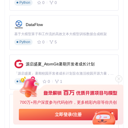
禁用CSM兼容性支持模块
0
0
Python
设置UEFI Only启动模式
禁用Secure Boot
硬件参数调整
DataFlow
启用AHCI模式
基于大模型算子和工作流的高效文本大模型训练数据合成框架
关闭Intel AMT功能
0
5
Python
调整USB充电设置为Always On
关键决策点
：若计划双系统共存，需预留至少60GB分区空
间，并使用GPT分区表格式，避免传统MBR带来的启动问题。
源启盛夏_AtomGit暑期开发者成长计划
场景验证：功能实现与问题诊断
「源启盛夏」暑期校园开发者成长计划旨在激活校园开源力量，通过积分激励、认证扶持、资源倾斜等形式，引导高校组织和开发者完成「入驻 — 建项目 — 做贡献 — 获认证 — 得资源」的完整闭环。无论你是想带领社团入驻平台的组织者，还是希望用代码贡献证明自己的开发者，都能在这里找到属于你的成长路径。
0
1
核心功能验证矩阵
Markdown
测试
验证方法
预期结果
项目
显卡
启动QuickTime播放
无卡顿且CPU占用率<3
700万+用户深度参与代码创作，更多精彩内容等你共创
py-xiaozhi
加速
4K视频
0%
基于Python的Xiaozhi AI，适用于想要完整Xiaozhi体验而无需拥有专用硬件的用户。
立即登录/注册
睡眠
合上屏幕后等待30秒
3秒内恢复且网络连接自
唤醒
唤醒
动重连
0
1
Python