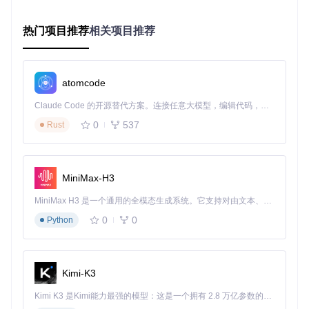
理
★
管理
热门项目推荐
相关项目推荐
原理简述：ACPI补丁机制
通过反编译与修改DSDT/SSDT表，解决硬件冲突并模拟苹果
设备的电源管理行为，使macOS正确识别硬件状态。
atomcode
关键决策点
：网络适配需在Intel与Broadcom方案间选择，前
者需使用AirportItlwm驱动且功能受限，后者可实现完整的AirD
Claude Code 的开源替代方案。连接任意大模型，编辑代码，运行命令，自动验证 — 全自动执行。用 Rust 构建，极致性能。 ｜ An open-source alternative to Claude Code. Connect any LLM, edit code, run commands, and verify changes — autonomously. Built in Rust for speed. Get Started
rop与Handoff功能。
0
537
Rust
实施路径：科学决策的安装流程
环境准备阶段
MiniMax-H3
git 
clone
MiniMax H3 是一个通用的全模态生成系统。它支持对由文本、图像、视频和音频组成的多模态上下文进行统一理解，并能生成分辨率高达 2K、时长可达 15 秒的带原生立体声音频的视频。得益于面向任务泛化的系统设计，H3 在预训练阶段就已具备广泛的多模态上下文理解与生成能力，能够出色地执行复杂的多模态指令。
硬件兼容性检查清单
0
0
Python
确认BIOS版本（推荐2.77及以上）
检查内存插槽数量与最大支持容量
验证硬盘接口类型（SATA III或NVMe转接）
BIOS配置决策指南
Kimi-K3
启动设置
Kimi K3 是Kimi能力最强的模型：这是一个拥有 2.8 万亿参数的混合专家（MoE）模型，具备原生视觉理解能力，并支持 100 万 token 的上下文窗口。