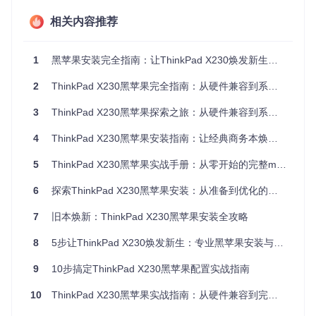
确保为1536MB显存配置，避免低配置型号带来的驱动适配问
相关内容推荐
题。
核心优势：驱动生态的成熟度分析
1
黑苹果安装完全指南：让ThinkPad X230焕发新生的终极教程
X230黑苹果项目经过多年迭代，已形成完善的驱动支持体
2
ThinkPad X230黑苹果完全指南：从硬件兼容到系统优化的终极方案
系。通过OpenCore引导程序与定制ACPI补丁，实现了关键硬
件的深度适配。
3
ThinkPad X230黑苹果探索之旅：从硬件兼容到系统优化的完整指南
硬件兼容性矩阵
4
ThinkPad X230黑苹果安装指南：让经典商务本焕发新生
组件类
兼容状态
技术实现
型
5
ThinkPad X230黑苹果实战手册：从零开始的完整macOS安装方案
★★★★
处理器
原生支持Intel睿频技术
6
探索ThinkPad X230黑苹果安装：从准备到优化的实战指南
★
★★★★
基于WhateverGreen的帧缓冲补
7
旧本焕新：ThinkPad X230黑苹果安装全攻略
显卡
☆
丁
8
5步让ThinkPad X230焕发新生：专业黑苹果安装与优化指南
★★★★
音频
AppleALC + Layout-id 28配置
★
9
10步搞定ThinkPad X230黑苹果配置实战指南
★★★★
Intel网卡需替换为BCM94352HM
网络
☆
B
10
ThinkPad X230黑苹果实战指南：从硬件兼容到完美体验的深度优化方案
电源管
★★★★
定制SSDT-PM.aml实现原生电源