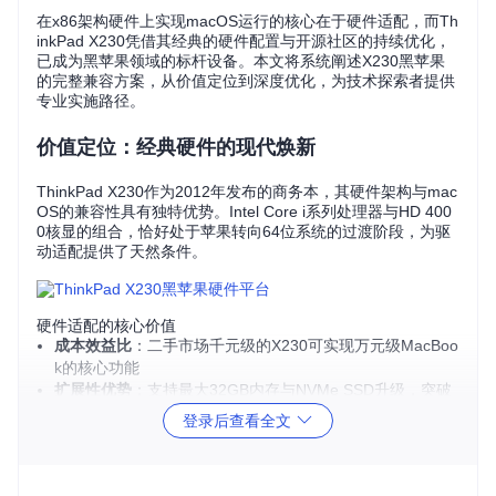
在x86架构硬件上实现macOS运行的核心在于硬件适配，而Th
inkPad X230凭借其经典的硬件配置与开源社区的持续优化，
已成为黑苹果领域的标杆设备。本文将系统阐述X230黑苹果
的完整兼容方案，从价值定位到深度优化，为技术探索者提供
专业实施路径。
价值定位：经典硬件的现代焕新
ThinkPad X230作为2012年发布的商务本，其硬件架构与mac
OS的兼容性具有独特优势。Intel Core i系列处理器与HD 400
0核显的组合，恰好处于苹果转向64位系统的过渡阶段，为驱
动适配提供了天然条件。
硬件适配的核心价值
成本效益比
：二手市场千元级的X230可实现万元级MacBoo
k的核心功能
扩展性优势
：支持最大32GB内存与NVMe SSD升级，突破
苹果硬件限制
登录后查看全文
键盘体验
：经典七行键盘与TrackPoint小红点提供独特操作
体验
关键决策点
：建议优先选择i5/i7版本处理器，HD 4000核显需