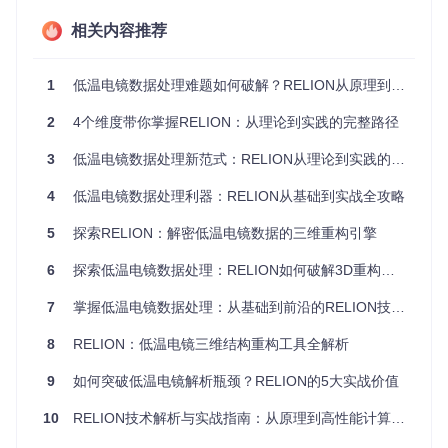
像解析困难
突出生物分子信号
化
相关内容推荐
自适应
人工参数调
基于数据特征自动调整正则化
优化算
整繁琐
参数，减少人为干预
法
1
低温电镜数据处理难题如何破解？RELION从原理到实战的全方位解决方案
计算资源消
异构计
支持CPU/GPU/SYCL多平台加
2
4个维度带你掌握RELION：从理论到实践的完整路径
耗大
算架构
速，平衡效率与成本
处理流程碎
一体化
从数据导入到结构验证的全流
3
低温电镜数据处理新范式：RELION从理论到实践的完整指南
片化
工作流
程整合，降低操作复杂度
4
低温电镜数据处理利器：RELION从基础到实战全攻略
💡 专家提示：RELION的核心竞争力在于其统计建模能力，尤
其适合处理分辨率在2-4Å的单粒子冷冻电镜数据。对于低于3
5
探索RELION：解密低温电镜数据的三维重构引擎
Å的高分辨率重构，建议结合冷冻电镜数据采集时的剂量控制
策略使用。
6
探索低温电镜数据处理：RELION如何破解3D重构的技术密码
7
掌握低温电镜数据处理：从基础到前沿的RELION技术全攻略
解构RELION：从算法原理到架构解析
8
RELION：低温电镜三维结构重构工具全解析
核心算法框架解析
RELION的算法核心基于
9
如何突破低温电镜解析瓶颈？RELION的5大实战价值
正则化最大似然估计
（Regularized M
aximum Likelihood Estimation），其工作原理可类比于在复
杂环境中识别目标信号：通过构建概率模型描述观测数据与真
10
RELION技术解析与实战指南：从原理到高性能计算的完整路径
实结构之间的关系，利用贝叶斯定理迭代优化模型参数，最终