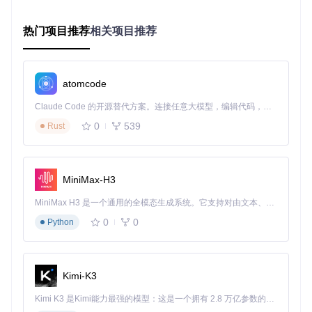
从噪声数据中提取出生物大分子的三维结构信息。
软件架构的模块化设计
热门项目推荐
相关项目推荐
RELION采用层次化的模块化架构，主要包含以下核心组件：
src/

atomcode
├── acc/           # 异构计算加速模块

│   ├── cpu/       # CPU优化实现 [适合小规模数据测试]

Claude Code 的开源替代方案。连接任意大模型，编辑代码，运行命令，自动验证 — 全自动执行。用 Rust 构建，极致性能。 ｜ An open-source alternative to Claude Code. Connect any LLM, edit code, run commands, and verify changes — autonomously. Built in Rust for speed. Get Started
│   ├── cuda/      # NVIDIA GPU加速 [适合高性能计算集群]

0
539
Rust
│   ├── hip/       # AMD GPU支持 [适合多厂商GPU环境]

│   └── sycl/      # 跨平台异构计算 [适合混合架构系统]

├── apps/          # 应用程序集合 [包含各类数据处理工具]

MiniMax-H3
这种架构设计使RELION能够灵活适应不同的硬件环境，同时
MiniMax H3 是一个通用的全模态生成系统。它支持对由文本、图像、视频和音频组成的多模态上下文进行统一理解，并能生成分辨率高达 2K、时长可达 15 秒的带原生立体声音频的视频。得益于面向任务泛化的系统设计，H3 在预训练阶段就已具备广泛的多模态上下文理解与生成能力，能够出色地执行复杂的多模态指令。
保持算法核心的一致性。例如，在处理含有10万以上粒子的大
0
0
Python
型数据集时，可通过cuda模块实现10倍以上的加速效果，而
对于缺乏GPU资源的环境，cpu模块仍能提供稳定的处理能
力。
💡 专家提示：架构选择应遵循"数据规模-硬件条件"匹配原
Kimi-K3
则：单GPU工作站适合处理1-5万粒子数据集，多节点GPU集
群则适用于10万以上粒子的大规模重构任务。
Kimi K3 是Kimi能力最强的模型：这是一个拥有 2.8 万亿参数的混合专家（MoE）模型，具备原生视觉理解能力，并支持 100 万 token 的上下文窗口。