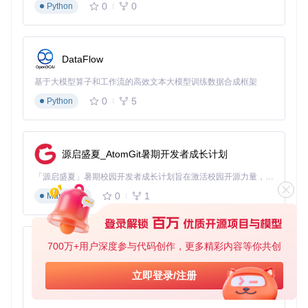
0
0
Python
掌握RELION：低温电镜数据处理实战指南
环境配置与安装操作指南
DataFlow
📌
系统环境准备
基于大模型算子和工作流的高效文本大模型训练数据合成框架
# 安装依赖包
0
5
Python
sudo
 apt-get update && 
sudo
 apt-get install -y \

    build-essential cmake git \

    libfftw3-dev libtbb-dev libfltk1.3-dev \

    libpng-dev libjpeg-dev

源启盛夏_AtomGit暑期开发者成长计划
# 克隆代码仓库
「源启盛夏」暑期校园开发者成长计划旨在激活校园开源力量，通过积分激励、认证扶持、资源倾斜等形式，引导高校组织和开发者完成「入驻 — 建项目 — 做贡献 — 获认证 — 得资源」的完整闭环。无论你是想带领社团入驻平台的组织者，还是希望用代码贡献证明自己的开发者，都能在这里找到属于你的成长路径。
git 
clone
0
1
Markdown
cd
 relion

# 创建构建目录
mkdir
 build && 
cd
700万+用户深度参与代码创作，更多精彩内容等你共创
py-xiaozhi
📌
编译配置与优化
基于Python的Xiaozhi AI，适用于想要完整Xiaozhi体验而无需拥有专用硬件的用户。
立即登录/注册
0
1
Python
# 基础配置（CPU版本）