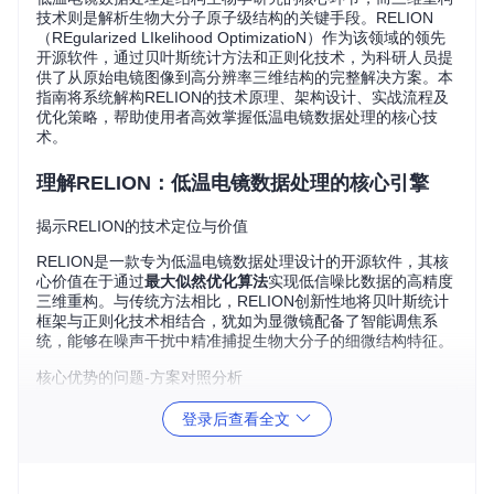
技术则是解析生物大分子原子级结构的关键手段。RELION
（REgularized LIkelihood OptimizatioN）作为该领域的领先
开源软件，通过贝叶斯统计方法和正则化技术，为科研人员提
供了从原始电镜图像到高分辨率三维结构的完整解决方案。本
指南将系统解构RELION的技术原理、架构设计、实战流程及
优化策略，帮助使用者高效掌握低温电镜数据处理的核心技
术。
理解RELION：低温电镜数据处理的核心引擎
揭示RELION的技术定位与价值
RELION是一款专为低温电镜数据处理设计的开源软件，其核
心价值在于通过
最大似然优化算法
实现低信噪比数据的高精度
三维重构。与传统方法相比，RELION创新性地将贝叶斯统计
框架与正则化技术相结合，犹如为显微镜配备了智能调焦系
统，能够在噪声干扰中精准捕捉生物大分子的细微结构特征。
核心优势的问题-方案对照分析
RELION
数据处理挑
登录后查看全文
解决方
技术原理
战
案
正则化
低信噪比图
通过概率模型抑制噪声干扰，
似然优