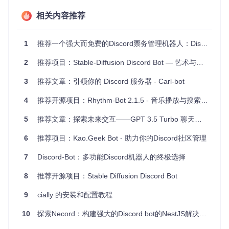
需在本地环境重复设置。
相关内容推荐
需要大规模管理多个bots的企业或团队，DBP集中化的管
理方式能大大提高效率。
1
推荐一个强大而免费的Discord票务管理机器人：Discord Tickets Bot
项目特点
2
推荐项目：Stable-Diffusion Discord Bot — 艺术与创新的交流中心
直观的新UI
- 界面设计简洁美观，提高用户体验。
3
推荐文章：引领你的 Discord 服务器 - Carl-bot
实时统计图表
- 可视化数据帮助你了解bot性能和活动情
况。
4
推荐开源项目：Rhythm-Bot 2.1.5 - 音乐播放与搜索新体验！
Web终端/Shell
- 在浏览器内就能进行命令行操作，打破常
规限制。
5
推荐文章：探索未来交互——GPT 3.5 Turbo 聊天机器人
灵活的配置选项
- 通过
.env
文件定制你的面板设定，包括
启用登录系统。
6
推荐项目：Kao.Geek Bot - 助力你的Discord社区管理
内置容错机制
- 使用
forever
防止因错误导致的服务中断，
实现自动重启。
7
Discord-Bot：多功能Discord机器人的终极选择
Docker Compose支持
- 快速部署，减少运维复杂度。
演示与试用
8
推荐开源项目：Stable Diffusion Discord Bot
想要体验一下DBP的强大功能吗？访问
https://server.jubot.sit
9
cially 的安装和配置教程
e/
，使用默认账号
admin
和密码
admin
即可登录。
10
探索Necord：构建强大的Discord bot的NestJS解决方案
综上所述，DBP是管理Discord机器人的理想选择。其强大功
能、易用性和灵活性，使得无论是新手还是经验丰富的开发