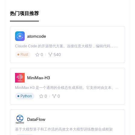
者，都能从中受益。如果你正在寻找一个可靠的Discord bot管
理系统，那么DBP无疑是值得一试的开源工具。现在就加入D
热门项目推荐
BP的世界，提升你的机器人管理体验吧！
atomcode
Claude Code 的开源替代方案。连接任意大模型，编辑代码，运行命令，自动验证 — 全自动执行。用 Rust 构建，极致性能。 ｜ An open-source alternative to Claude Code. Connect any LLM, edit code, run commands, and verify changes — autonomously. Built in Rust for speed. Get Started
0
540
Rust
MiniMax-H3
MiniMax H3 是一个通用的全模态生成系统。它支持对由文本、图像、视频和音频组成的多模态上下文进行统一理解，并能生成分辨率高达 2K、时长可达 15 秒的带原生立体声音频的视频。得益于面向任务泛化的系统设计，H3 在预训练阶段就已具备广泛的多模态上下文理解与生成能力，能够出色地执行复杂的多模态指令。
0
0
Python
DataFlow
基于大模型算子和工作流的高效文本大模型训练数据合成框架