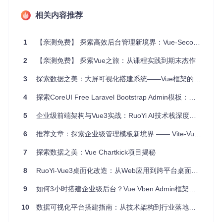
某互联网企业采用Vue看板组件后，项目迭代周期缩短30%，
相关内容推荐
任务状态变更错误率降低65%，团队沟通成本减少40%。这些
量化指标证明，一个设计良好的Vue看板系统不仅是界面工
具，更是业务流程的数字化载体。
1
【亲测免费】 探索高效后台管理新境界：Vue-SecondMenu-Test深度解析
2
【亲测免费】 探索Vue之旅：从课程实践到期末杰作
场景解析：从传统应用到创新实践
3
探索数据之美：大屏可视化搭建系统——Vue框架的杰作
企业级项目管理场景
4
探索CoreUI Free Laravel Bootstrap Admin模板：一站式后台解决方案
在软件研发流程中，任务通常需要经历"待处理-开发中-测试-
完成"等阶段。Vue看板通过可视化列展示这些状态，团队成员
可直观了解项目进展。与Jira等专业工具相比，Vue看板组件
5
企业级前端架构与Vue3实战：RuoYi AI技术栈深度剖析
具有更低的集成成本和更高的定制自由度，特别适合需要深度
业务整合的场景。
6
推荐文章：探索企业级管理模板新境界 —— Vite-Vue-Admin
跨端适配：从桌面到移动端的看板体验优化
7
探索数据之美：Vue Chartkick项目揭秘
现代工作场景要求任务管理系统能够无缝支持多设备访问。Vu
8
RuoYi-Vue3桌面化改造：从Web应用到跨平台桌面系统的技术实践
e看板组件通过响应式设计，在保持核心功能完整的前提下，
自动调整布局与交互方式。在桌面端提供丰富的快捷键操作和
9
如何3小时搭建企业级后台？Vue Vben Admin框架选型与实操指南
批量处理功能，在移动端则优化为触控友好的卡片设计，确保
跨设备体验的一致性。
10
数据可视化平台搭建指南：从技术架构到行业落地的完整方案
反常识应用案例：非传统领域的创新实践