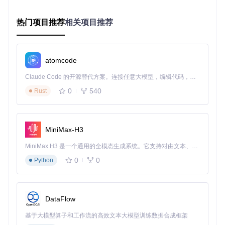
人力资源招聘流程
：某企业将候选人筛选流程映射到看板系
统，每一列代表一个招聘阶段（简历筛选-初面-复面-Offer-入
热门项目推荐
相关项目推荐
职），招聘团队可直观跟踪每个候选人的进展，同时通过状态
机限制不合理的流程跳转，如未通过初面的候选人无法直接进
入复面阶段。
atomcode
内容审核工作流
：媒体公司利用看板管理内容发布流程，将文
章状态分为"草稿-编辑-审核-发布-归档"，通过拖拽操作实现内
Claude Code 的开源替代方案。连接任意大模型，编辑代码，运行命令，自动验证 — 全自动执行。用 Rust 构建，极致性能。 ｜ An open-source alternative to Claude Code. Connect any LLM, edit code, run commands, and verify changes — autonomously. Built in Rust for speed. Get Started
容状态变更，同时集成自动化脚本，当文章进入"发布"状态时
0
540
Rust
自动触发社交媒体推送。
图：Vue看板组件中的状态机流转示意图，展示了任务从创建
到完成的完整生命周期管理
MiniMax-H3
MiniMax H3 是一个通用的全模态生成系统。它支持对由文本、图像、视频和音频组成的多模态上下文进行统一理解，并能生成分辨率高达 2K、时长可达 15 秒的带原生立体声音频的视频。得益于面向任务泛化的系统设计，H3 在预训练阶段就已具备广泛的多模态上下文理解与生成能力，能够出色地执行复杂的多模态指令。
实现指南：构建企业级Vue看板的技术路径
0
0
Python
技术选型思考：拖拽库与状态机的选择
在实现拖拽功能时，我们对比了dragula与sortable.js两个主流
库。最终选择dragula的原因在于：它提供了更简洁的API设
DataFlow
计，默认支持跨容器拖拽，且体积更小（gzip后仅10KB）。对
于状态管理，xstate框架的引入则解决了复杂状态逻辑的可维
基于大模型算子和工作流的高效文本大模型训练数据合成框架
护性问题，其声明式语法使状态流转规则更加清晰可审计。