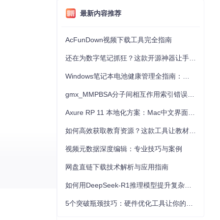
最新内容推荐
AcFunDown视频下载工具完全指南
还在为数字笔记抓狂？这款开源神器让手写批注效率提升300%
Windows笔记本电池健康管理全指南：从根源解决电池损耗问题
gmx_MMPBSA分子间相互作用索引错误的深度诊断与解决
Axure RP 11 本地化方案：Mac中文界面优化与原型设计工具汉化全指南
如何高效获取教育资源？这款工具让教材下载效率提升80%
视频元数据深度编辑：专业技巧与案例
网盘直链下载技术解析与应用指南
如何用DeepSeek-R1推理模型提升复杂任务解决能力：完整指南
5个突破瓶颈技巧：硬件优化工具让你的电脑性能提升30%