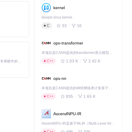
kernel
deepin linux kernel
33
16
C
ops-transformer
本项目是CANN提供的transformer类大模型算子库，实现网络在NPU上加速计算。
1.03 K
2.42 K
C++
基于Python的Xiaozhi AI，适用于想要完整Xiaozhi体验而无需拥有专用硬件的用户。
ops-nn
本项目是CANN提供的神经网络类计算算子库，实现网络在NPU上加速计算。
835
1.65 K
C++
AscendNPU-IR
AscendNPU-IR是基于MLIR（Multi-Level Intermediate Representation）构建的，面向昇腾亲和算子编译时使用的中间表示，提供昇腾完备表达能力，通过编译优化提升昇腾AI处理器计算效率，支持通过生态框架使能昇腾AI处理器与深度调优
496
336
C++