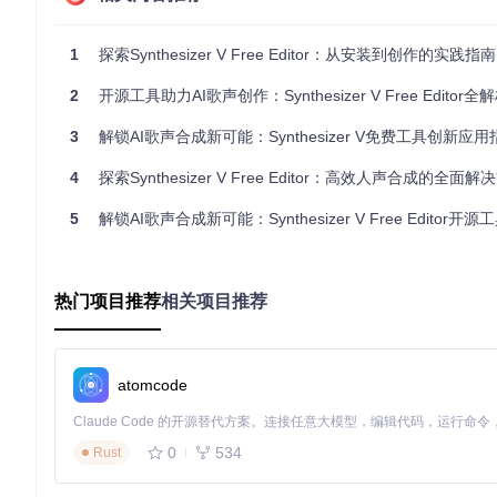
首次启动Synthesizer V Free Editor后，你需要完成以下基础配
1
探索Synthesizer V Free Editor：从安装到创作的实践指南
选择界面语言（支持中文简体）
设置默认项目路径
2
开源工具助力AI歌声创作：Synthesizer V Free Editor全
配置音频设备（输入/输出）
调整界面缩放比例以适应你的显示器
3
解锁AI歌声合成新可能：Synthesizer V免费工具创新应用
🎛️ 提示：建议将常用的工作目录设置为默认项目路径，这样
4
探索Synthesizer V Free Editor：高效人声合成的全面解
界面布局解析
5
解锁AI歌声合成新可能：Synthesizer V Free Editor开
Synthesizer V Free Editor的界面主要由以下几个部分组成：
菜单栏
：包含所有功能菜单
热门项目推荐
相关项目推荐
工具栏
：常用功能的快捷按钮
音轨区域
：显示和编辑音轨的主要工作区
钢琴卷帘
：用于音符编辑的可视化界面
参数面板
：调整音频参数的控制面板
atomcode
状态栏
：显示项目状态和系统信息
掌握核心功能
0
534
Rust
项目文件管理