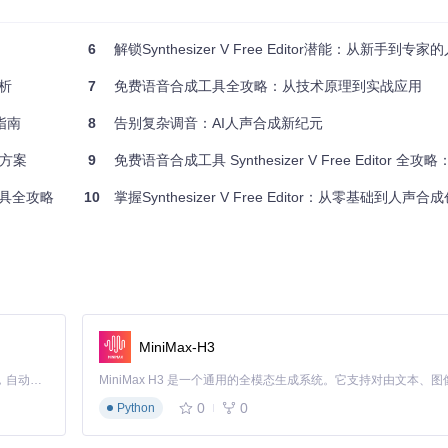
置：
6
解锁Synthesizer V Free Editor潜能：从新手到专家的
解析
7
免费语音合成工具全攻略：从技术原理到实战应用
指南
8
告别复杂调音：AI人声合成新纪元
可以快速访问你的创作文件。
决方案
9
免费语音合成工具 Synthesizer V Free Editor 全攻略：从零
源工具全攻略
10
掌握Synthesizer V Free Editor：从零基础到人声
MiniMax-H3
Claude Code 的开源替代方案。连接任意大模型，编辑代码，运行命令，自动验证 — 全自动执行。用 Rust 构建，极致性能。 ｜ An open-source alternative to Claude Code. Connect any LLM, edit code, run commands, and verify changes — autonomously. Built in Rust for speed. Get Started
0
0
Python