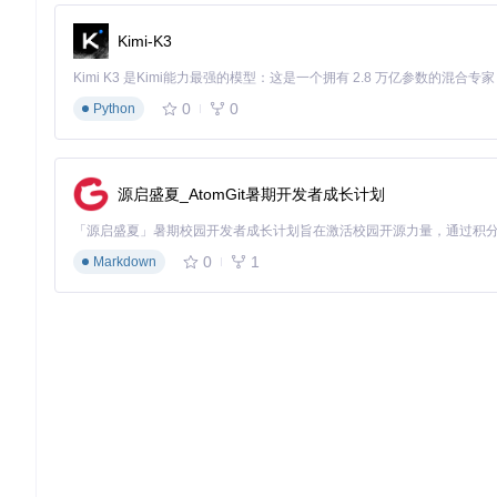
Synthesizer V Free Editor使用
.s5p
格式作为项目文件，你可以
Kimi-K3
新建项目：通过"文件"→"新建"创建空白项目
打开项目：直接双击
.s5p
文件或通过软件菜单打开
0
0
Python
保存项目：使用"文件"→"保存"或"另存为"命令
自动保存：在"编辑"→"首选项"中设置自动保存间隔
音轨创建与编辑
创建和编辑音轨是语音合成的基础操作：
源启盛夏_AtomGit暑期开发者成长计划
右键点击音轨区域，选择"新建音轨"
在弹出的对话框中设置音轨名称和类型
0
1
Markdown
拖放音源到音轨上，或直接输入文本
使用钢琴卷帘调整音符的音高、时长和强度
通过参数面板调整音量、音色等效果
🔊 提示：使用快捷键
Ctrl+D
可以快速复制音轨，提高多轨编
音频渲染与导出
完成编辑后，你可以将项目导出为各种音频格式：
格式
特点
适用场景