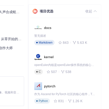
项目优选
收起
人声合成蜕变指南
docs
暂无描述
开始的音频创作之旅
843
5.63 K
Markdown
合成创作大师
kernel
openEuler内核是openEuler操作系统的核心，既是系统性能与稳定性的基石，也是连接处理器、设备与服务的桥梁。
507
538
C
pytorch
MiniMax H3 是一个通用的全模态生成系统。它支持对由文本、图像、视频和音频组成的多模态上下文进行统一理解，并能生成分辨率高达 2K、时长可达 15 秒的带原生立体声音频的视频。得益于面向任务泛化的系统设计，H3 在预训练阶段就已具备广泛的多模态上下文理解与生成能力，能够出色地执行复杂的多模态指令。
作为 Ascend for PyTorch 社区的核心组件，TorchNPU 是昇腾专为 PyTorch 打造的深度学习适配插件，使 PyTorch 框架能够直接调用昇腾 NPU，为开发者提供昇腾 AI 处理器的超强算力。
831
1.26 K
Python