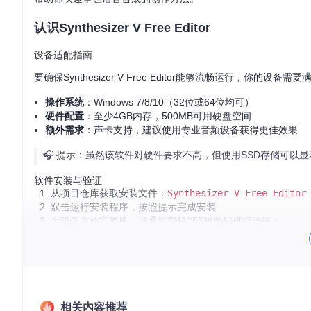
认识Synthesizer V Free Editor
设备适配指南
要确保Synthesizer V Free Editor能够流畅运行，你的设备
操作系统
：Windows 7/8/10（32位或64位均可）
硬件配置
：至少4GB内存，500MB可用硬盘空间
额外需求
：声卡支持，建议使用专业音频设备获得更佳效果
🎧 提示：虽然该软件对硬件要求不高，但使用SSD存储可以
软件安装与验证
从项目仓库获取安装文件：
Synthesizer V Free Editor
双击运行安装程序，按照提示完成安装
为确保文件完整性，可通过SHA256校验码进行验证：
找到同目录下的
Synthesizer V Free Editor (Build
使用校验工具比对安装文件的哈希值
配置基础工作环境
首次启动设置
相关内容推荐