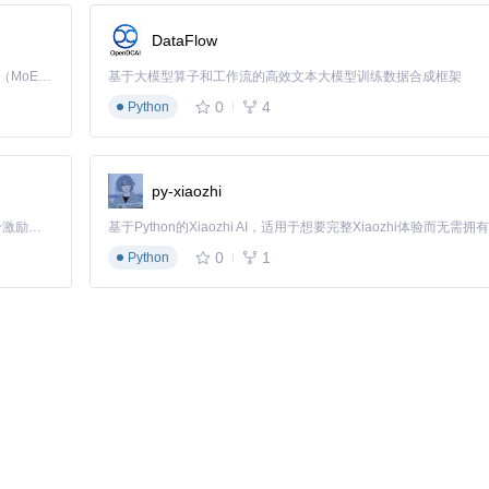
：
DataFlow
Kimi K3 是Kimi能力最强的模型：这是一个拥有 2.8 万亿参数的混合专家（MoE）模型，具备原生视觉理解能力，并支持 100 万 token 的上下文窗口。
基于大模型算子和工作流的高效文本大模型训练数据合成框架
0
4
Python
py-xiaozhi
「源启盛夏」暑期校园开发者成长计划旨在激活校园开源力量，通过积分激励、认证扶持、资源倾斜等形式，引导高校组织和开发者完成「入驻 — 建项目 — 做贡献 — 获认证 — 得资源」的完整闭环。无论你是想带领社团入驻平台的组织者，还是希望用代码贡献证明自己的开发者，都能在这里找到属于你的成长路径。
0
1
Python
辑效率。