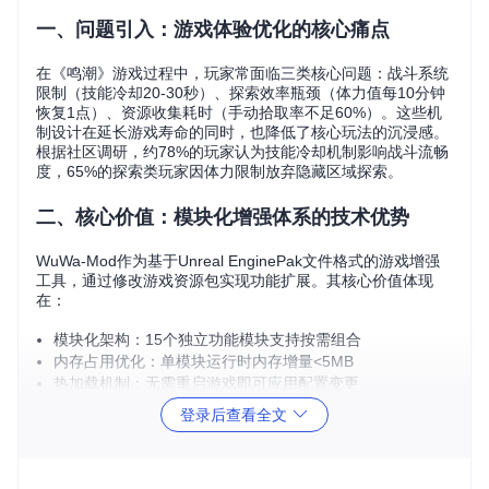
一、问题引入：游戏体验优化的核心痛点
在《鸣潮》游戏过程中，玩家常面临三类核心问题：战斗系统
限制（技能冷却20-30秒）、探索效率瓶颈（体力值每10分钟
恢复1点）、资源收集耗时（手动拾取率不足60%）。这些机
制设计在延长游戏寿命的同时，也降低了核心玩法的沉浸感。
根据社区调研，约78%的玩家认为技能冷却机制影响战斗流畅
度，65%的探索类玩家因体力限制放弃隐藏区域探索。
二、核心价值：模块化增强体系的技术优势
WuWa-Mod作为基于Unreal EnginePak文件格式的游戏增强
工具，通过修改游戏资源包实现功能扩展。其核心价值体现
在：
模块化架构：15个独立功能模块支持按需组合
内存占用优化：单模块运行时内存增量<5MB
热加载机制：无需重启游戏即可应用配置变更
版本兼容性：支持游戏版本1.0.0至1.0.24
登录后查看全文
技术原理类比：如同给游戏安装"插件扩展卡"，每个.pak文件
相当于独立的功能模块，通过游戏引擎的资源加载优先级机制
生效，不修改游戏核心执行程序。