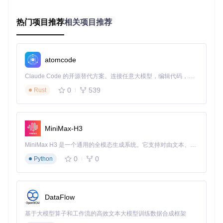
│  ├─ 平衡体验 → Godmode_HitMultiplierX5.pak

│  └─ 生存优先 → KillAura系列模块

热门项目推荐
相关项目推荐
├─ 否 → 侧重探索体验？

   ├─ 是 → 自动拾取+无限体力组合

3.3 高级配置策略
atomcode
优先级设置规范
：
Claude Code 的开源替代方案。连接任意大模型，编辑代码，运行命令，自动验证 — 全自动执行。用 Rust 构建，极致性能。 ｜ An open-source alternative to Claude Code. Connect any LLM, edit code, run commands, and verify changes — autonomously. Built in Rust for speed. Get Started
0
539
Rust
01_<核心功能>.pak   # 战斗/生存类模块

02_<辅助功能>.pak   # 拾取/探索类模块

MiniMax-H3
冲突解决方案
：
MiniMax H3 是一个通用的全模态生成系统。它支持对由文本、图像、视频和音频组成的多模态上下文进行统一理解，并能生成分辨率高达 2K、时长可达 15 秒的带原生立体声音频的视频。得益于面向任务泛化的系统设计，H3 在预训练阶段就已具备广泛的多模态上下文理解与生成能力，能够出色地执行复杂的多模态指令。
功能隔离：同类功能仅启用一个（如X5与X15伤害倍率模
0
0
Python
块不共存）
优先级调整：重命名文件前缀改变加载顺序
组合禁用：创建"disable_"前缀临时禁用模块
DataFlow
四、实战验证：三类应用场景测试
基于大模型算子和工作流的高效文本大模型训练数据合成框架
4.1 效率提升测试数据