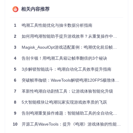
相关内容推荐
三、创新方案：三步式部署与配置流程
3.1 环境准备阶段
1
鸣潮工具性能优化与抽卡数据分析指南
问题定位
：游戏目录识别与模组存放路径配置
2
如何用鸣潮智能助手提升游戏效率？从重复操作中解放双手的完整指南
解决方案
：
3
Magisk_AsoulOpt游戏适配案例：鸣潮优化前后帧率对比
# 克隆项目仓库
git 
clone
 https://gitcode.com/GitHub_Trending/wu/wuwa-mod

4
告别卡顿！用鸣潮工具箱让帧率翻倍的3个秘诀
# 定位游戏Pak目录（典型路径）
5
3步解锁智能战斗：鸣潮自动化工具效率提升指南
cd
"Wuthering Waves\Wuthering Waves Game\Client\Content\P
6
突破帧率枷锁：WaveTools解锁鸣潮120FPS极致体验全指南
# 创建模组目录（若不存在）
mkdir
7
革新性鸣潮自动剧情工具：让游戏体验智能化升级
效果验证
：执行
ls ~mod
应显示空目录或已有模组文件
8
5大智能模块让鸣潮玩家实现游戏效率质的飞跃
3.2 模块选择决策树
9
告别鸣潮重复操作难题：智能辅助工具的全自动化解决方案
是否侧重战斗体验？

10
开源工具WaveTools：提升《鸣潮》游戏体验的性能优化方案
├─ 是 → 选择"战斗强化模块组"

│  ├─ 追求极限输出 → Godmode_HitMultiplierX15.pak
