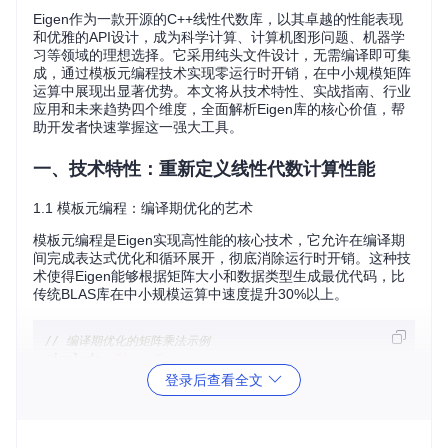
Eigen作为一款开源的C++线性代数库，以其卓越的性能表现
和优雅的API设计，成为科学计算、计算机图形问题、机器学
习等领域的理想选择。它采用纯头文件设计，无需编译即可集
成，通过模板元编程技术实现零运行时开销，在中小规模矩阵
运算中展现出显著优势。本文将从技术特性、实战指南、行业
应用和未来趋势四个维度，全面解析Eigen库的核心价值，帮
助开发者快速掌握这一强大工具。
一、技术特性：重新定义线性代数计算性能
1.1 模板元编程：编译期优化的艺术
模板元编程是Eigen实现高性能的核心技术，它允许在编译期
间完成表达式优化和循环展开，彻底消除运行时开销。这种技
术使得Eigen能够根据矩阵大小和数据类型生成最优代码，比
传统BLAS库在中小规模运算中速度提升30%以上。
// 编译期优化的矩阵乘法示例
#
include
<Eigen/Dense>
登录后查看全文
int
main
()
{

    Eigen::MatrixXd A = Eigen::MatrixXd::
Random
(
500
, 
500
);
    Eigen::MatrixXd B = Eigen::MatrixXd::
Random
(
500
, 
500
);