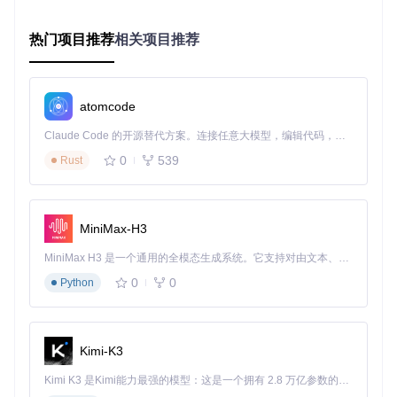
二、实战指南：从零开始的Eigen之旅
热门项目推荐
相关项目推荐
2.1 环境配置与项目集成
Eigen的纯头文件设计使其集成异常简单，只需包含头文件即
可开始使用。推荐使用CMake进行项目管理：
atomcode
cmake_minimum_required
(VERSION 
3.10
Claude Code 的开源替代方案。连接任意大模型，编辑代码，运行命令，自动验证 — 全自动执行。用 Rust 构建，极致性能。 ｜ An open-source alternative to Claude Code. Connect any LLM, edit code, run commands, and verify changes — autonomously. Built in Rust for speed. Get Started
project
(EigenProject)

0
539
Rust
set
(CMAKE_CXX_STANDARD 
11
)

# 克隆Eigen仓库
MiniMax-H3
execute_command(

COMMAND
 git clone https://gitcode.com/gh_mirrors/ei/eige
MiniMax H3 是一个通用的全模态生成系统。它支持对由文本、图像、视频和音频组成的多模态上下文进行统一理解，并能生成分辨率高达 2K、时长可达 15 秒的带原生立体声音频的视频。得益于面向任务泛化的系统设计，H3 在预训练阶段就已具备广泛的多模态上下文理解与生成能力，能够出色地执行复杂的多模态指令。
  WORKING_DIRECTORY 
${CMAKE_CURRENT_SOURCE_DIR}
)

0
0
Python
# 添加Eigen头文件路径
include_directories
(
${CMAKE_CURRENT_SOURCE_DIR}
/eigen-git-
Kimi-K3
add_executable
Kimi K3 是Kimi能力最强的模型：这是一个拥有 2.8 万亿参数的混合专家（MoE）模型，具备原生视觉理解能力，并支持 100 万 token 的上下文窗口。
2.2 核心数据结构与基础操作