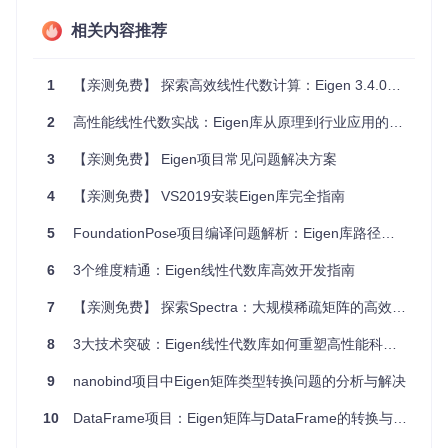
    Eigen::MatrixXd C = A * B;  
// 表达式模板在编译期优化计算
return
0
;

相关内容推荐
1.2 延迟求值：智能内存管理
1
【亲测免费】 探索高效线性代数计算：Eigen 3.4.0库推荐
Eigen采用延迟求值（Lazy Evaluation）策略，能够自动合并
连续的矩阵操作，减少中间变量的创建。这种机制在处理复杂
2
高性能线性代数实战：Eigen库从原理到行业应用的全面指南
表达式时可减少50%以上的内存占用，尤其适合内存受限的嵌
入式系统和大规模数据处理场景。
3
【亲测免费】 Eigen项目常见问题解决方案
4
【亲测免费】 VS2019安装Eigen库完全指南
// 延迟求值优化内存使用
Eigen::MatrixXd 
A
(
1000
, 
1000
)
, 
B
(
1000
, 
1000
)
, 
C
(
1000
, 
100
5
FoundationPose项目编译问题解析：Eigen库路径配置解决方案
Eigen::MatrixXd result = A * B + C;  
// 单次内存分配，避免中
1.3 完整算法库：从基础运算到高级分解
6
3个维度精通：Eigen线性代数库高效开发指南
Eigen提供了全面的线性代数算法支持，涵盖：
7
【亲测免费】 探索Spectra：大规模稀疏矩阵的高效特征值计算库
稠密矩阵运算：LU、QR、SVD分解
8
3大技术突破：Eigen线性代数库如何重塑高性能科学计算
稀疏矩阵求解：共轭梯度法、Cholesky分解
几何变换：旋转矩阵、四元数、欧拉角转换
9
nanobind项目中Eigen矩阵类型转换问题的分析与解决
这些算法经过严格优化，既保证了数值稳定性，又实现了极致
10
DataFrame项目：Eigen矩阵与DataFrame的转换与协作实践
性能。