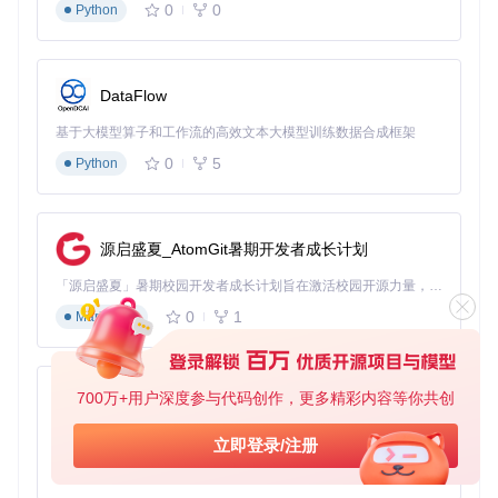
0
0
Python
Eigen提供了灵活的数据结构，满足不同场景需求：
#
include
<Eigen/Dense>
DataFlow
// 固定大小矩阵（编译期优化）
Eigen::Matrix3f rotation_matrix;  
// 3x3单精度矩阵
基于大模型算子和工作流的高效文本大模型训练数据合成框架
rotation_matrix = Eigen::
AngleAxisf
(M_PI/
4
, Eigen::Vector
0
5
Python
// 动态大小矩阵（运行时确定尺寸）
Eigen::MatrixXd 
dynamic_matrix
(
1000
, 
1000
)
;

dynamic_matrix.
setRandom
();  
// 随机初始化
源启盛夏_AtomGit暑期开发者成长计划
// 向量操作
「源启盛夏」暑期校园开发者成长计划旨在激活校园开源力量，通过积分激励、认证扶持、资源倾斜等形式，引导高校组织和开发者完成「入驻 — 建项目 — 做贡献 — 获认证 — 得资源」的完整闭环。无论你是想带领社团入驻平台的组织者，还是希望用代码贡献证明自己的开发者，都能在这里找到属于你的成长路径。
Eigen::Vector3d 
position
(
1.0
, 
2.0
, 
3.0
)
;

0
1
Markdown
2.3 线性方程组求解实战
以工程中常见的线性方程组求解为例，展示Eigen的实际应
用：
700万+用户深度参与代码创作，更多精彩内容等你共创
py-xiaozhi
基于Python的Xiaozhi AI，适用于想要完整Xiaozhi体验而无需拥有专用硬件的用户。
立即登录/注册
// 求解线性方程组 Ax = b
0
1
#
include
<Eigen/Dense>
Python
#
include
<iostream>