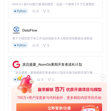
实践指南：场景化应用模板
Kimi K3 是Kimi能力最强的模型：这是一个拥有 2.8 万亿参数的混合专家（MoE）模型，具备原生视觉理解能力，并支持 100 万 token 的上下文窗口。
0
0
Python
基础准备：安装与接线
🔰
入门级安装
DataFlow
# 使用mpremote工具安装
mpremote mip install github:mcauser/micropython-tm1637

基于大模型算子和工作流的高效文本大模型训练数据合成框架
0
5
Python
# 或在支持WiFi的开发板上直接安装
import mip

mip.install(
"github:mcauser/micropython-tm1637"
源启盛夏_AtomGit暑期开发者成长计划
🔰
硬件接线指南
「源启盛夏」暑期校园开发者成长计划旨在激活校园开源力量，通过积分激励、认证扶持、资源倾斜等形式，引导高校组织和开发者完成「入驻 — 建项目 — 做贡献 — 获认证 — 得资源」的完整闭环。无论你是想带领社团入驻平台的组织者，还是希望用代码贡献证明自己的开发者，都能在这里找到属于你的成长路径。
不同开发板的推荐接线方式：
0
1
Markdown
开发板
CLK引脚
DIO引脚
电源
TinyPICO
GPIO18
GPIO23
3.3V
700万+用户深度参与代码创作，更多精彩内容等你共创
py-xiaozhi
Raspberry Pi Pico
GPIO27
GPIO26
3.3V
WeMos D1 Mini
GPIO5
GPIO4
3.3V/5V
基于Python的Xiaozhi AI，适用于想要完整Xiaozhi体验而无需拥有专用硬件的用户。
立即登录/注册