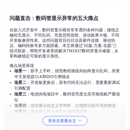
问题直击：数码管显示异常的五大痛点
在嵌入式开发中，数码管显示模块常常遇到各种问题：接线正
确却无显示、字符乱码、亮度忽明忽暗、滚动效果卡顿、不同
开发板兼容性差。这些问题背后往往涉及硬件连接、驱动协
议、编码转换等多方面因素。本文将通过"问题-方案-实践"三
段式框架，帮助开发者系统解决TM1637数码管显示难题，从
零构建稳定可靠的显示系统。
痛点场景再现
场景一
：新手上手时，按照教程接线却始终显示乱码，排查
半天发现是CLK和DIO引脚接反
场景二
：开发板更换后，原有代码无法运行，需要重新调试
引脚配置
场景三
：电池供电项目中，数码管亮度太高导致续航严重缩
短
场景四
：尝试显示自定义字符时，出现部分段不亮的情况
场景五
：滚动显示长文本时出现明显闪烁
登录后查看全文
方案解析：TM1637驱动核心技术原理