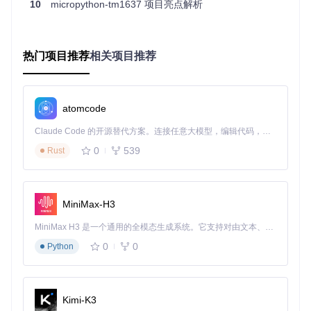
10
micropython-tm1637 项目亮点解析
七段数码管编码规则
每个数码管由7个发光段（A-G）和一个小数点（DP）组成，
通过不同组合可以显示数字、字母和符号。TM1637采用8位
热门项目推荐
相关项目推荐
数据表示一个数码管的显示状态，每位对应一个发光段：
段位
二进制位
功能说明
atomcode
第0位
顶部横段
A
第1位
右上竖段
B
Claude Code 的开源替代方案。连接任意大模型，编辑代码，运行命令，自动验证 — 全自动执行。用 Rust 构建，极致性能。 ｜ An open-source alternative to Claude Code. Connect any LLM, edit code, run commands, and verify changes — autonomously. Built in Rust for speed. Get Started
0
539
Rust
第2位
右下竖段
C
第3位
底部横段
D
第4位
左下竖段
E
MiniMax-H3
第5位
左上竖段
F
MiniMax H3 是一个通用的全模态生成系统。它支持对由文本、图像、视频和音频组成的多模态上下文进行统一理解，并能生成分辨率高达 2K、时长可达 15 秒的带原生立体声音频的视频。得益于面向任务泛化的系统设计，H3 在预训练阶段就已具备广泛的多模态上下文理解与生成能力，能够出色地执行复杂的多模态指令。
第6位
中间横段
G
0
0
Python
第7位
小数点
DP
例如，数字"8"的编码为0b1111111（0x7F），所有段均点亮；
数字"0"的编码为0b1111110（0x3F），中间横段不亮。
Kimi-K3