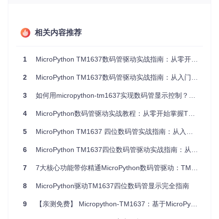
TM1637芯片工作原理
TM1637芯片是一种专为驱动7段数码管设计的专用集成电
相关内容推荐
路，内部集成了MCU接口、数据锁存器、LED驱动电路等模
块。它采用两线制串行通信（CLK时钟线和DIO数据线），只
需两根GPIO引脚即可控制多位数码管显示，大大简化了硬件
连接。
1
MicroPython TM1637数码管驱动实战指南：从零开始掌握四位LED显示控制
2
MicroPython TM1637数码管驱动实战指南：从入门到精通
图1：使用MicroPython控制的TM1637四位数码管显示模块，
3
如何用micropython-tm1637实现数码管显示控制？零基础实战指南
展示了不同开发板的连接效果
4
MicroPython数码管驱动实战教程：从零开始掌握TM1637四位数码管控制
数据传输时序解析
5
MicroPython TM1637 四位数码管实战指南：从入门到精通
TM1637采用独特的串行通信协议，数据传输过程分为三个阶
段：
6
MicroPython TM1637四位数码管驱动实战指南：从硬件连接到高级显示控制
起始信号
：CLK高电平时，DIO从高到低跳变
7
7大核心功能带你精通MicroPython数码管驱动：TM1637使用教程
数据传输
：CLK为低电平时，DIO设置数据并保持稳定；C
LK为高电平时，TM1637读取数据
8
MicroPython驱动TM1637四位数码管显示完全指南
结束信号
：CLK高电平时，DIO从低到高跳变
9
【亲测免费】 Micropython-TM1637：基于MicroPython的TM1637 LED驱动库教程
这种通信方式允许在不使用I2C或SPI硬件接口的情况下实现可
靠的数据传输，非常适合资源受限的嵌入式系统。