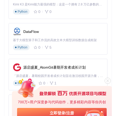
Kimi K3 是Kimi能力最强的模型：这是一个拥有 2.8 万亿参数的混合专家（MoE）模型，具备原生视觉理解能力，并支持 100 万 token 的上下文窗口。
本地化部署实践：从环境准备到模型运行
0
0
Python
环境配置流程
部署Gemma 3 12B It GGUF模型需完成以下关键步骤：
DataFlow
基础依赖安装
：
基于大模型算子和工作流的高效文本大模型训练数据合成框架
0
5
Python
模型获取
：通过Git克隆项目仓库
git 
clone
cd
源启盛夏_AtomGit暑期开发者成长计划
选择合适量化版本
：根据硬件条件选择对应模型文件，推
荐优先尝试Q4_K_M版本（
gemma-3-12b-it-Q4_K_M.g
「源启盛夏」暑期校园开发者成长计划旨在激活校园开源力量，通过积分激励、认证扶持、资源倾斜等形式，引导高校组织和开发者完成「入驻 — 建项目 — 做贡献 — 获认证 — 得资源」的完整闭环。无论你是想带领社团入驻平台的组织者，还是希望用代码贡献证明自己的开发者，都能在这里找到属于你的成长路径。
guf
）
0
1
Markdown
核心运行代码
使用llama.cpp库加载模型的基础代码示例：
700万+用户深度参与代码创作，更多精彩内容等你共创
py-xiaozhi
from
 llama_cpp 
import
 Llama

基于Python的Xiaozhi AI，适用于想要完整Xiaozhi体验而无需拥有专用硬件的用户。
立即登录/注册
# 加载模型（根据实际路径调整）