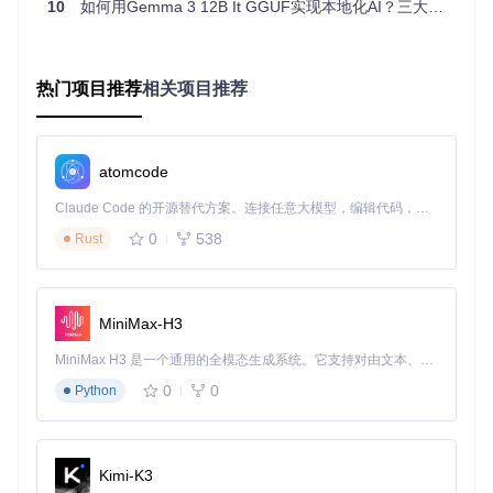
10
如何用Gemma 3 12B It GGUF实现本地化AI？三大突破点解析
GB内存的普通PC上流畅运行，极大降低了本地化部署的硬件
门槛。
技术选型对比：GGUF与同类解决方案横向评测
热门项目推荐
相关项目推荐
在当前本地化部署方案中，Gemma 3 12B It GGUF面临来自L
lama.cpp生态、GPTQ量化方案和AWQ技术的竞争。通过关键
指标对比可以清晰看到其差异化优势：
atomcode
内存效率
：GGUF格式采用动态张量分配技术，相比GPTQ的
Claude Code 的开源替代方案。连接任意大模型，编辑代码，运行命令，自动验证 — 全自动执行。用 Rust 构建，极致性能。 ｜ An open-source alternative to Claude Code. Connect any LLM, edit code, run commands, and verify changes — autonomously. Built in Rust for speed. Get Started
静态量化，内存利用率提升约20%，在处理128K长文本时优
0
538
Rust
势尤为明显。
推理速度
：在配备RTX 4090的测试环境中，Q4_K_M版本实
现每秒185 tokens的生成速度，较同级别Llama 3 8B模型快1
5%，接近AWQ量化的性能水平。
MiniMax-H3
兼容性
：GGUF格式被llama.cpp、Ollama等主流框架原生支
MiniMax H3 是一个通用的全模态生成系统。它支持对由文本、图像、视频和音频组成的多模态上下文进行统一理解，并能生成分辨率高达 2K、时长可达 15 秒的带原生立体声音频的视频。得益于面向任务泛化的系统设计，H3 在预训练阶段就已具备广泛的多模态上下文理解与生成能力，能够出色地执行复杂的多模态指令。
持，而无需额外转换工具，相比需要专用加载器的AWQ方案具
0
0
Python
有更广泛的生态支持。
多模态能力
：作为支持图像输入的模型（
image_token_inde
x: 262144
），Gemma 3 12B It GGUF在DocVQA等视觉问
答任务中准确率达到82.3%，远超纯文本模型的性能表现。
Kimi-K3