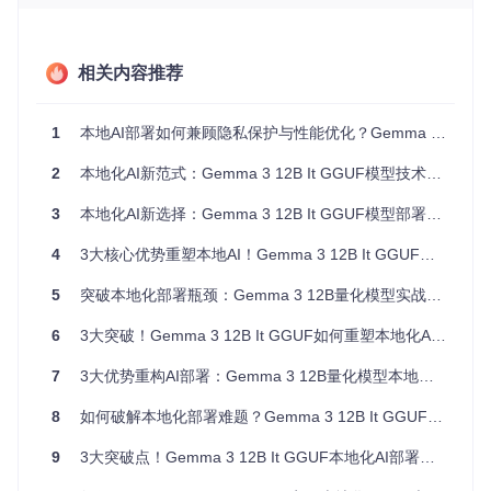
维隐藏层维度（
hidden_size: 3840
）构建了强大的特征提
取能力。特别值得注意的是其滑动窗口机制（
sliding_wind
ow: 1024
），通过局部注意力计算有效平衡了长文本处理与
相关内容推荐
计算效率的矛盾。
量化技术选型：平衡性能与资源占用的艺术
1
本地AI部署如何兼顾隐私保护与性能优化？Gemma 3 12B It GGUF的技术突围之路
Gemma 3 12B It GGUF提供了从Q2_K到Q8_0的完整量化谱
2
本地化AI新范式：Gemma 3 12B It GGUF模型技术解析与落地指南
系，每种量化方案针对不同硬件环境进行了优化：
3
本地化AI新选择：Gemma 3 12B It GGUF模型部署与应用全解析
量化
模型
相对
硬件要求
典型应用场景
版本
体积
性能
4
3大核心优势重塑本地AI！Gemma 3 12B It GGUF全场景部署与应用指南
8GB内存
嵌入式系统、低端
Q2_
~5.5
75-8
5
突破本地化部署瓶颈：Gemma 3 12B量化模型实战指南
K
GB
0%
设备
边缘设备
16GB内
个人PC、边缘服
Q4_
~8.9
92-9
6
3大突破！Gemma 3 12B It GGUF如何重塑本地化AI部署格局
K_M
GB
5%
存设备
务器
7
3大优势重构AI部署：Gemma 3 12B量化模型本地化落地全指南
32GB内
企业级工作站、AI
Q8_
~16.
99%
0
8GB
存设备
开发环境
8
如何破解本地化部署难题？Gemma 3 12B It GGUF大语言模型落地实践指南
其中Q4_K_M版本通过混合精度量化技术，在将模型体积压缩
9
3大突破点！Gemma 3 12B It GGUF本地化AI部署完全指南
至原始BF16版本40%的同时，保持了95%以上的推理性能。
这种优化使得原本需要专业AI加速卡的模型，现在可在配备16