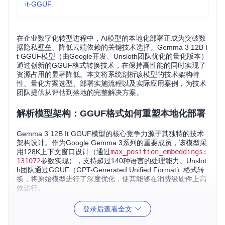
it-GGUF
在企业数字化转型进程中，AI模型的本地化部署正成为突破数
据隐私壁垒、降低云端依赖的关键技术选择。Gemma 3 12B I
t GGUF模型（由Google开发、Unsloth团队优化的量化版本）
通过创新的GGUF格式转换技术，在保持高性能的同时实现了
资源占用的显著降低。本文将系统剖析该模型的技术架构特
性、量化方案选型、部署实施流程以及实际应用案例，为技术
团队提供从评估到落地的完整解决方案。
解析模型架构：GGUF格式如何重塑本地化部署
Gemma 3 12B It GGUF模型的核心竞争力源于其独特的技术
架构设计。作为Google Gemma 3系列的重要成员，该模型采
用128K上下文窗口设计（通过
max_position_embeddings:
131072
参数实现），支持超过140种语言的处理能力。Unslot
h团队通过GGUF（GPT-Generated Unified Format）格式转
换，将原始模型进行了深度优化，使其能够在消费级硬件上高
效运行。
从技术参数看，模型包含48层Transformer结构（
num_hidde
登录后查看全文
n_layers: 48
），采用16个注意力头（
num_attention_he
ads: 16
）和256维头维度（
head_dim: 256
），配合3840