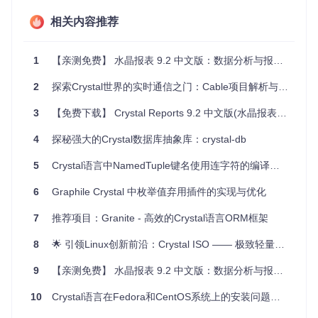
al时，crenv能确保每个项目都运行在正确的版本环境中。
软件测试
：在发布新版本前，你可以轻松地在不同版本的
相关内容推荐
Crystal下测试软件的兼容性。
开发新特性
：在Crystal的新版本中尝试新特性的开发，不
影响到其他项目。
1
【亲测免费】 水晶报表 9.2 中文版：数据分析与报表生成的利器
项目特点
2
探索Crystal世界的实时通信之门：Cable项目解析与推荐
3
【免费下载】 Crystal Reports 9.2 中文版(水晶报表) 下载
易安装
：通过anyenv或者简单的bash脚本，几步就能完成
安装。
4
探秘强大的Crystal数据库抽象库：crystal-db
灵活切换
：能够快速在本地、全局和shell环境中切换Cryst
al版本。
5
Crystal语言中NamedTuple键名使用连字符的编译问题解析
插件式结构
：crystal-build作为插件，提供了便捷的版本安
装和管理。
6
Graphile Crystal 中枚举值弃用插件的实现与优化
模块化设计
：代码清晰，方便扩展和维护。
全面的文档
：详细的帮助信息和完整的使用指南，助你迅
7
推荐项目：Granite - 高效的Crystal语言ORM框架
速上手。
8
🌟 引领Linux创新前沿：Crystal ISO —— 极致轻量与强大功能的完美结合
总而言之，crenv是一个强大且实用的工具，对于任何使用Cry
stal的开发人员来说都是不可或缺的助手。现在就加入这个社
9
【亲测免费】 水晶报表 9.2 中文版：数据分析与报表生成的利器
区，享受高效、无缝的版本管理体验吧！
10
Crystal语言在Fedora和CentOS系统上的安装问题解析