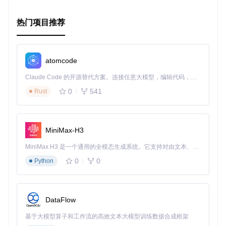
热门项目推荐
atomcode
Claude Code 的开源替代方案。连接任意大模型，编辑代码，运行命令，自动验证 — 全自动执行。用 Rust 构建，极致性能。 ｜ An open-source alternative to Claude Code. Connect any LLM, edit code, run commands, and verify changes — autonomously. Built in Rust for speed. Get Started
0
541
Rust
MiniMax-H3
MiniMax H3 是一个通用的全模态生成系统。它支持对由文本、图像、视频和音频组成的多模态上下文进行统一理解，并能生成分辨率高达 2K、时长可达 15 秒的带原生立体声音频的视频。得益于面向任务泛化的系统设计，H3 在预训练阶段就已具备广泛的多模态上下文理解与生成能力，能够出色地执行复杂的多模态指令。
0
0
Python
DataFlow
基于大模型算子和工作流的高效文本大模型训练数据合成框架