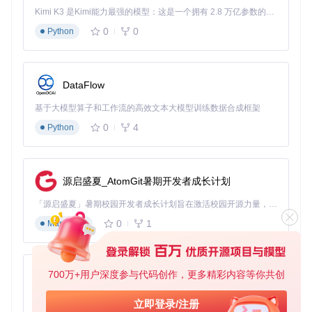
Kimi K3 是Kimi能力最强的模型：这是一个拥有 2.8 万亿参数的混合专家（MoE）模型，具备原生视觉理解能力，并支持 100 万 token 的上下文窗口。
分段控件与内容区域的实时联动效果，展示选中状态变化如何
0
0
Python
触发内容切换
实施步骤：3步完成专业分段控件集成
DataFlow
目标：5分钟内实现基础分段控件
基于大模型算子和工作流的高效文本大模型训练数据合成框架
操作
：
0
4
Python
通过CocoaPods安装：
pod 'HMSegmentedControl'
导入头文件：
import HMSegmentedControl
创建基础实例：
源启盛夏_AtomGit暑期开发者成长计划
let
 segmentedControl 
=
HMSegmentedControl
(sectionTitles: 
「源启盛夏」暑期校园开发者成长计划旨在激活校园开源力量，通过积分激励、认证扶持、资源倾斜等形式，引导高校组织和开发者完成「入驻 — 建项目 — 做贡献 — 获认证 — 得资源」的完整闭环。无论你是想带领社团入驻平台的组织者，还是希望用代码贡献证明自己的开发者，都能在这里找到属于你的成长路径。
segmentedControl.frame 
=
CGRect
(x: 
20
, y: 
100
, width: vie
0
1
Markdown
效果
：获得一个具有默认样式的分段控件，支持基本的点击切
换功能。
700万+用户深度参与代码创作，更多精彩内容等你共创
py-xiaozhi
目标：实现品牌化视觉定制
基于Python的Xiaozhi AI，适用于想要完整Xiaozhi体验而无需拥有专用硬件的用户。
立即登录/注册
操作
：