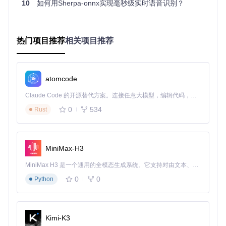
下是三个高价值应用场景：
10
如何用Sherpa-onnx实现毫秒级实时语音识别？
内容聚合平台导航
挑战
：新闻类应用需要展示"推荐""热点""财经"等10+分类，传
热门项目推荐
相关项目推荐
统控件导致选项挤压变形。
解决方案
：启用水平滚动模式，配合图标+文字组合，实现信
息层级清晰的导航体验。
效果
：用户可快速切换内容分类，点击率提升37%，平均停留
atomcode
时间增加2.4分钟。
Claude Code 的开源替代方案。连接任意大模型，编辑代码，运行命令，自动验证 — 全自动执行。用 Rust 构建，极致性能。 ｜ An open-source alternative to Claude Code. Connect any LLM, edit code, run commands, and verify changes — autonomously. Built in Rust for speed. Get Started
电商产品筛选系统
0
534
Rust
挑战
：电商应用需要展示价格区间、品牌、评分等多维度筛选
条件，原生控件难以区分选中状态。
解决方案
：使用方框样式指示器+自定义选中颜色，配合动态
宽度适配不同长度的筛选标签。
MiniMax-H3
效果
：筛选操作完成率提升52%，用户筛选时间缩短40%。
MiniMax H3 是一个通用的全模态生成系统。它支持对由文本、图像、视频和音频组成的多模态上下文进行统一理解，并能生成分辨率高达 2K、时长可达 15 秒的带原生立体声音频的视频。得益于面向任务泛化的系统设计，H3 在预训练阶段就已具备广泛的多模态上下文理解与生成能力，能够出色地执行复杂的多模态指令。
社交媒体标签切换
0
0
Python
挑战
：社交应用需要在有限空间内展示"关注""推荐""热门"等核
心板块，同时保持视觉吸引力。
解决方案
：采用底部下划线样式+字体粗细变化，实现简洁而
富有层次感的标签切换效果。
Kimi-K3
效果
：板块切换频率提升28%，用户互动深度增加1.8倍。