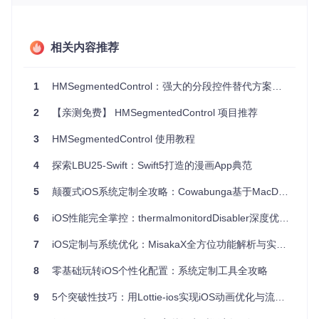
排版，特别适合社交媒体、电商等需要视觉引导的场景。
智能布局引擎
相关内容推荐
支持固定宽度与动态宽度两种模式，当选项数量超出屏幕时自
动启用水平滚动，解决了传统控件在多选项场景下的挤压变形
问题。
1
HMSegmentedControl：强大的分段控件替代方案详解
精细视觉控制
2
【亲测免费】 HMSegmentedControl 项目推荐
提供字体属性、颜色渐变、阴影效果等12项可定制视觉参数，
3
HMSegmentedControl 使用教程
实现与应用整体设计语言的无缝融合。
4
探索LBU25-Swift：Swift5打造的漫画App典范
全平台兼容
完美支持Swift与Objective-C混编，兼容iOS 7至最新系统版
5
颠覆式iOS系统定制全攻略：Cowabunga基于MacDirtyCow漏洞的创新方案
本，覆盖99%的设备市场。
6
iOS性能完全掌控：thermalmonitordDisabler深度优化指南
HMSegmentedControl支持的五种核心样式：下划线式、图标
7
iOS定制与系统优化：MisakaX全方位功能解析与实施指南
集成式、填充式、数字标签式和经典分段式
8
零基础玩转iOS个性化配置：系统定制工具全攻略
应用场景：从概念到落地的实践指南
9
5个突破性技巧：用Lottie-ios实现iOS动画优化与流畅体验
HMSegmentedControl在不同应用类型中展现出独特价值，以