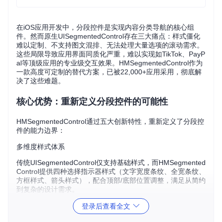
在iOS应用开发中，分段控件是实现内容分类导航的核心组
件。然而原生UISegmentedControl存在三大痛点：样式僵化
难以定制、不支持图文混排、无法处理大量选项的滚动需求。
这些局限导致应用界面同质化严重，难以实现如TikTok、PayP
al等顶级应用的专业级交互效果。HMSegmentedControl作为
一款高度可定制的替代方案，已被22,000+应用采用，彻底解
决了这些难题。
核心优势：重新定义分段控件的可能性
HMSegmentedControl通过五大创新特性，重新定义了分段控
件的能力边界：
多维度样式体系
传统UISegmentedControl仅支持基础样式，而HMSegmented
Control提供四种选择指示器样式（文字宽度条纹、全宽条纹、
方框样式、箭头样式），配合顶部/底部位置调整，满足从简约
到复杂的设计需求。
混合内容支持
登录后查看全文
突破原生控件的文本限制，实现文字、图片或图文组合的灵活