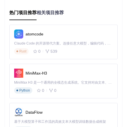
git commit -m 
"Add translated document"
#提交暂存区的文件到本地仓
git push origin master 
#将本地仓库的提交推送到远程仓库
热门项目推荐
相关项目推荐
📌
第七步：提交 PR
最后，你需要提交 PR（Pull Request，
代码合并请求）到原项目仓库，等待项目维护者的审核和合
并。
atomcode
完成基础配置后，我们来看这些功能如何解决实际业务问题，
Claude Code 的开源替代方案。连接任意大模型，编辑代码，运行命令，自动验证 — 全自动执行。用 Rust 构建，极致性能。 ｜ An open-source alternative to Claude Code. Connect any LLM, edit code, run commands, and verify changes — autonomously. Built in Rust for speed. Get Started
让翻译工作更加高效和有序。
0
539
Rust
场景拓展：RabbitMQ 中文文档在实际业务中的
应用
MiniMax-H3
在实际的软件开发中，RabbitMQ 有着广泛的应用场景。通过
MiniMax H3 是一个通用的全模态生成系统。它支持对由文本、图像、视频和音频组成的多模态上下文进行统一理解，并能生成分辨率高达 2K、时长可达 15 秒的带原生立体声音频的视频。得益于面向任务泛化的系统设计，H3 在预训练阶段就已具备广泛的多模态上下文理解与生成能力，能够出色地执行复杂的多模态指令。
使用 RabbitMQ 中文文档，开发者可以更深入地理解这些应用
场景，并将其应用到自己的项目中。
0
0
Python
例如，在电商平台中，订单处理是一个关键的业务环节。使用
RabbitMQ 实现消息队列，可以将订单处理的各个步骤解耦，
实现异步处理。假设某电商平台在促销活动期间，订单量激
DataFlow
增，通过 RabbitMQ 可以将订单请求放入消息队列，后台服务
按照顺序逐步处理，避免了系统因瞬时高并发而崩溃。据统
基于大模型算子和工作流的高效文本大模型训练数据合成框架
计，采用这种方式后，电商订单处理峰值提升了 30%，大大提