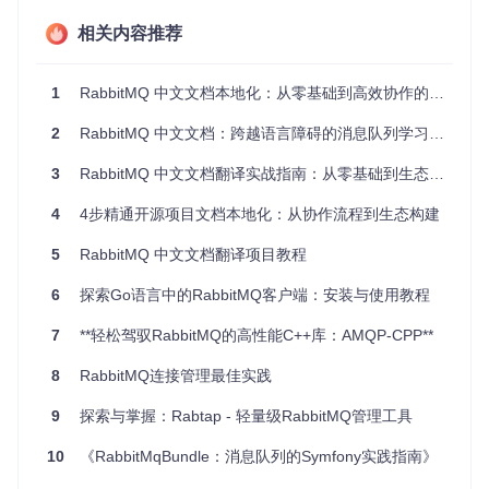
隆到本地：
相关内容推荐
git 
clone
 https://gitcode.com/gh_mirrors/ra/RabbitMQ_into
1
RabbitMQ 中文文档本地化：从零基础到高效协作的一站式解决方案
📌
第三步：进入项目目录
使用以下命令进入项目目录：
2
RabbitMQ 中文文档：跨越语言障碍的消息队列学习指南
cd
 RabbitMQ_into_Chinese 
#进入项目根目录
3
RabbitMQ 中文文档翻译实战指南：从零基础到生态应用完全攻略
4
4步精通开源项目文档本地化：从协作流程到生态构建
📌
第四步：安装 Markdown 渲染工具
为了更好地查看和编辑
Markdown 文档，你需要安装一款 Markdown 编辑器，如 Typ
5
RabbitMQ 中文文档翻译项目教程
ora、VS Code 等。这些工具可以帮助你实时预览文档效果，
提高编辑效率。
6
探索Go语言中的RabbitMQ客户端：安装与使用教程
📌
第五步：开始翻译文档
将需要翻译的文档从项目中找到，
然后进行翻译。翻译完成后的 Markdown 文档请放置在
7
**轻松驾驭RabbitMQ的高性能C++库：AMQP-CPP**
tran
slated
目录内，并且文件名使用英文。在翻译过程中，要注
意保持原文的技术准确性，同时使用流畅自然的中文表达。
8
RabbitMQ连接管理最佳实践
📌
第六步：提交翻译成果
当你完成翻译后，使用以下命令将
9
探索与掌握：Rabtap - 轻量级RabbitMQ管理工具
翻译后的文档提交到本地仓库：
10
《RabbitMqBundle：消息队列的Symfony实践指南》
git add translated/* 
#将翻译后的文档添加到暂存区