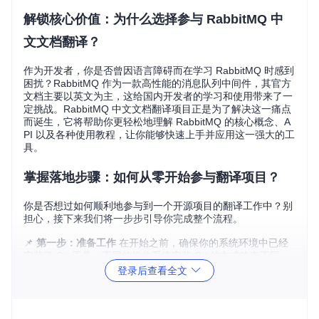
解锁核心价值：为什么选择参与 RabbitMQ 中
文文档翻译？
作为开发者，你是否曾因语言障碍而在学习 RabbitMQ 时感到
困扰？RabbitMQ 作为一款高性能的消息队列中间件，其官方
文档主要以英文为主，这给国内开发者的学习和使用带来了一
定挑战。RabbitMQ 中文文档翻译项目正是为了解决这一痛点
而诞生，它将帮助你更轻松地理解 RabbitMQ 的核心概念、A
PI 以及各种使用教程，让你能够快速上手并应用这一强大的工
具。
掌握落地步骤：如何从零开始参与翻译项目？
你是否想过如何顺利地参与到一个开源项目的翻译工作中？别
担心，接下来我们将一步步引导你完成整个流程。
📌
第一步：准备工作
在开始之前，确保你的系统环境中已经
安装了 Git 工具。不同的操作系统安装 Git 的方式略有不同，
例如在 Ubuntu 系统中可以通过
sudo apt-get install gi
登录后查看全文
t
命令进行安装，而在 Windows 系统中则可以从 Git 官网下
载安装程序。
📌
第二步：克隆项目代码
打开终端，执行以下命令将项目克