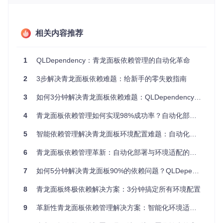
境变得一团糟。"
1.3 版本升级带来的蝴蝶效应
企业用户张先生的遭遇更为典型："公司服务器上的青龙面板
相关内容推荐
从2.10.8升级到2.12.3后，之前运行良好的37个定时任务有12
个直接报错。排查发现是依赖版本冲突，但逐个解决这些问题
花了我们两天时间。"
1
QLDependency：青龙面板依赖管理的自动化革命
2
3步解决青龙面板依赖难题：给新手的零失败指南
二、技术原理解析：QLDependency的工作机
制
3
如何3分钟解决青龙面板依赖难题：QLDependency的一键安装方案
4
青龙面板依赖管理如何实现98%成功率？自动化部署工具帮你3分钟搞定环境配置
2.1 三层架构设计
QLDependency采用创新的三层架构设计，确保依赖安装的稳
5
智能依赖管理解决青龙面板环境配置难题：自动化安装全解析
定性和兼容性：
6
青龙面板依赖管理革新：自动化部署与环境适配的突破方案
环境检测层
：通过20+项系统参数检测，包括操作系统类
型、内核版本、CPU架构、青龙面板版本等关键信息，为
7
如何5分钟解决青龙面板90%的依赖问题？QLDependency全依赖管理方案
后续安装提供精准依据。
8
青龙面板终极依赖解决方案：3分钟搞定所有环境配置
策略匹配层
：基于检测结果，从内置的15+套安装方案中
选择最优策略，确保与用户环境完美匹配。
9
革新性青龙面板依赖管理解决方案：智能化环境适配与高效部署实践