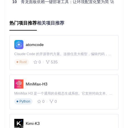
执行优化层
：采用多线程并发下载、断点续传和校验机
10
青龙面板依赖一键部署工具：让环境配置化繁为简 🚀
制，结合智能镜像源切换，最大化安装效率。
热门项目推荐
相关项目推荐
图1：QLDependency的三层架构示意图，展示了环境检测、
策略匹配和执行优化的协作流程
2.2 核心技术亮点
atomcode
自适应硬件识别
：能够区分x86、ARM64、ARMv7等不同
Claude Code 的开源替代方案。连接任意大模型，编辑代码，运行命令，自动验证 — 全自动执行。用 Rust 构建，极致性能。 ｜ An open-source alternative to Claude Code. Connect any LLM, edit code, run commands, and verify changes — autonomously. Built in Rust for speed. Get Started
架构，自动选择对应预编译包，避免源码编译带来的兼容性
问题。
0
535
Rust
智能镜像网络
：内置5个国内镜像源（阿里云、腾讯云、华
为云等），根据实时网络状况动态切换，将下载成功率提升
至98.7%。
MiniMax-H3
版本矩阵管理
：维护着针对青龙2.10.x至最新版本的专用依
MiniMax H3 是一个通用的全模态生成系统。它支持对由文本、图像、视频和音频组成的多模态上下文进行统一理解，并能生成分辨率高达 2K、时长可达 15 秒的带原生立体声音频的视频。得益于面向任务泛化的系统设计，H3 在预训练阶段就已具备广泛的多模态上下文理解与生成能力，能够出色地执行复杂的多模态指令。
赖清单，确保版本间的完美匹配。
0
0
Python
三、实战指南：3分钟完成依赖安装
3.1 环境准备
Kimi-K3