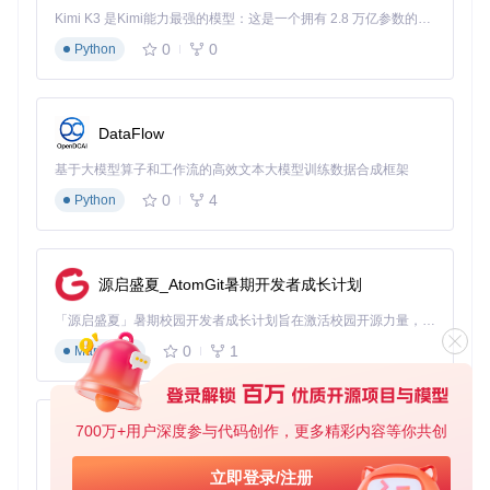
在开始安装前，请确保您的系统满足以下条件：
Kimi K3 是Kimi能力最强的模型：这是一个拥有 2.8 万亿参数的混合专家（MoE）模型，具备原生视觉理解能力，并支持 100 万 token 的上下文窗口。
0
0
Python
Docker已正确安装并运行
青龙面板容器状态正常（默认容器名称为"qinglong"）
至少1GB可用存储空间
网络连接通畅
DataFlow
3.2 标准安装步骤
基于大模型算子和工作流的高效文本大模型训练数据合成框架
获取项目代码
0
4
Python
git 
clone
cd
源启盛夏_AtomGit暑期开发者成长计划
执行安装脚本
「源启盛夏」暑期校园开发者成长计划旨在激活校园开源力量，通过积分激励、认证扶持、资源倾斜等形式，引导高校组织和开发者完成「入驻 — 建项目 — 做贡献 — 获认证 — 得资源」的完整闭环。无论你是想带领社团入驻平台的组织者，还是希望用代码贡献证明自己的开发者，都能在这里找到属于你的成长路径。
青龙2.10.2-2.11.x版本用户：
0
1
Markdown
青龙2.12+版本用户：
700万+用户深度参与代码创作，更多精彩内容等你共创
py-xiaozhi
基于Python的Xiaozhi AI，适用于想要完整Xiaozhi体验而无需拥有专用硬件的用户。
立即登录/注册