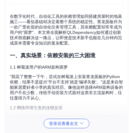
在数字化时代，自动化工具的依赖管理如同搭建房屋时的地基
施工——看似基础却决定着整个系统的稳定性。青龙面板作为
一款广受欢迎的自动化任务管理工具，其依赖配置却常常成为
用户的"噩梦"。本文将全面解析QLDependency如何通过创新
技术彻底解决这一痛点，让即便是技术新手也能在几分钟内完
成原本需要专业知识的复杂配置。
一、真实场景：依赖安装的三大困境
1.1 树莓派用户的ARM架构噩梦
"我花了整整一下午，尝试在树莓派上安装青龙面板的Python
依赖，结果不是提示'平台不支持'就是'编译失败'。"这是来自智
能家居爱好者小李的真实经历。像他这样选择ARM架构设备的
用户不在少数，传统手动安装方式面对这类非主流架构时，往
往显得力不从心。
1.2 网络环境引发的连锁反应
在北京某高校实验室工作的王老师分享道："我们校园网对境
外网站访问有限制，安装Node.js包时经常卡在99%。即便用
登录后查看全文
了代理，npm源的切换又带来了版本不兼容问题，最后整个环