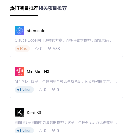
1994年 - Python 1.0：奠定基础支持 2000年 - Python 2.0：
热门项目推荐
相关项目推荐
扩展核心功能 2008年 - Python 3.0：实现跨版本架构 2015年
- Python 3.5：优化异步代码处理 2019年 - Python 3.8：支持
海象运算符等新特性
这一时间轴背后，是开发者对每个Python版本字节码特性的深
atomcode
入理解和针对性适配。
Claude Code 的开源替代方案。连接任意大模型，编辑代码，运行命令，自动验证 — 全自动执行。用 Rust 构建，极致性能。 ｜ An open-source alternative to Claude Code. Connect any LLM, edit code, run commands, and verify changes — autonomously. Built in Rust for speed. Get Started
5分钟上手挑战：从零开始的反编译之旅
0
533
Rust
想快速体验Python字节码反编译的魔力吗？来试试这个5分钟
挑战：
准备工作：确保你的系统已安装Python环境
MiniMax-H3
安装工具：
pip install uncompyle6
（Python 3.11+适
MiniMax H3 是一个通用的全模态生成系统。它支持对由文本、图像、视频和音频组成的多模态上下文进行统一理解，并能生成分辨率高达 2K、时长可达 15 秒的带原生立体声音频的视频。得益于面向任务泛化的系统设计，H3 在预训练阶段就已具备广泛的多模态上下文理解与生成能力，能够出色地执行复杂的多模态指令。
用）
创建测试文件：
echo "print('Hello, Python反编
0
0
Python
译')" > test.py
生成字节码：
python -m py_compile test.py
反编译操作：
uncompyle6 test.pyc
Kimi-K3
完成这5个步骤，你将看到字节码被完美还原为原始Python代
码。
Kimi K3 是Kimi能力最强的模型：这是一个拥有 2.8 万亿参数的混合专家（MoE）模型，具备原生视觉理解能力，并支持 100 万 token 的上下文窗口。
0
0
Python
侦探破案式解析：Python-uncompyle6的工作原理