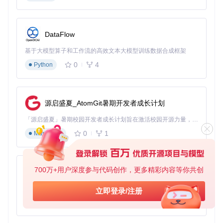
如果把Python字节码比作一桩复杂案件，那么python-uncomp
yle6就是一位经验丰富的侦探。它的工作流程就像破案过程：
DataFlow
案发现场勘查（加载字节码）：工具首先读取.pyc文件，
解析出其中的字节码序列。
基于大模型算子和工作流的高效文本大模型训练数据合成框架
线索收集（指令分析）：将字节码指令分解为可理解的操
0
4
Python
作，如LOAD_NAME、CALL_FUNCTION等。
证据拼接（构建AST）：AST抽象语法树（可理解为代码
的骨架结构）的构建是关键一步，工具将指令序列转换为
结构化的语法树。
源启盛夏_AtomGit暑期开发者成长计划
逻辑推理（语义分析）：通过分析语法树节点之间的关
系，还原代码的控制流和数据流。
「源启盛夏」暑期校园开发者成长计划旨在激活校园开源力量，通过积分激励、认证扶持、资源倾斜等形式，引导高校组织和开发者完成「入驻 — 建项目 — 做贡献 — 获认证 — 得资源」的完整闭环。无论你是想带领社团入驻平台的组织者，还是希望用代码贡献证明自己的开发者，都能在这里找到属于你的成长路径。
案情重现（源代码生成）：最后将语法树转换为人类可读
0
1
Markdown
的Python代码。
你会如何应用？实战场景思考
假设你遇到以下场景，会如何利用python-uncompyle6？
700万+用户深度参与代码创作，更多精彩内容等你共创
py-xiaozhi
场景A：收到一个没有源代码的Python应用，需要修改其中
基于Python的Xiaozhi AI，适用于想要完整Xiaozhi体验而无需拥有专用硬件的用户。
立即登录/注册
的一个功能
0
1
场景B：调试时遇到一个只提供.pyc文件的第三方库错误
Python
场景C：想学习某个闭源Python工具的实现思路