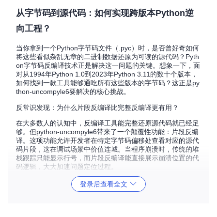
从字节码到源代码：如何实现跨版本Python逆
向工程？
当你拿到一个Python字节码文件（.pyc）时，是否曾好奇如何
将这些看似杂乱无章的二进制数据还原为可读的源代码？Pyth
on字节码反编译技术正是解决这一问题的关键。想象一下，面
对从1994年Python 1.0到2023年Python 3.11的数十个版本，
如何找到一款工具能够通吃所有这些版本的字节码？这正是py
thon-uncompyle6要解决的核心挑战。
反常识发现：为什么片段反编译比完整反编译更有用？
在大多数人的认知中，反编译工具能完整还原源代码就已经足
够。但python-uncompyle6带来了一个颠覆性功能：片段反编
译。这项功能允许开发者在特定字节码偏移处查看对应的源代
码片段，这在调试场景中价值连城。当程序崩溃时，传统的堆
栈跟踪只能显示行号，而片段反编译能直接展示崩溃位置的代
码逻辑，大大加速问题定位过程。
时间轴上的突破：24年Python版本支持之路
登录后查看全文
python-uncompyle6的版本支持范围堪称业界奇迹，让我们通
过时间轴回顾这一历程：