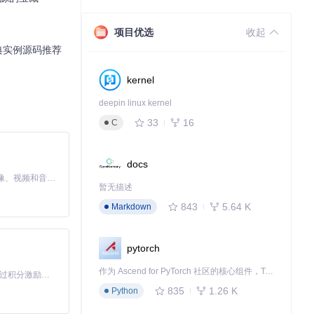
项目优选
收起
经典实例源码推荐
kernel
deepin linux kernel
33
16
C
docs
MiniMax H3 是一个通用的全模态生成系统。它支持对由文本、图像、视频和音频组成的多模态上下文进行统一理解，并能生成分辨率高达 2K、时长可达 15 秒的带原生立体声音频的视频。得益于面向任务泛化的系统设计，H3 在预训练阶段就已具备广泛的多模态上下文理解与生成能力，能够出色地执行复杂的多模态指令。
暂无描述
843
5.64 K
Markdown
pytorch
作为 Ascend for PyTorch 社区的核心组件，TorchNPU 是昇腾专为 PyTorch 打造的深度学习适配插件，使 PyTorch 框架能够直接调用昇腾 NPU，为开发者提供昇腾 AI 处理器的超强算力。
「源启盛夏」暑期校园开发者成长计划旨在激活校园开源力量，通过积分激励、认证扶持、资源倾斜等形式，引导高校组织和开发者完成「入驻 — 建项目 — 做贡献 — 获认证 — 得资源」的完整闭环。无论你是想带领社团入驻平台的组织者，还是希望用代码贡献证明自己的开发者，都能在这里找到属于你的成长路径。
835
1.26 K
Python