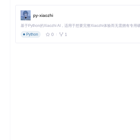
py-xiaozhi
0
1
Python