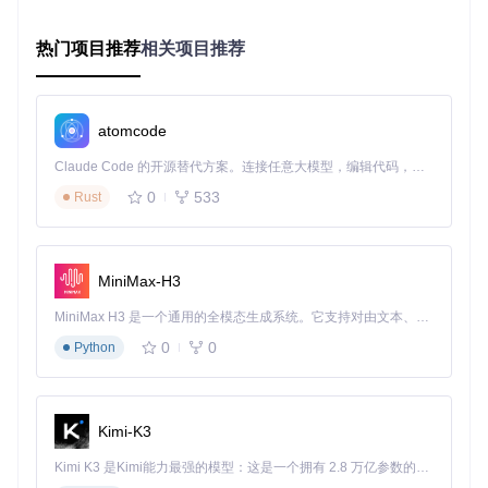
决策算法，实现了媲美高手玩家的操作精度，同时消除了重复
操作带来的疲劳感。
热门项目推荐
相关项目推荐
场景应用：应对多样化战斗挑战
BOSS攻坚战
：自动识别BOSS攻击前摇，精准执行闪避和
反击
连招挑战
：完美实现角色技能衔接，最大化输出伤害
atomcode
材料 farming
：高效清理重复刷怪区域，提高资源获取效率
极限挑战
：在高难度副本中保持稳定操作，提升通关成功率
Claude Code 的开源替代方案。连接任意大模型，编辑代码，运行命令，自动验证 — 全自动执行。用 Rust 构建，极致性能。 ｜ An open-source alternative to Claude Code. Connect any LLM, edit code, run commands, and verify changes — autonomously. Built in Rust for speed. Get Started
0
533
Rust
实现原理：计算机视觉与决策逻辑的协同
自动战斗系统的核心可以类比为一位经验丰富的游戏教练：
MiniMax-H3
视觉感知层
（相当于教练的眼睛）
MiniMax H3 是一个通用的全模态生成系统。它支持对由文本、图像、视频和音频组成的多模态上下文进行统一理解，并能生成分辨率高达 2K、时长可达 15 秒的带原生立体声音频的视频。得益于面向任务泛化的系统设计，H3 在预训练阶段就已具备广泛的多模态上下文理解与生成能力，能够出色地执行复杂的多模态指令。
0
0
Python
通过
assets/template/
目录下的图像模板进行场景识
别
实时分析游戏画面中的敌人位置、血量和技能状态
采用OCR技术识别UI元素和战斗提示信息
Kimi-K3
决策逻辑层
（相当于教练的大脑）
Kimi K3 是Kimi能力最强的模型：这是一个拥有 2.8 万亿参数的混合专家（MoE）模型，具备原生视觉理解能力，并支持 100 万 token 的上下文窗口。