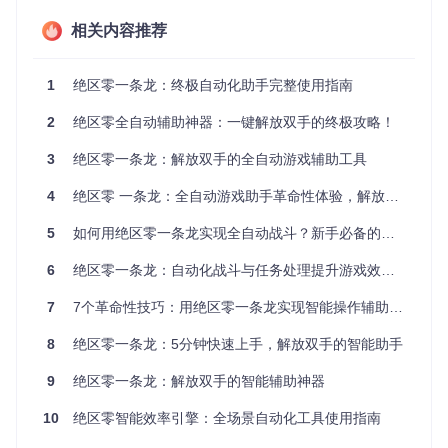
多账号管理玩家
：同时维护多个游戏账号，需要批量处
理能力
相关内容推荐
📊
功能需求矩阵
1
绝区零一条龙：终极自动化助手完整使用指南
玩家类
自动战斗
日常清理
空洞探索
手柄支持
2
绝区零全自动辅助神器：一键解放双手的终极攻略！
型
休闲玩
★★★★
★★★★
★★★☆
★★☆☆
3
绝区零一条龙：解放双手的全自动游戏辅助工具
家
☆
★
☆
☆
4
绝区零 一条龙：全自动游戏助手革命性体验，解放双手畅玩无忧
硬核玩
★★☆☆
★★★★
★★★★
★★★★
家
☆
★
★
★
5
如何用绝区零一条龙实现全自动战斗？新手必备的零门槛辅助工具指南 🎮
多开玩
★★★☆
★★★★
★★★☆
★☆☆☆
家
☆
★
☆
☆
6
绝区零一条龙：自动化战斗与任务处理提升游戏效率方案
7
7个革命性技巧：用绝区零一条龙实现智能操作辅助的游戏效率提升指南
[自动战斗系统]：精准操作与智能决策的完美结
合
8
绝区零一条龙：5分钟快速上手，解放双手的智能助手
9
绝区零一条龙：解放双手的智能辅助神器
功能价值：从操作疲劳中解放双手
在高强度战斗中，玩家需要保持高度专注以应对敌人的复杂攻
10
绝区零智能效率引擎：全场景自动化工具使用指南
击模式。绝区零一条龙的自动战斗系统通过先进的图像识别和