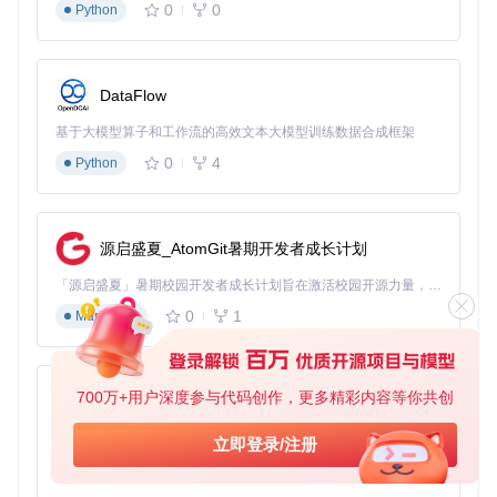
基于
src/zzz_od/auto_battle/
中的战斗策略算法
0
0
Python
动态调整攻击优先级和技能释放顺序
根据敌人行为模式预测下一步行动
执行层
（相当于教练的双手）
DataFlow
基于大模型算子和工作流的高效文本大模型训练数据合成框架
通过
config/key_sim/
配置文件映射输入设备
精准模拟键盘、鼠标或手柄操作
0
4
Python
毫秒级响应确保操作时机准确
[!WARNING]
技术限制说明
自动战斗功能依赖游戏画面的
清晰度和稳定性，建议将游戏分辨率设置为1920x1080，
源启盛夏_AtomGit暑期开发者成长计划
关闭动态模糊等特效以获得最佳识别效果。
「源启盛夏」暑期校园开发者成长计划旨在激活校园开源力量，通过积分激励、认证扶持、资源倾斜等形式，引导高校组织和开发者完成「入驻 — 建项目 — 做贡献 — 获认证 — 得资源」的完整闭环。无论你是想带领社团入驻平台的组织者，还是希望用代码贡献证明自己的开发者，都能在这里找到属于你的成长路径。
使用指南：三步开启自动战斗
0
1
Markdown
准备工作
：
确保游戏窗口处于前台且未被遮挡
配置
config/auto_battle/
目录下的战斗参数
700万+用户深度参与代码创作，更多精彩内容等你共创
py-xiaozhi
根据角色组合调整
target_state/
中的优先攻击设置
基于Python的Xiaozhi AI，适用于想要完整Xiaozhi体验而无需拥有专用硬件的用户。
立即登录/注册
核心步骤
：
0
1
Python
启动绝区零一条龙工具，进入"一条龙运行"标签页