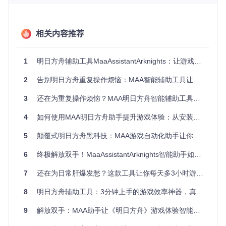
第二阶段：差量更新技术，省时省流看得见
传统升级像搬家时把所有东西都打包带走，而MAA的差量更新
相关内容推荐
则像只携带更换的衣物。通过智能比对新旧版本差异，只下载
变化的文件，更新包体积通常只有完整安装包的10%-30%。
以100MB的完整包为例，差量更新可能只需20MB，既节省流
1
明日方舟辅助工具MaaAssistantArknights：让游戏自动化助手为你打理罗德岛日常
量又缩短等待时间。
2
告别明日方舟重复操作烦恼：MAA智能辅助工具让游戏回归策略本质
第三阶段：多重安全保障，更新安心无忧
3
还在为重复操作烦恼？MAA明日方舟智能辅助工具让游戏体验升维
每个更新包都经过双重校验机制，确保文件完整无误。就像网
购商品的开箱验货，MAA会自动检查更新文件的"包装"是否完
4
如何使用MAA明日方舟助手提升游戏体验：从安装到精通的完整指南
好。同时，更新前会智能备份你的配置文件，即使出现异常也
能一键恢复，让你彻底告别"更新丢数据"的担忧。
5
颠覆式明日方舟黑科技：MAA游戏自动化助手让你彻底解放双手
6
终极解放双手！MaaAssistantArknights智能助手如何让明日方舟玩家告别重复操作
不同场景下的智能配置方案
7
还在为日常肝爆发愁？这款工具让你每天多3小时游戏自由
场景一：流量敏感型用户的WiFi专属更新
8
明日方舟辅助工具：3分钟上手的游戏效率神器，真的能让你告别重复操作吗？
目标
：避免移动网络下的意外流量消耗
操作
9
：打开MAA→点击右上角设置图标→选择"更新设置"→勾
解放双手：MAA助手让《明日方舟》游戏体验智能化升级
选"仅WiFi环境更新"→保存设置