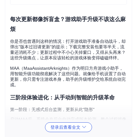
每次更新都像拆盲盒？游戏助手升级不该这么麻
烦
你是否也曾遇到这样的情况：打开游戏助手准备自动战斗，却
弹出"版本过旧请更新"的提示；下载完整安装包要等半天，流
量还消耗不少；更新过程中不小心关掉窗口，又得从头再来？
这些升级痛点，让原本应该轻松的游戏体验变得磕磕绊绊。
MAA（MaaAssistantArknights）作为明日方舟游戏小助手，
用智能升级功能彻底解决了这些问题。就像给手机设置了自动
更新，你只需专注游戏本身，助手的升级维护交给系统自动完
成。
三阶段体验进化：从手动到智能的升级革命
第一阶段：无感式后台监测，更新从此"隐形"
启动MAA后，系统会在后台自动完成版本检测。整个过程就像
家里的智能冰箱监测食材新鲜度，无需你干预就能知道什么时
登录后查看全文
候需要"补充"新版本。当有更新时，会通过桌面通知轻声提
醒，不会打断你正在进行的游戏操作。