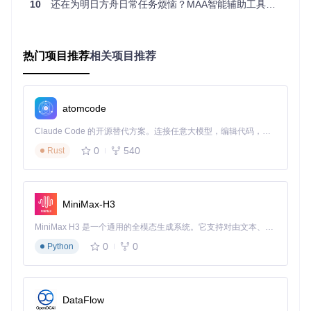
预期效果
：软件只会在连接WiFi时才进行更新下载，移动网络
10
还在为明日方舟日常任务烦恼？MAA智能辅助工具让你轻松体验自动化游戏新方式
下自动暂停。
场景二：初次使用的初始化设置
热门项目推荐
相关项目推荐
目标
：完成首次安装并启用智能更新
操作
：1. 克隆项目
git clone https://gitcode.com/Git
Hub_Trending/ma/MaaAssistantArknights
2. 按照项目文档完成基础配置
atomcode
3. 启动MAA，首次运行会自动弹出更新设置向导
预期效果
：完成初始化后，智能更新功能默认开启，后续升级
Claude Code 的开源替代方案。连接任意大模型，编辑代码，运行命令，自动验证 — 全自动执行。用 Rust 构建，极致性能。 ｜ An open-source alternative to Claude Code. Connect any LLM, edit code, run commands, and verify changes — autonomously. Built in Rust for speed. Get Started
无需重复配置。
0
540
Rust
场景三：低配置电脑的轻量更新模式
目标
：减少更新对系统资源的占用
操作
：进入"设置"→"高级选项"→"更新设置"→开启"低优先级
MiniMax-H3
更新"→设置"更新时段"为夜间
预期效果
：更新过程将在后台低资源占用模式下进行，或在设
MiniMax H3 是一个通用的全模态生成系统。它支持对由文本、图像、视频和音频组成的多模态上下文进行统一理解，并能生成分辨率高达 2K、时长可达 15 秒的带原生立体声音频的视频。得益于面向任务泛化的系统设计，H3 在预训练阶段就已具备广泛的多模态上下文理解与生成能力，能够出色地执行复杂的多模态指令。
定的空闲时段自动完成。
0
0
Python
常见场景问题速解指南
🛠️ 问题一：更新进度卡在99%不动
DataFlow
解决方案
：