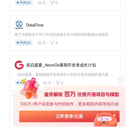
0
0
Python
功能描述
：整合测试结果数据，生成多维度质量报告，提供缺
陷趋势分析与风险预警。
技术实现原理
：基于SQLite+Redis的混合存储架构，通过ECh
DataFlow
arts实现数据可视化展示。
基于大模型算子和工作流的高效文本大模型训练数据合成框架
能力指标
：测试数据存储容量>1TB，报告生成速度<5秒，支
持10+维度数据钻取分析。
0
4
Python
核心模块
：
测试报告管理：
autotest/views_interfacereport.py
源启盛夏_AtomGit暑期开发者成长计划
数据统计分析：
autotest/views_index.py
「源启盛夏」暑期校园开发者成长计划旨在激活校园开源力量，通过积分激励、认证扶持、资源倾斜等形式，引导高校组织和开发者完成「入驻 — 建项目 — 做贡献 — 获认证 — 得资源」的完整闭环。无论你是想带领社团入驻平台的组织者，还是希望用代码贡献证明自己的开发者，都能在这里找到属于你的成长路径。
三、实施路径：三步构建自动化测试体系
0
1
Markdown
1. 环境准备
系统要求
：
700万+用户深度参与代码创作，更多精彩内容等你共创
py-xiaozhi
Python 3.6+：平台运行基础环境
基于Python的Xiaozhi AI，适用于想要完整Xiaozhi体验而无需拥有专用硬件的用户。
立即登录/注册
Django 2.1.3：Web应用开发框架
0
1
MySQL 5.7+：关系型数据存储
Python
Redis 3.2+：缓存与消息队列服务