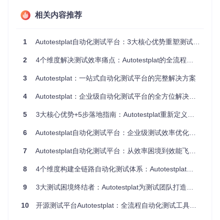
功能描述
：统一管理接口、WebUI、AppUI全类型测试用例，
相关内容推荐
支持用例版本控制与生命周期管理。
技术实现原理
：基于Django ORM构建的用例元数据管理系
1
Autotestplat自动化测试平台：3大核心优势重塑测试效率与质量保障体系
统，实现测试资产的结构化存储与检索。
能力指标
：单实例支持10万+用例管理，用例检索响应时间<1
2
4个维度解决测试效率痛点：Autotestplat的全流程自动化价值
00ms，并发编辑冲突率<0.1%。
3
Autotestplat：一站式自动化测试平台的完整解决方案
核心模块
：
4
Autotestplat：企业级自动化测试平台的全方位解决方案
接口测试管理：
autotest/views_interface.py
WebUI测试管理：
autotest/views_webtestcase.py
5
3大核心优势+5步落地指南：Autotestplat重新定义自动化测试
AppUI测试管理：
autotest/views_apptestcase.py
6
Autotestplat自动化测试平台：企业级测试效率优化完整方案
7
Autotestplat自动化测试平台：从效率困境到效能飞跃的全流程解决方案
2. 性能压力引擎
8
4个维度构建全链路自动化测试体系：Autotestplat的企业级测试效能提升方案
功能描述
：模拟多用户并发场景，生成实时性能指标报告，识
别系统瓶颈。
9
3大测试困境终结者：Autotestplat为测试团队打造全流程自动化解决方案
技术实现原理
：基于JMeter内核的分布式压力测试框架，通过
Celery实现任务调度与结果聚合。
10
开源测试平台Autotestplat：全流程自动化测试工具提升测试效率实践指南