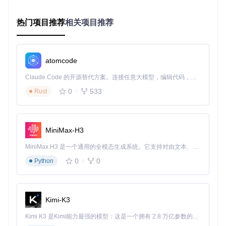
能力指标
：支持1000+并发用户模拟，性能数据采集间隔<1
秒，测试报告生成时间<30秒。
热门项目推荐
相关项目推荐
核心模块
：
JMeter脚本管理：
autotest/views_jmeter.py
性能监控分析：
autotest/views_performance.py
atomcode
3. 智能调度中心
Claude Code 的开源替代方案。连接任意大模型，编辑代码，运行命令，自动验证 — 全自动执行。用 Rust 构建，极致性能。 ｜ An open-source alternative to Claude Code. Connect any LLM, edit code, run commands, and verify changes — autonomously. Built in Rust for speed. Get Started
功能描述
：实现测试计划的自动执行与定时任务管理，支持复
杂测试场景编排。
0
533
Rust
技术实现原理
：基于Celery Beat的分布式任务调度系统，结合
Django信号机制实现事件驱动执行。
MiniMax-H3
能力指标
：任务调度精度±1秒，支持1000+定时任务并发执
行，任务失败自动重试率100%。
MiniMax H3 是一个通用的全模态生成系统。它支持对由文本、图像、视频和音频组成的多模态上下文进行统一理解，并能生成分辨率高达 2K、时长可达 15 秒的带原生立体声音频的视频。得益于面向任务泛化的系统设计，H3 在预训练阶段就已具备广泛的多模态上下文理解与生成能力，能够出色地执行复杂的多模态指令。
核心模块
：
0
0
Python
测试计划管理：
autotest/views_interfacetestplan.py
定时任务配置：
Autotestplat/celery.py
Kimi-K3
Kimi K3 是Kimi能力最强的模型：这是一个拥有 2.8 万亿参数的混合专家（MoE）模型，具备原生视觉理解能力，并支持 100 万 token 的上下文窗口。
4. 质量分析平台