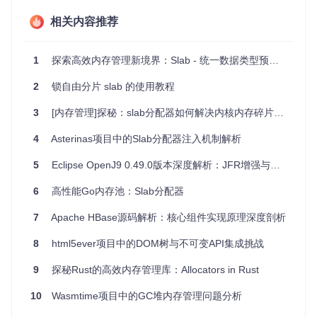
// 分配100个连续的offheap GameEvent实例
相关内容推荐
GameEvent
event
=
 eventAllocator.allocate(
100
);

// 移动到要读写的实例位置
1
探索高效内存管理新境界：Slab - 统一数据类型预分配存储库的宝藏
event.move(
1
);

2
锁自由分片 slab 的使用教程
// 设置和获取值，就像操作普通POJO一样
event.setId(
6
);

3
[内存管理]探秘：slab分配器如何解决内核内存碎片难题
assertEquals(
6
4
Asterinas项目中的Slab分配器注入机制解析
项目及技术应用场景
5
Eclipse OpenJ9 0.49.0版本深度解析：JFR增强与性能优化
Slab
特别适合于需要高性能数据处理、内存受限或实时计算的
6
高性能Go内存池：Slab分配器
场景，例如：
7
Apache HBase源码解析：核心组件实现原理深度剖析
大规模数据流处理：在数据密集型应用中，
Slab
可以减少
GC压力，提高整体性能。
8
html5ever项目中的DOM树与不可变API集成挑战
高并发低延迟系统：在线游戏服务器、高频交易系统等，
S
lab
的offheap特性能缩短响应时间。
9
探秘Rust的高效内存管理库：Allocators in Rust
数据库缓存：用作数据库的行级缓存，
Slab
可以提供更快
的读取速度。
10
Wasmtime项目中的GC堆内存管理问题分析