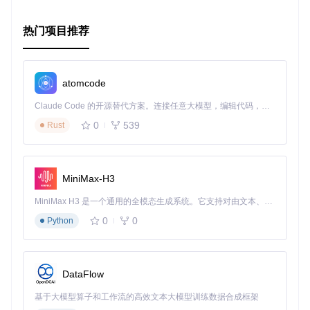
项目特点
热门项目推荐
内存对齐
：保证数据在内存中的对齐，提升硬件访问效
率。
Offheap存储
：避开JVM的堆内存管理，降低垃圾收集的
影响。
atomcode
如同POJO的API
：易于理解和使用，无需学习复杂的底层
数据结构。
Claude Code 的开源替代方案。连接任意大模型，编辑代码，运行命令，自动验证 — 全自动执行。用 Rust 构建，极致性能。 ｜ An open-source alternative to Claude Code. Connect any LLM, edit code, run commands, and verify changes — autonomously. Built in Rust for speed. Get Started
动态扩展性
：可以根据需要动态分配和释放内存，以适应
0
539
Rust
变化的数据量。
综上所述，无论你是追求性能极致的开发者，还是正在解决内
存管理问题的架构师，
Slab
都是值得尝试的工具。它不仅带来
了新的编程模式，还能显著提升你的应用性能。现在就加入
Sl
MiniMax-H3
ab
的世界，感受高效内存管理的魅力吧！
MiniMax H3 是一个通用的全模态生成系统。它支持对由文本、图像、视频和音频组成的多模态上下文进行统一理解，并能生成分辨率高达 2K、时长可达 15 秒的带原生立体声音频的视频。得益于面向任务泛化的系统设计，H3 在预训练阶段就已具备广泛的多模态上下文理解与生成能力，能够出色地执行复杂的多模态指令。
0
0
Python
DataFlow
基于大模型算子和工作流的高效文本大模型训练数据合成框架