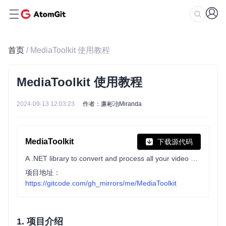
首页
/ MediaToolkit 使用教程
MediaToolkit 使用教程
2024-09-13 12:03:23
作者：廉彬冶Miranda
MediaToolkit
下载源代码
A .NET library to convert and process all your video & audio files.
项目地址：
https://gitcode.com/gh_mirrors/me/MediaToolkit
1. 项目介绍