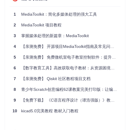
class
Program
{

1
MediaToolkit：简化多媒体处理的强大工具
static
void
Main
()
    {

2
MediaToolkit 项目教程
var
 inputFile = 
new
 MediaFile { Filename = 
@"C:\P
var
 outputFile = 
new
 MediaFile { Filename = 
@"C:\
3
掌握媒体处理的新篇章：MediaToolkit
using
 (
var
 engine = 
new
 Engine())

4
【亲测免费】 开源项目MediaToolkit指南及常见问题解决方案
        {

            engine.Convert(inputFile, outputFile);

5
【亲测免费】 免费微机室电子教室控制软件：提升教学效率的利器
        }

    }

6
【数字教育工具】高效获取电子教材：从资源困境到智能解决方案
7
【亲测免费】 Qiskit 社区教程项目文档
3. 应用案例和最佳实践
8
青少年Scratch创意编程62课教案完美打印版：让编程学习变得更简单
案例1：从视频中提取缩略图
9
【免费下载】 《C语言程序设计（谭浩强版）》教案与PPT资源：助你轻松掌握C语言
var
 inputFile = 
new
 MediaFile { Filename = 
@"C:\Path\To_V
10
kicad5.0完美教程 教材入门教程
var
 outputFile = 
new
 MediaFile { Filename = 
@"C:\Path\To_
using
 (
var
 engine = 
new
 Engine())

{
