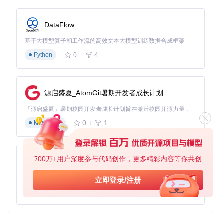
工具和框架结合使用，例如：
DataFlow
FFmpeg
: MediaToolkit 的核心依赖，提供了强大的多媒体
处理能力。
基于大模型算子和工作流的高效文本大模型训练数据合成框架
NReco.VideoConverter
: 另一个基于 .NET 的视频转换
0
4
Python
库，可以与 MediaToolkit 结合使用以扩展功能。
OpenCV
: 用于计算机视觉和图像处理的开源库，可以与 M
ediaToolkit 结合进行更复杂的视频处理任务。
通过这些工具的结合，开发者可以构建出功能更加强大的多媒
源启盛夏_AtomGit暑期开发者成长计划
体处理应用。
「源启盛夏」暑期校园开发者成长计划旨在激活校园开源力量，通过积分激励、认证扶持、资源倾斜等形式，引导高校组织和开发者完成「入驻 — 建项目 — 做贡献 — 获认证 — 得资源」的完整闭环。无论你是想带领社团入驻平台的组织者，还是希望用代码贡献证明自己的开发者，都能在这里找到属于你的成长路径。
0
1
Markdown
MediaToolkit
下载源代码
A .NET library to convert and process all your video & audio files.
700万+用户深度参与代码创作，更多精彩内容等你共创
py-xiaozhi
项目地址：
基于Python的Xiaozhi AI，适用于想要完整Xiaozhi体验而无需拥有专用硬件的用户。
https://gitcode.com/gh_mirrors/me/MediaToolkit
立即登录/注册
0
1
Python