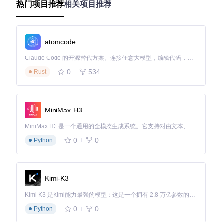
热门项目推荐
相关项目推荐
    engine.GetMetadata(inputFile);

var
 options = 
new
 ConversionOptions { Seek = TimeSpan
    engine.GetThumbnail(inputFile, outputFile, options);

atomcode
案例2：将 FLV 视频转换为 DVD 格式
Claude Code 的开源替代方案。连接任意大模型，编辑代码，运行命令，自动验证 — 全自动执行。用 Rust 构建，极致性能。 ｜ An open-source alternative to Claude Code. Connect any LLM, edit code, run commands, and verify changes — autonomously. Built in Rust for speed. Get Started
var
 inputFile = 
new
 MediaFile { Filename = 
@"C:\Path\To_V
0
534
Rust
var
 outputFile = 
new
 MediaFile { Filename = 
@"C:\Path\To_
var
 conversionOptions = 
new
 ConversionOptions

{

MiniMax-H3
    Target = Target.DVD,

    TargetStandard = TargetStandard.PAL

MiniMax H3 是一个通用的全模态生成系统。它支持对由文本、图像、视频和音频组成的多模态上下文进行统一理解，并能生成分辨率高达 2K、时长可达 15 秒的带原生立体声音频的视频。得益于面向任务泛化的系统设计，H3 在预训练阶段就已具备广泛的多模态上下文理解与生成能力，能够出色地执行复杂的多模态指令。
};

0
0
Python
using
 (
var
 engine = 
new
 Engine())

{

    engine.Convert(inputFile, outputFile, conversionOption
Kimi-K3
Kimi K3 是Kimi能力最强的模型：这是一个拥有 2.8 万亿参数的混合专家（MoE）模型，具备原生视觉理解能力，并支持 100 万 token 的上下文窗口。
4. 典型生态项目
0
0
Python
MediaToolkit 作为一个多媒体处理库，可以与其他多媒体处理