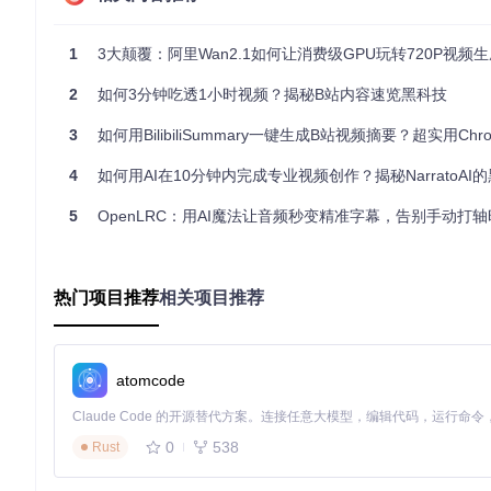
多模态内容生成
services/llm/
目录下多模型协同工作
跨平台适配系统
services/publisher/
模块内置平台规则
1
3大颠覆：阿里Wan2.1如何让消费级GPU玩转720P视频
核心价值量化分析：效率与质量的双重突破
2
如何3分钟吃透1小时视频？揭秘B站内容速览黑科技
通过实测对比，MoneyPrinterPlus在关键指标上展现显著优势：
3
如何用BilibiliSummary一键生成B站视频摘要？超实用Chrome插件完
时间成本优化
：单人单条视频制作周期从传统4小时缩短至
12
4
如何用AI在10分钟内完成专业视频创作？揭秘NarratoAI
内容质量保障
：AI生成字幕准确率达
98.7%
，语音合成自然度
批量创作能力
：支持同时生成10条差异化视频，内容独特性保
5
OpenLRC：用AI魔法让音频秒变精准字幕，告别手动打
系统采用分布式任务处理架构，在
tools/utils.py
中实现的资
典型应用场景：从个人创作到商业营销
热门项目推荐
相关项目推荐
自媒体内容生产
独立创作者通过
pages/01_auto_video.py
启动一键创作流程
atomcode
热点话题识别与脚本生成
素材库智能匹配
0
538
Rust
背景音乐自适应推荐
多版本视频同时输出