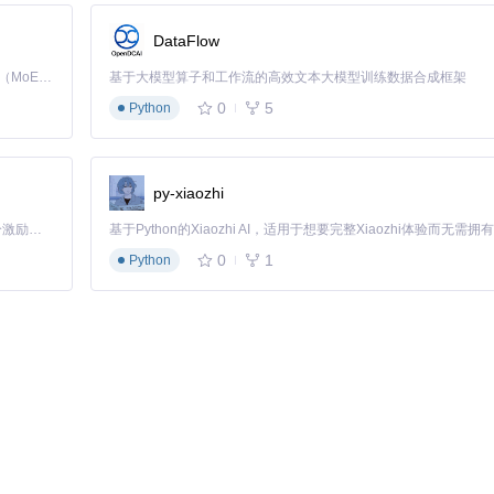
粉丝增长率提升
210%
。
DataFlow
Kimi K3 是Kimi能力最强的模型：这是一个拥有 2.8 万亿参数的混合专家（MoE）模型，具备原生视觉理解能力，并支持 100 万 token 的上下文窗口。
基于大模型算子和工作流的高效文本大模型训练数据合成框架
0
5
Python
py-xiaozhi
「源启盛夏」暑期校园开发者成长计划旨在激活校园开源力量，通过积分激励、认证扶持、资源倾斜等形式，引导高校组织和开发者完成「入驻 — 建项目 — 做贡献 — 获认证 — 得资源」的完整闭环。无论你是想带领社团入驻平台的组织者，还是希望用代码贡献证明自己的开发者，都能在这里找到属于你的成长路径。
升
35%
。
0
1
Python
irrors/mo/MoneyPrinterPlus
凭证