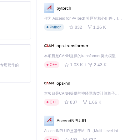
pytorch
作为 Ascend for PyTorch 社区的核心组件，TorchNPU 是昇腾专为 PyTorch 打造的深度学习适配插件，使 PyTorch 框架能够直接调用昇腾 NPU，为开发者提供昇腾 AI 处理器的超强算力。
832
1.26 K
Python
ops-transformer
本项目是CANN提供的transformer类大模型算子库，实现网络在NPU上加速计算。
1.03 K
2.43 K
C++
基于Python的Xiaozhi AI，适用于想要完整Xiaozhi体验而无需拥有专用硬件的用户。
ops-nn
本项目是CANN提供的神经网络类计算算子库，实现网络在NPU上加速计算。
837
1.66 K
C++
AscendNPU-IR
AscendNPU-IR是基于MLIR（Multi-Level Intermediate Representation）构建的，面向昇腾亲和算子编译时使用的中间表示，提供昇腾完备表达能力，通过编译优化提升昇腾AI处理器计算效率，支持通过生态框架使能昇腾AI处理器与深度调优
497
337
C++