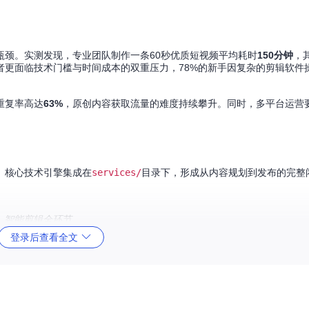
瓶颈。实测发现，专业团队制作一条60秒优质短视频平均耗时
150分钟
，
作者更面临技术门槛与时间成本的双重压力，78%的新手因复杂的剪辑软件
重复率高达
63%
，原创内容获取流量的难度持续攀升。同时，多平台运营
能化。核心技术引擎集成在
services/
目录下，形成从内容规划到发布的完整
、智能剪辑全环节
登录后查看全文
应用价值体现
现多轨道自动合成
将视频剪辑时间从90分钟压缩至
3分钟