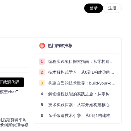
登录
注册
热门内容推荐
1
编程实践项目探索指南：从零构建技术能力体系
2
技术解构式学习：从0到1构建你的编程知识体系
下载源代码
3
构建自己的技术世界：build-your-own-x项目的实践探索指南
AI一键批量生成各类短视频,自动批量混剪短视频,自动把视频发布到抖音,快手,小红书,视频号上,赚钱从来没有这么容易过! 支持本地语音模型chatTTS,fasterwhisper,GPTSoVITS,支持云语音：Azure,阿里云,腾讯云。支持Stable diffusion,comfyUI直接AI生图。Generate short videos with one click using AI LLM,print money together! support:chatTTS,faster-whisper,GPTSoVITS,Azure,tencent Cloud,Ali Cloud.
4
解锁编程技能的实践之旅：从零构建你的技术世界
5
技术实践探索：从零开始构建核心系统的实践指南
6
亲手锻造技术引擎：从0到1构建核心系统的实践指南
到后期剪辑平均
技术创新实现短视