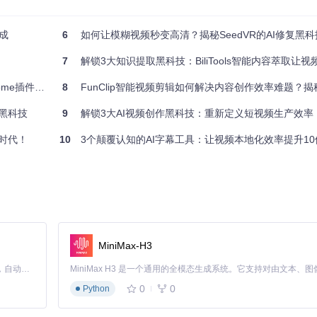
实现文本-语音-视觉内容的一体化创作
库
一键完成4大平台格式转换，适配效率提升
80%
生成
6
如何让模糊视频秒变高清？揭秘SeedVR的AI修复黑科
7
解锁3大知识提取黑科技：BiliTools智能内容萃取让视频学习
整指南 🚀
8
FunClip智能视频剪辑如何解决内容创作效率难题？揭秘AI驱动的
分钟
，效率提升
95%
的黑科技
9
解锁3大AI视频创作黑科技：重新定义短视频生产效率
评分超越行业平均水平12个百分点
持在
85%
以上
轴时代！
10
3个颠覆认知的AI字幕工具：让视频本地化效率提升1
源调度算法，可动态分配CPU与GPU资源，确保批量处理时的效率稳定。
，系统自动完成：
MiniMax-H3
Claude Code 的开源替代方案。连接任意大模型，编辑代码，运行命令，自动验证 — 全自动执行。用 Rust 构建，极致性能。 ｜ An open-source alternative to Claude Code. Connect any LLM, edit code, run commands, and verify changes — autonomously. Built in Rust for speed. Get Started
0
0
Python