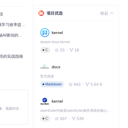
项目优选
收起
技
效率提升300%
kernel
自动化剪辑革新
deepin linux kernel
33
16
C
0倍的实战指南
docs
暂无描述
843
5.64 K
Markdown
kernel
MiniMax H3 是一个通用的全模态生成系统。它支持对由文本、图像、视频和音频组成的多模态上下文进行统一理解，并能生成分辨率高达 2K、时长可达 15 秒的带原生立体声音频的视频。得益于面向任务泛化的系统设计，H3 在预训练阶段就已具备广泛的多模态上下文理解与生成能力，能够出色地执行复杂的多模态指令。
openEuler内核是openEuler操作系统的核心，既是系统性能与稳定性的基石，也是连接处理器、设备与服务的桥梁。
507
539
C