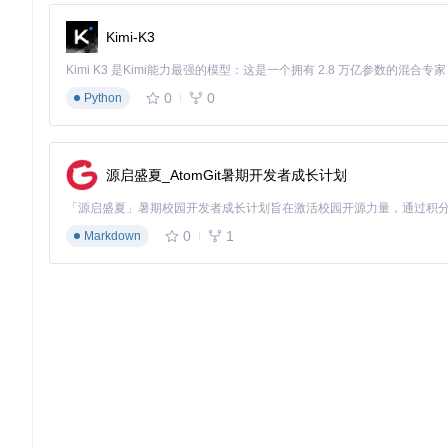
某科技博主实测显示，使用工具后周更新量从3条提升至15条，
Kimi-K3
企业营销团队
品牌方利用
config/config.py
配置行业模板库，实现：
0
0
Python
产品卖点自动提炼
营销文案智能生成
多平台素材批量产出
源启盛夏_AtomGit暑期开发者成长计划
发布效果数据分析
快消品牌案例显示，营销视频制作成本降低
67%
，投放转化率提
0
1
Markdown
实操指南：从零开始的AI创作流程
环境部署步骤
克隆项目仓库：
git clone https://gitcode.com/gh_m
运行系统配置：
Windows用户执行
setup.bat
Linux用户执行
setup.sh
配置API密钥：编辑
config/config.py
文件，填入相关服务
基础创作流程
启动主程序：
python main.py