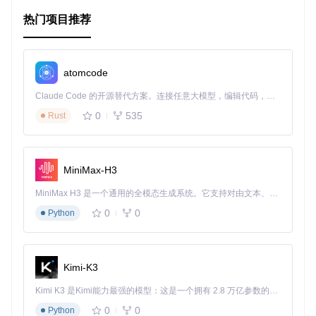
多样式支持
：提供五种不同的图标样式，满足多样化的设
热门项目推荐
计需求。
响应式
：基于矢量图形，图标在任何尺寸下都保持清晰。
易于集成
：支持JS、CSS和HTML直接引用，也适用于各
种常见的前端框架。
atomcode
可定制性强
：通过Sass变量可以调整图标的字体路径、大
Claude Code 的开源替代方案。连接任意大模型，编辑代码，运行命令，自动验证 — 全自动执行。用 Rust 构建，极致性能。 ｜ An open-source alternative to Claude Code. Connect any LLM, edit code, run commands, and verify changes — autonomously. Built in Rust for speed. Get Started
小和显示方式。
0
535
Rust
要开始使用Material Icons，只需按照项目文档中的安装和使
用指南进行操作，即可轻松将这些现代化图标融入你的项目。
不妨立即尝试，让你的设计更具质感和专业度！
MiniMax-H3
MiniMax H3 是一个通用的全模态生成系统。它支持对由文本、图像、视频和音频组成的多模态上下文进行统一理解，并能生成分辨率高达 2K、时长可达 15 秒的带原生立体声音频的视频。得益于面向任务泛化的系统设计，H3 在预训练阶段就已具备广泛的多模态上下文理解与生成能力，能够出色地执行复杂的多模态指令。
0
0
Python
Kimi-K3
Kimi K3 是Kimi能力最强的模型：这是一个拥有 2.8 万亿参数的混合专家（MoE）模型，具备原生视觉理解能力，并支持 100 万 token 的上下文窗口。
0
0
Python