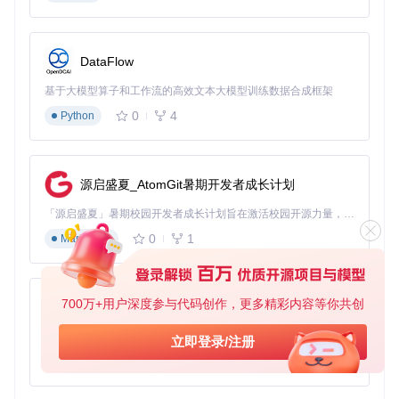
DataFlow
基于大模型算子和工作流的高效文本大模型训练数据合成框架
0
4
Python
源启盛夏_AtomGit暑期开发者成长计划
「源启盛夏」暑期校园开发者成长计划旨在激活校园开源力量，通过积分激励、认证扶持、资源倾斜等形式，引导高校组织和开发者完成「入驻 — 建项目 — 做贡献 — 获认证 — 得资源」的完整闭环。无论你是想带领社团入驻平台的组织者，还是希望用代码贡献证明自己的开发者，都能在这里找到属于你的成长路径。
0
1
Markdown
700万+用户深度参与代码创作，更多精彩内容等你共创
py-xiaozhi
基于Python的Xiaozhi AI，适用于想要完整Xiaozhi体验而无需拥有专用硬件的用户。
立即登录/注册
0
1
Python