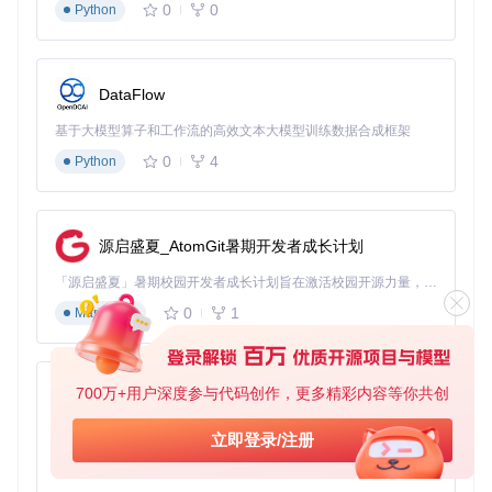
0
0
关键操作卡片
Python
克隆系统文件
DataFlow
git 
clone
基于大模型算子和工作流的高效文本大模型训练数据合成框架
→ 作用：从代码仓库复制最新系统文件到本地
0
4
Python
SD卡文件结构
SD卡根目录

源启盛夏_AtomGit暑期开发者成长计划
├─atmosphere/        # 系统核心文件

│  ├─config/         # 配置文件

「源启盛夏」暑期校园开发者成长计划旨在激活校园开源力量，通过积分激励、认证扶持、资源倾斜等形式，引导高校组织和开发者完成「入驻 — 建项目 — 做贡献 — 获认证 — 得资源」的完整闭环。无论你是想带领社团入驻平台的组织者，还是希望用代码贡献证明自己的开发者，都能在这里找到属于你的成长路径。
│  └─stratosphere/   # 功能模块

0
1
Markdown
├─exosphere/         # 引导程序

700万+用户深度参与代码创作，更多精彩内容等你共创
py-xiaozhi
大气层系统启动界面，显示品牌标识与加载状态
基于Python的Xiaozhi AI，适用于想要完整Xiaozhi体验而无需拥有专用硬件的用户。
立即登录/注册
场景化应用案例
0
1
Python