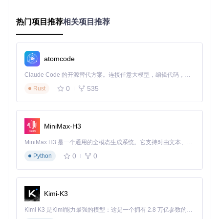
实施流程：可视化操作路径
热门项目推荐
相关项目推荐
系统部署决策树
开始

│

atomcode
├─检查设备兼容性 → 支持RCM漏洞？

│  ├─是 → 继续

Claude Code 的开源替代方案。连接任意大模型，编辑代码，运行命令，自动验证 — 全自动执行。用 Rust 构建，极致性能。 ｜ An open-source alternative to Claude Code. Connect any LLM, edit code, run commands, and verify changes — autonomously. Built in Rust for speed. Get Started
│  └─否 → 终止（设备不支持）

│

0
535
Rust
├─准备工作

│  ├─格式化SD卡（FAT32）

│  ├─下载系统文件

│  └─准备注入工具

MiniMax-H3
│

├─文件布置

MiniMax H3 是一个通用的全模态生成系统。它支持对由文本、图像、视频和音频组成的多模态上下文进行统一理解，并能生成分辨率高达 2K、时长可达 15 秒的带原生立体声音频的视频。得益于面向任务泛化的系统设计，H3 在预训练阶段就已具备广泛的多模态上下文理解与生成能力，能够出色地执行复杂的多模态指令。
│  ├─复制exosphere/文件到SD卡根目录

0
0
Python
│  ├─复制stratosphere/目录到SD卡

│  └─复制config_templates/到/atmosphere/config/

│

└─启动系统

   ├─进入RCM模式

Kimi-K3
   ├─注入hekate.bin

Kimi K3 是Kimi能力最强的模型：这是一个拥有 2.8 万亿参数的混合专家（MoE）模型，具备原生视觉理解能力，并支持 100 万 token 的上下文窗口。