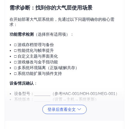
需求诊断：找到你的大气层使用场景
在开始部署大气层系统前，先通过以下问题明确你的核心需
求：
功能需求检测
（选择所有适用项）：
□ 游戏存档管理与备份
□ 性能优化与帧率提升
□ 自定义主题与界面美化
□ 游戏修改与金手指功能
□ 多系统环境隔离（正版/破解共存）
□ 系统功能扩展与插件支持
设备情况确认
：
设备型号：_______（参考HAC-001/HDH-001/HEG-001）
系统版本：_______（设置→主机→系统更新）
SD卡容量：_______（建议64GB以上Class10级别）
登录后查看全文
💡 专家提示：若你主要需求是存档管理+轻度性能优化，基础
模块即可满足；追求极致性能或多系统隔离则需要完整安装
包。