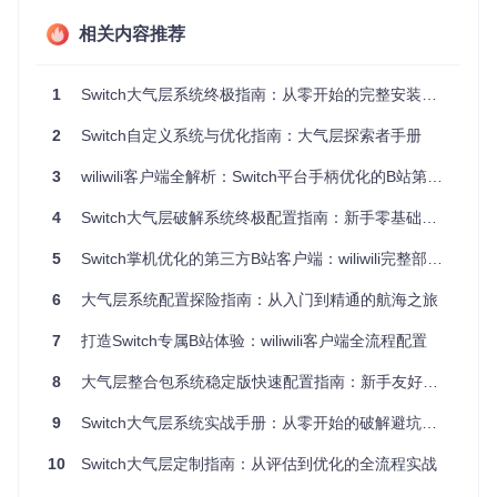
方案选择矩阵：定制你的系统组合
相关内容推荐
根据不同使用场景，选择最适合的模块组合：
1
Switch大气层系统终极指南：从零开始的完整安装教程
场景类
推荐插
资源
难度等
核心模块
2
Switch自定义系统与优化指南：大气层探索者手册
型
件
消耗
级
新手体
★☆☆
exosphere+strat
3
wiliwili客户端全解析：Switch平台手柄优化的B站第三方应用部署指南
低
-
验
osphere
☆☆
4
Switch大气层破解系统终极配置指南：新手零基础到精通全流程
性能优
超频配
★★☆
基础模块+sys-cl
中
化
置文件
☆☆
k
5
Switch掌机优化的第三方B站客户端：wiliwili完整部署与进阶指南
游戏增
金手指
★★★
基础模块+dmnt
中
强
数据库
☆☆
6
大气层系统配置探险指南：从入门到精通的航海之旅
多系统
分区管
★★★
完整模块+emu
高
7
打造Switch专属B站体验：wiliwili客户端全流程配置
隔离
理工具
★☆
mmc
深度定
8
大气层整合包系统稳定版快速配置指南：新手友好的避坑实战手册
完整模块+主题
自定义U
★★★
高
制
引擎
I资源
★★
9
Switch大气层系统实战手册：从零开始的破解避坑指南
🔍 检查点：确认SD卡格式为FAT32（64GB以上使用GUIFor
10
Switch大气层定制指南：从评估到优化的全流程实战
mat工具，分配单元大小32KB）