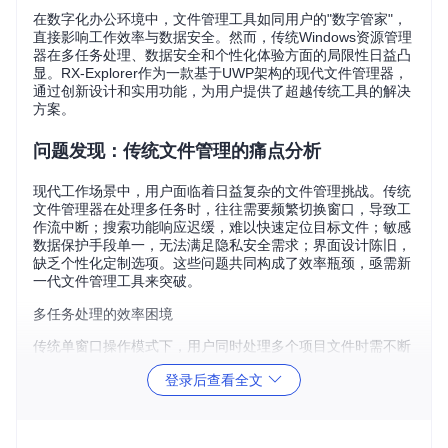
在数字化办公环境中，文件管理工具如同用户的"数字管家"，
直接影响工作效率与数据安全。然而，传统Windows资源管理
器在多任务处理、数据安全和个性化体验方面的局限性日益凸
显。RX-Explorer作为一款基于UWP架构的现代文件管理器，
通过创新设计和实用功能，为用户提供了超越传统工具的解决
方案。
问题发现：传统文件管理的痛点分析
现代工作场景中，用户面临着日益复杂的文件管理挑战。传统
文件管理器在处理多任务时，往往需要频繁切换窗口，导致工
作流中断；搜索功能响应迟缓，难以快速定位目标文件；敏感
数据保护手段单一，无法满足隐私安全需求；界面设计陈旧，
缺乏个性化定制选项。这些问题共同构成了效率瓶颈，亟需新
一代文件管理工具来突破。
多任务处理的效率困境
传统单窗口操作模式下，用户同时处理多个项目文件时需不断
切换窗口，上下文频繁中断。根据微软用户体验研究，窗口切
登录后查看全文
换平均消耗2-3秒，频繁切换会导致工作效率下降35%以上。
设计师王工的日常工作就是典型案例：他需要同时管理素材
库、设计稿和输出文件三个目录，每天因窗口切换浪费近1小
时，严重影响创作连续性。