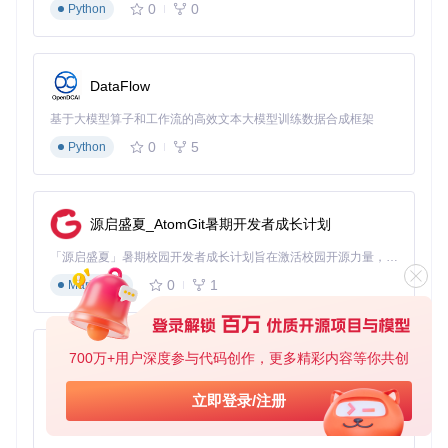
透明加密过程，用户无需手动加密解密文件
0
0
Python
支持加密区域大小动态调整，节省存储空间
提供文件访问审计日志，记录所有操作历史
DataFlow
价值呈现：效率与安全的双重提升
基于大模型算子和工作流的高效文本大模型训练数据合成框架
RX-Explorer通过创新功能设计，为不同用户群体带来实质性
0
5
价值提升。从创意工作者到企业管理者，都能找到适合自己的
Python
效率提升方案。
创意行业的工作流优化
源启盛夏_AtomGit暑期开发者成长计划
平面设计师张工使用RX-Explorer后，工作效率显著提升：
「源启盛夏」暑期校园开发者成长计划旨在激活校园开源力量，通过积分激励、认证扶持、资源倾斜等形式，引导高校组织和开发者完成「入驻 — 建项目 — 做贡献 — 获认证 — 得资源」的完整闭环。无论你是想带领社团入驻平台的组织者，还是希望用代码贡献证明自己的开发者，都能在这里找到属于你的成长路径。
通过固定标签页功能，将素材库、设计稿和输出目录永久
0
1
保存，随时访问
Markdown
利用内置图片预览工具，无需打开专业软件即可快速筛选
素材
使用安全区域存储客户源文件，避免设计稿意外泄露
700万+用户深度参与代码创作，更多精彩内容等你共创
py-xiaozhi
据用户反馈，这些功能组合使张工的日常文件处理时间减少4
基于Python的Xiaozhi AI，适用于想要完整Xiaozhi体验而无需拥有专用硬件的用户。
0%，创意构思时间增加25%。
立即登录/注册
0
1
Python
企业环境的数据安全增强