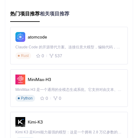
特别适合文件迁移和比对场景。
热门项目推荐
相关项目推荐
图2：垂直分割视图允许用户在同一窗口中同时浏览两个目
录，简化文件对比和迁移操作
atomcode
开发团队针对标签页功能进行了特别优化：
Claude Code 的开源替代方案。连接任意大模型，编辑代码，运行命令，自动验证 — 全自动执行。用 Rust 构建，极致性能。 ｜ An open-source alternative to Claude Code. Connect any LLM, edit code, run commands, and verify changes — autonomously. Built in Rust for speed. Get Started
支持标签页固定和重命名，方便用户快速访问常用目录
实现标签页分组功能，可将相关项目文件组织在一起
0
537
Rust
提供标签页快照功能，保存当前工作状态以便后续恢复
智能安全防护体系
安全区域功能是RX-Explorer的核心创新点，采用AES-256加
MiniMax-H3
密算法对敏感文件进行保护。用户可通过Windows Hello生物
识别或密码快速访问加密区域，确保数据安全与便捷性的平
MiniMax H3 是一个通用的全模态生成系统。它支持对由文本、图像、视频和音频组成的多模态上下文进行统一理解，并能生成分辨率高达 2K、时长可达 15 秒的带原生立体声音频的视频。得益于面向任务泛化的系统设计，H3 在预训练阶段就已具备广泛的多模态上下文理解与生成能力，能够出色地执行复杂的多模态指令。
衡。
0
0
Python
图3：安全区域提供直观的文件加密管理界面，支持拖拽添加
和一键导出操作
Kimi-K3
安全区域的独特优势在于：
Kimi K3 是Kimi能力最强的模型：这是一个拥有 2.8 万亿参数的混合专家（MoE）模型，具备原生视觉理解能力，并支持 100 万 token 的上下文窗口。