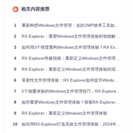
相关内容推荐
图1：RX-Explorer的多标签页界面允许用户在单一窗口中并行
管理多个目录，大幅减少窗口切换操作
1
重新构想Windows文件管理：这款UWP效率工具如何提升你的工作流
数据安全的防护缺口
2
RX-Explorer：重塑Windows文件管理体验的智能解决方案
随着远程办公普及，敏感文件的保护需求日益增长。传统文件
管理器依赖系统级权限控制，缺乏针对个人文件的加密保护机
3
如何用3个维度重构Windows文件管理体验？RX-Explorer开源工具做到了
制。某互联网公司财务小李曾因电脑维修导致财务报表泄露，
传统工具无法提供文件级加密保护，造成严重数据安全事件。
4
RX-Explorer终极指南：重新定义Windows文件管理体验
解决方案：RX-Explorer的创新功能架构
5
RX-Explorer：重新定义Windows文件管理体验的现代解决方案
6
革新性文件管理体验：RX Explorer如何提升Windows文件操作效率
RX-Explorer基于UWP技术架构，构建了一套完整的现代文件
管理解决方案。通过多标签页管理、智能搜索引擎、安全区域
7
5个颠覆体验的Windows文件管理技巧：RX-Explorer实战指南
加密和个性化界面定制四大核心功能，全面解决传统文件管理
工具的痛点问题。
8
如何重塑Windows文件管理体验？探索RX-Explorer的创新实践
多维度工作区管理
9
RX-Explorer：重新定义Windows文件管理体验
RX-Explorer引入浏览器式标签页设计，每个标签页对应独立
的文件系统视图，支持跨标签页文件拖拽操作。同时提供垂直
10
如何用RX-Explorer打造高效文件管理体验：2024年最值得尝试的UWP文件管理器
分割视图功能，可在单一窗口内对比查看两个不同目录内容，