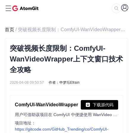
首页
/ 突破视频长度限制：ComfyUI-WanVideoWrapper上下文窗口技术全攻略
突破视频长度限制：ComfyUI-
WanVideoWrapper上下文窗口技术
全攻略
2026-04-08 09:50:57
作者：申梦珏Efrain
ComfyUI-WanVideoWrapper
下载源代码
用户可借助该项目在 ComfyUI 中便捷使用 WanVideo 及相关模型进行视频生成等操作。它提供封装节点，支持多种额外模型，优化内存使用，便于快速测试新模型和功能。
项目地址：
https://gitcode.com/GitHub_Trending/co/ComfyUI-