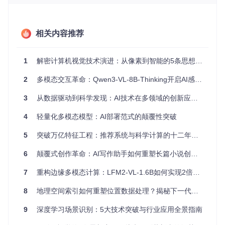
的基本范式？
1.2 多维度特征提取的认知鸿沟：从数据到决策的转化难题
相关内容推荐
工业数据的多模态特性（温度、振动、压力等）要求分析系统
具备跨维度关联能力。传统单变量阈值检测方法漏报率高达3
2%，而复杂的多变量分析又因计算复杂度无法实时运行。这
1
解密计算机视觉技术演进：从像素到智能的5条思想图谱
种"精度-效率"悖论，成为制约智能数据分析在工业场景落地的
关键障碍。
2
多模态交互革命：Qwen3-VL-8B-Thinking开启AI感知新纪元
二、创新解决方案：时间序列语言化的智能分析
3
从数据驱动到科学发现：AI技术在多领域的创新应用与突破
框架
4
轻量化多模态模型：AI部署范式的颠覆性突破
2.1 多模态数据的结构化编码：MSQ分词技术原理
5
突破万亿特征工程：推荐系统与科学计算的十二年技术演进
突破传统数据分析瓶颈的核心在于将非结构化的传感器数据流
6
颠覆式创作革命：AI写作助手如何重塑长篇小说创作流程
转化为可计算的结构化语言。创新的MSQ（Multimodal Segm
ented Quantization）分词技术通过三级处理实现数据的精准
7
重构边缘多模态计算：LFM2-VL-1.6B如何实现2倍推理加速的技术突破
编码：
8
模态融合子token
地理空间索引如何重塑位置数据处理？揭秘下一代空间分析技术
：整合不同传感器类型的特征，建立跨维
度关联
9
深度学习场景识别：5大技术突破与行业应用全景指南
时间粒度子token
：捕捉短期瞬态变化与长期趋势特征
注意力动态加权
：根据数据重要性自适应分配计算资源