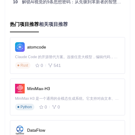
10
解锁AI视觉的9条思想密码：从先驱到革新者的智慧传承
这种多层次编码结构使原本杂乱的工业数据具备了语义特征，
为后续的智能分析奠定基础。Tokenizer编码器与解码器形成
的闭环验证机制，确保在压缩数据维度的同时保留97.4%的关
键信息。
热门项目推荐
相关项目推荐
⚡ 反常识发现：研究表明，适度的数据压缩（保留70-80%信
atomcode
息）反而能提高异常检测准确率，因为这相当于自动过滤了环
境噪声干扰。这与传统"保留所有数据"的认知形成鲜明对比。
Claude Code 的开源替代方案。连接任意大模型，编辑代码，运行命令，自动验证 — 全自动执行。用 Rust 构建，极致性能。 ｜ An open-source alternative to Claude Code. Connect any LLM, edit code, run commands, and verify changes — autonomously. Built in Rust for speed. Get Started
0
541
Rust
2.2 工业时序Transformer：如何平衡实时性与分析深度？
针对工业数据的时序特性，专门设计的工业时序Transformer
架构通过三项关键创新实现突破：
MiniMax-H3
模态注意力机制
：自动识别关键传感器数据，降低非关键维
MiniMax H3 是一个通用的全模态生成系统。它支持对由文本、图像、视频和音频组成的多模态上下文进行统一理解，并能生成分辨率高达 2K、时长可达 15 秒的带原生立体声音频的视频。得益于面向任务泛化的系统设计，H3 在预训练阶段就已具备广泛的多模态上下文理解与生成能力，能够出色地执行复杂的多模态指令。
度计算负载
增量推理引擎
：仅处理变化显著的数据片段，计算效率提升
0
0
Python
3倍
边缘-云端协同
：简单特征在边缘设备处理，复杂分析在云
端进行
DataFlow