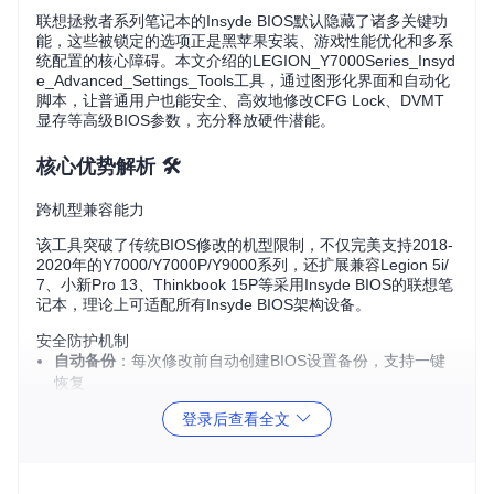
联想拯救者系列笔记本的Insyde BIOS默认隐藏了诸多关键功
能，这些被锁定的选项正是黑苹果安装、游戏性能优化和多系
统配置的核心障碍。本文介绍的LEGION_Y7000Series_Insyd
e_Advanced_Settings_Tools工具，通过图形化界面和自动化
脚本，让普通用户也能安全、高效地修改CFG Lock、DVMT
显存等高级BIOS参数，充分释放硬件潜能。
核心优势解析 🛠️
跨机型兼容能力
该工具突破了传统BIOS修改的机型限制，不仅完美支持2018-
2020年的Y7000/Y7000P/Y9000系列，还扩展兼容Legion 5i/
7、小新Pro 13、Thinkbook 15P等采用Insyde BIOS的联想笔
记本，理论上可适配所有Insyde BIOS架构设备。
安全防护机制
自动备份
：每次修改前自动创建BIOS设置备份，支持一键
恢复
状态检测
：内置参数状态验证，避免重复操作和无效修改
登录后查看全文
操作日志
：完整记录所有修改过程，便于问题排查
功能对比表
功能特
传统BIOS修改
本工具实现
性