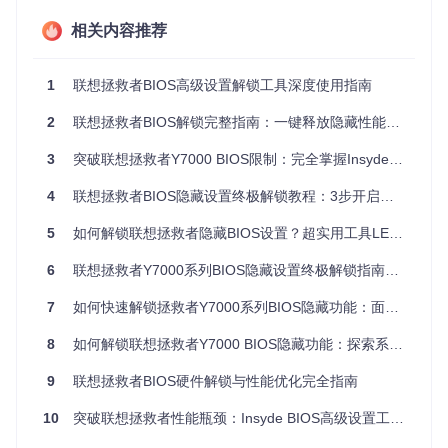
操作难
相关内容推荐
需命令行基础
图形化菜单
度
耗时
30分钟+
5分钟内
1
联想拯救者BIOS高级设置解锁工具深度使用指南
风险系
高（需手动输入命
低（内置校验机制）
数
令）
2
联想拯救者BIOS解锁完整指南：一键释放隐藏性能设置
功能覆
全面支持CFG/DVMT等12
有限
3
突破联想拯救者Y7000 BIOS限制：完全掌握Insyde高级设置解锁工具
盖
项参数
备份恢
4
联想拯救者BIOS隐藏设置终极解锁教程：3步开启高级功能
需手动操作
自动完成
复
5
如何解锁联想拯救者隐藏BIOS设置？超实用工具LEGION_Y7000Series_Insyde_Advanced_Settings_Tools深度测评 🚀
场景化应用指南 🚀
6
联想拯救者Y7000系列BIOS隐藏设置终极解锁指南：3分钟搞定高级选项
黑苹果安装必备配置
7
如何快速解锁拯救者Y7000系列BIOS隐藏功能：面向新手的完整指南
适用场景
：安装macOS Catalina 10.15及以上版本的八代及以
8
如何解锁联想拯救者Y7000 BIOS隐藏功能：探索系统潜能的进阶之旅
上Intel处理器机型
核心操作
：选择"关闭CFG Lock"选项
9
联想拯救者BIOS硬件解锁与性能优化完全指南
操作效果
：解除macOS内核内存保护限制，解决启动卡EB/O
CSSDT错误
10
突破联想拯救者性能瓶颈：Insyde BIOS高级设置工具全解析
验证方法
：使用OpenCore Configurator查看ACPI设置状态