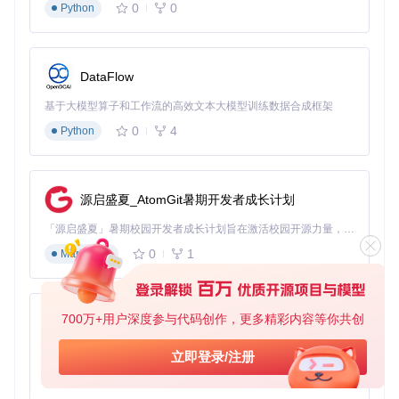
0
0
Python
执行修改
右键"双击执行.bat"以管理员身份运行
在菜单中通过数字键选择所需功能
DataFlow
仔细阅读每步提示，确认无误后按Enter继续
基于大模型算子和工作流的高效文本大模型训练数据合成框架
完成与验证
0
4
Python
等待工具自动完成操作并提示重启
重启时按F2进入BIOS验证设置变更
如遇异常，可通过"恢复BIOS备份"功能还原
源启盛夏_AtomGit暑期开发者成长计划
关键注意事项
禁止在电池电量低于20%时操作
「源启盛夏」暑期校园开发者成长计划旨在激活校园开源力量，通过积分激励、认证扶持、资源倾斜等形式，引导高校组织和开发者完成「入驻 — 建项目 — 做贡献 — 获认证 — 得资源」的完整闭环。无论你是想带领社团入驻平台的组织者，还是希望用代码贡献证明自己的开发者，都能在这里找到属于你的成长路径。
全过程不要强制关闭程序或断电
0
1
Markdown
修改DVMT显存后可能需要重新安装显卡驱动
部分机型需在修改后重置NVRAM才能生效
风险防控要点 🔒
700万+用户深度参与代码创作，更多精彩内容等你共创
py-xiaozhi
常见问题解决方案
基于Python的Xiaozhi AI，适用于想要完整Xiaozhi体验而无需拥有专用硬件的用户。
立即登录/注册
操作失败
：检查是否以管理员身份运行，关闭实时防护软件
0
1
Python
启动异常
：使用工具目录下的"Backup"文件夹中的备份恢复