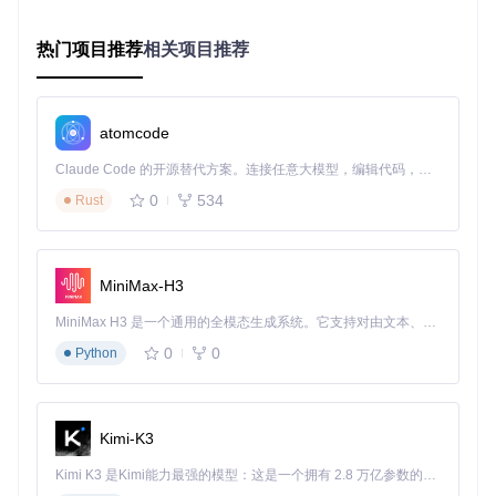
游戏性能优化方案
适用场景
：集成显卡运行3A游戏或图形密集型应用
热门项目推荐
相关项目推荐
核心操作
：调整DVMT预分配显存至64M
操作效果
：提升集成显卡可用显存，平均帧率提升15-20%
验证方法
：通过GPU-Z查看显存分配变化，使用Fraps监测游
戏帧率
atomcode
多系统启动配置
Claude Code 的开源替代方案。连接任意大模型，编辑代码，运行命令，自动验证 — 全自动执行。用 Rust 构建，极致性能。 ｜ An open-source alternative to Claude Code. Connect any LLM, edit code, run commands, and verify changes — autonomously. Built in Rust for speed. Get Started
适用场景
：Windows/Linux/macOS三系统共存需求
0
534
Rust
核心操作
：修改BIOS启动优先级和安全设置
操作效果
：实现多系统快速切换，支持UEFI和传统BIOS启动
模式
验证方法
：重启后观察启动菜单选项变化
MiniMax-H3
操作流程与注意事项 ⚠️
MiniMax H3 是一个通用的全模态生成系统。它支持对由文本、图像、视频和音频组成的多模态上下文进行统一理解，并能生成分辨率高达 2K、时长可达 15 秒的带原生立体声音频的视频。得益于面向任务泛化的系统设计，H3 在预训练阶段就已具备广泛的多模态上下文理解与生成能力，能够出色地执行复杂的多模态指令。
0
0
Python
标准操作步骤
准备工作
Kimi-K3
确保电脑电量≥50%或连接电源
关闭所有杀毒软件和安全防护程序
Kimi K3 是Kimi能力最强的模型：这是一个拥有 2.8 万亿参数的混合专家（MoE）模型，具备原生视觉理解能力，并支持 100 万 token 的上下文窗口。
备份重要数据至外部存储设备