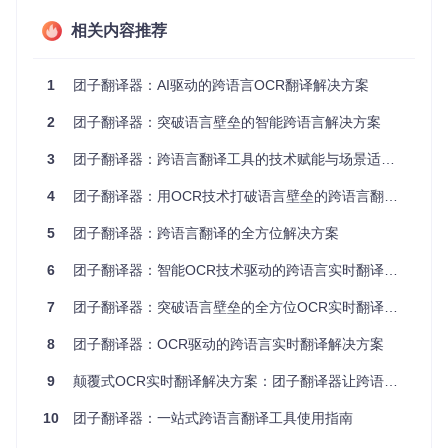
中日韩在内的12种语言；在线翻译接口层封装了百度、有道等
主流API，同时预留本地AI模型接口；任务调度器则根据内容
相关内容推荐
类型和网络状态动态分配处理资源。这种设计使得工具既能在
联网环境下利用云端神经网络翻译模型获取高质量结果，也能
在离线状态下通过本地模型维持基础翻译能力。
1
团子翻译器：AI驱动的跨语言OCR翻译解决方案
核心价值：功能特性与技术优势
2
团子翻译器：突破语言壁垒的智能跨语言解决方案
全场景翻译能力构建
3
团子翻译器：跨语言翻译工具的技术赋能与场景适配指南
工具通过自适应识别算法实现多场景覆盖。在文字密集区域
4
团子翻译器：用OCR技术打破语言壁垒的跨语言翻译工具
（如文档）采用高精度识别模式，优先保证准确率；在动态画
面（如游戏）则启用快速识别模式，将响应延迟控制在300ms
5
团子翻译器：跨语言翻译的全方位解决方案
以内。翻译引擎支持27种语言的互译，其中针对东亚语言开发
了专用优化模型，使竖排文字识别准确率提升40%。
6
团子翻译器：智能OCR技术驱动的跨语言实时翻译解决方案
7
团子翻译器：突破语言壁垒的全方位OCR实时翻译解决方案
性能与资源优化策略
8
团子翻译器：OCR驱动的跨语言实时翻译解决方案
针对不同硬件配置，系统提供三级性能模式：基础模式适用于
4GB内存设备，仅启用核心识别功能；标准模式支持多引擎并
9
颠覆式OCR实时翻译解决方案：团子翻译器让跨语言内容无缝流转
行翻译；高级模式则激活GPU加速，通过CUDA核心处理图像
渲染和模型计算。经测试，在配备NVIDIA GTX 1650显卡的设
10
团子翻译器：一站式跨语言翻译工具使用指南
备上，漫画整页翻译速度可达2秒/页，较纯CPU处理提升3倍