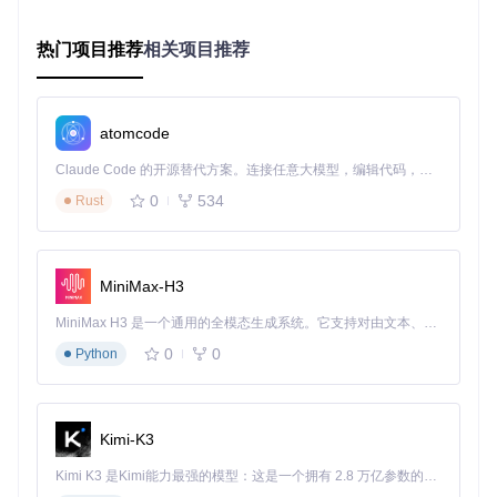
效率。
场景实践：问题解决与参数调校
热门项目推荐
相关项目推荐
游戏场景实时翻译方案
游戏翻译面临两大核心挑战：动态文本刷新和复杂背景干扰。
atomcode
解决方案包括：
Claude Code 的开源替代方案。连接任意大模型，编辑代码，运行命令，自动验证 — 全自动执行。用 Rust 构建，极致性能。 ｜ An open-source alternative to Claude Code. Connect any LLM, edit code, run commands, and verify changes — autonomously. Built in Rust for speed. Get Started
区域锁定技术：用户可框选固定游戏窗口区域，系统自动
0
534
Rust
忽略界面元素变化
文字增强算法：通过边缘检测分离文字与背景，即使在半
透明UI上也能保持95%以上识别率
热词库适配：针对游戏术语建立专属词库，支持玩家自定
MiniMax-H3
义术语对照表
MiniMax H3 是一个通用的全模态生成系统。它支持对由文本、图像、视频和音频组成的多模态上下文进行统一理解，并能生成分辨率高达 2K、时长可达 15 秒的带原生立体声音频的视频。得益于面向任务泛化的系统设计，H3 在预训练阶段就已具备广泛的多模态上下文理解与生成能力，能够出色地执行复杂的多模态指令。
建议配置参数：识别区域缩放至原尺寸的80%，启用"游戏模
0
0
Python
式"滤镜，设置翻译结果自动覆盖显示，字体透明度调整为7
0%以平衡可读性与游戏画面完整性。
图文内容智能处理流程
Kimi-K3
漫画翻译的核心需求是文字提取与重排。工具通过以下步骤实
现自动化处理：
Kimi K3 是Kimi能力最强的模型：这是一个拥有 2.8 万亿参数的混合专家（MoE）模型，具备原生视觉理解能力，并支持 100 万 token 的上下文窗口。