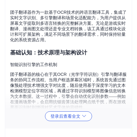
团子翻译器作为一款基于OCR技术的跨语言翻译工具，集成了
实时文字识别、多引擎翻译和场景化适配能力，为用户提供从
屏幕文字提取到多语言转换的完整解决方案。无论是游戏实时
翻译、漫画图文处理还是专业文档转换，该工具通过模块化设
计和可扩展架构，满足不同场景下的翻译需求，同时保持轻量
化的系统资源占用。
基础认知：技术原理与架构设计
智能识别引擎的工作机制
团子翻译器的核心在于其OCR（光学字符识别）引擎与翻译服
务的协同工作流程。当用户框选屏幕区域时，系统首先通过图
像预处理技术增强文字对比度，随后使用基于深度学习的文本
检测模型定位字符区域，再通过字符识别模型将图像信息转换
为文本数据。这一过程中，引擎会自动优化识别参数——例如
在漫画场景中，会启用抗锯齿算法处理网点纸干扰，而在游戏
界面识别时则增强对艺术字体的容错性。
登录后查看全文
多引擎翻译架构解析
系统采用微服务架构设计，将翻译功能拆解为独立模块。核心
层包含三大组件：离线OCR引擎负责本地文本识别，支持包括