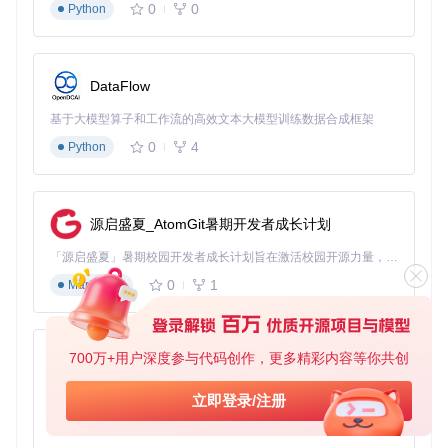
0
0
图像分割：使用深度学习模型识别对话框区域，区分文字
Python
块与图像元素
消字处理：采用内容感知填充算法去除原有文字，保留背
景纹理
DataFlow
翻译排版：根据原文位置和字体风格，自动匹配目标语言
排版参数
基于大模型算子和工作流的高效文本大模型训练数据合成框架
0
4
Python
实际应用中，建议将图像分辨率调整至1200dpi以上，对复杂
背景图像启用"精细模式"，并根据漫画风格选择匹配的字体库
（如日漫推荐"华康方圆体"）。
源启盛夏_AtomGit暑期开发者成长计划
深度拓展：高级应用与性能优化
「源启盛夏」暑期校园开发者成长计划旨在激活校园开源力量，通过积分激励、认证扶持、资源倾斜等形式，引导高校组织和开发者完成「入驻 — 建项目 — 做贡献 — 获认证 — 得资源」的完整闭环。无论你是想带领社团入驻平台的组织者，还是希望用代码贡献证明自己的开发者，都能在这里找到属于你的成长路径。
0
1
Markdown
自定义翻译规则配置
高级用户可通过JSON配置文件创建翻译规则，实现个性化需
求：
700万+用户深度参与代码创作，更多精彩内容等你共创
py-xiaozhi
{
基于Python的Xiaozhi AI，适用于想要完整Xiaozhi体验而无需拥有专用硬件的用户。
立即登录/注册
"rules"
:
[
0
1
Python
{
"pattern"
:
"物品名称:(.*)"
,