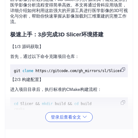
医学影像分析流程变得简单高效。本文将通过骨科应用场景，
详细介绍如何利用这款强大的开源工具进行医学影像的3D可视
化与分析，帮助你快速掌握从影像加载到三维重建的完整工作
流。
极速上手：3步完成3D Slicer环境搭建
【1/3 源码获取】
首先，通过以下命令克隆项目仓库：
git 
clone
【2/3 构建配置】
进入项目目录后，执行标准的CMake构建流程：
cd
 Slicer && 
mkdir
 build && 
cd
 build

cmake ..

登录后查看全文
⚠️ 注意：构建过程中需确保已安装CMake和C++编译器，详细
依赖可参考项目中的相关配置文件。