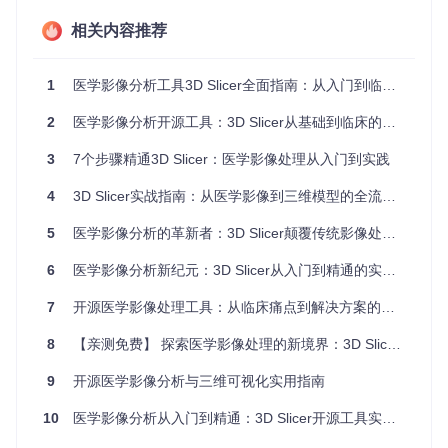
【3/3 启动程序】
相关内容推荐
构建完成后，直接运行以下命令启动3D Slicer：
1
医学影像分析工具3D Slicer全面指南：从入门到临床应用
2
医学影像分析开源工具：3D Slicer从基础到临床的全流程应用指南
核心能力解析：骨科影像三维重建实战指南
3
7个步骤精通3D Slicer：医学影像处理从入门到实践
4
3D Slicer实战指南：从医学影像到三维模型的全流程解析
3D Slicer的核心功能之一是实现医学影像的三维重建，在骨科
应用中，可用于骨骼结构的可视化与分析。其核心渲染功能由
5
医学影像分析的革新者：3D Slicer颠覆传统影像处理流程的全方位解析
相关模块提供支持，能够将二维的CT或MRI影像转换为直观的
三维模型。
6
医学影像分析新纪元：3D Slicer从入门到精通的实战指南
7
开源医学影像处理工具：从临床痛点到解决方案的完整指南
骨科影像加载与预处理
打开3D Slicer后，通过数据模块导入DICOM格式的骨科影
8
【亲测免费】 探索医学影像处理的新境界：3D Slicer 中文教程资源推荐
像数据。
对影像进行预处理，包括调整窗宽窗位，以清晰显示骨骼
9
开源医学影像分析与三维可视化实用指南
结构。
10
利用阈值工具初步筛选出骨骼区域，为后续的三维重建做
医学影像分析从入门到精通：3D Slicer开源工具实战指南
准备。