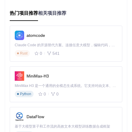
精准标注：骨科标记点测量操作流程
热门项目推荐
相关项目推荐
在骨科影像分析中，精准的标记点测量对于手术规划和病情评
估至关重要。3D Slicer的标记模块提供了便捷的标记点添加和
测量功能。
atomcode
![标记点测量界面展示](https://raw.gitcode.com/gh_mirrors/sl/
Claude Code 的开源替代方案。连接任意大模型，编辑代码，运行命令，自动验证 — 全自动执行。用 Rust 构建，极致性能。 ｜ An open-source alternative to Claude Code. Connect any LLM, edit code, run commands, and verify changes — autonomously. Built in Rust for speed. Get Started
Slicer/raw/94d3a5a06f7f00fe63d20e89fb4c0b7d9653bdfc/M
odules/Loadable/Markups/Testing/Data/Input/AnnotationTes
0
541
Rust
t/Master Scene View.png?utm_source=gitcode_repo_files)
标记点添加与测量步骤
在3D Slicer界面中，打开标记模块，选择标记点工具。
MiniMax-H3
在影像的二维切片或三维视图中，点击需要标记的骨骼特
征点。
MiniMax H3 是一个通用的全模态生成系统。它支持对由文本、图像、视频和音频组成的多模态上下文进行统一理解，并能生成分辨率高达 2K、时长可达 15 秒的带原生立体声音频的视频。得益于面向任务泛化的系统设计，H3 在预训练阶段就已具备广泛的多模态上下文理解与生成能力，能够出色地执行复杂的多模态指令。
系统会自动计算标记点之间的距离等参数，并在界面上显
0
0
Python
示测量结果。
可对标记点进行编辑和删除，以确保测量的准确性。
将测量结果导出为报告，方便后续的分析和存档。
DataFlow
进阶技巧：提升骨科影像分析效率的方法
基于大模型算子和工作流的高效文本大模型训练数据合成框架
快捷键使用