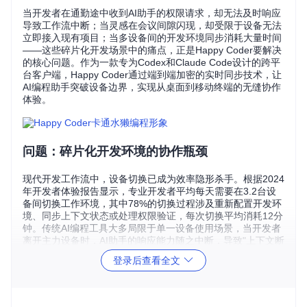
当开发者在通勤途中收到AI助手的权限请求，却无法及时响应
导致工作流中断；当灵感在会议间隙闪现，却受限于设备无法
立即接入现有项目；当多设备间的开发环境同步消耗大量时间
——这些碎片化开发场景中的痛点，正是Happy Coder要解决
的核心问题。作为一款专为Codex和Claude Code设计的跨平
台客户端，Happy Coder通过端到端加密的实时同步技术，让
AI编程助手突破设备边界，实现从桌面到移动终端的无缝协作
体验。
问题：碎片化开发环境的协作瓶颈
现代开发工作流中，设备切换已成为效率隐形杀手。根据2024
年开发者体验报告显示，专业开发者平均每天需要在3.2台设
备间切换工作环境，其中78%的切换过程涉及重新配置开发环
境、同步上下文状态或处理权限验证，每次切换平均消耗12分
钟。传统AI编程工具大多局限于单一设备使用场景，当开发者
离开主力设备时，AI助手的响应能力随之中断，导致"上下文断
裂"现象——这正是Happy Coder要破解的关键难题。
登录后查看全文
方案：构建跨设备AI协作网络