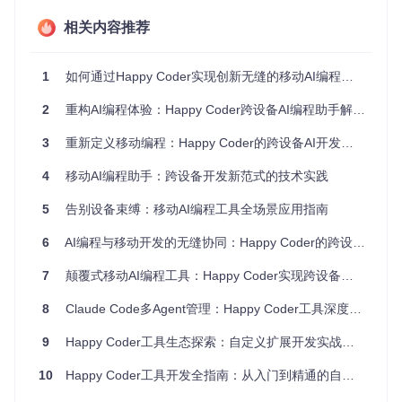
设备无感切换系统
相关内容推荐
Happy Coder的核心创新在于其分布式会话管理架构。通过将
AI交互上下文与用户身份而非设备绑定，系统能够在手机、平
板和桌面端之间自动迁移会话状态。开发者在电脑上发起的代
1
如何通过Happy Coder实现创新无缝的移动AI编程体验
码生成请求，在通勤途中可通过手机继续查看进度；会议间隙
在平板上提出的问题，回到办公桌后能在电脑端无缝接手——
2
重构AI编程体验：Happy Coder跨设备AI编程助手解决方案
整个过程无需手动导出/导入上下文，平均减少85%的设备切换
成本。
3
重新定义移动编程：Happy Coder的跨设备AI开发实践
实时语音交互界面
4
移动AI编程助手：跨设备开发新范式的技术实践
针对移动场景的特殊性，Happy Coder开发了优化的语音交互
模式。不同于传统语音转文字的简单处理，系统能识别编程领
5
告别设备束缚：移动AI编程工具全场景应用指南
域特定术语和上下文，支持15种语言的技术指令直接解析。在
实验环境中，使用语音交互的开发者完成同等复杂度的代码修
6
AI编程与移动开发的无缝协同：Happy Coder的跨设备开发解决方案
改任务，比传统输入方式平均节省37%的时间，尤其适合移动
场景下的快速指令输入和状态查询。
7
颠覆式移动AI编程工具：Happy Coder实现跨设备无缝开发体验
轻量级命令行工具链
8
Claude Code多Agent管理：Happy Coder工具深度测评
Happy Coder CLI将复杂的跨设备同步逻辑封装为简洁的命令
集。通过
happy
命令统一调用Claude Code和Codex能力，配
9
Happy Coder工具生态探索：自定义扩展开发实战指南
合
--sync
参数自动桥接当前设备与最近活动会话，实现"一处
发起，多端响应"的协作模式。工具链内置的状态感知功能会
10
Happy Coder工具开发全指南：从入门到精通的自定义扩展之路
自动检测网络状况，在离线时缓存指令，网络恢复后优先执