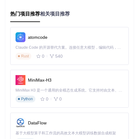
行，确保开发流程的连续性。
热门项目推荐
相关项目推荐
价值：重新定义开发效率边界
时间维度的效率突破
atomcode
通过消除设备切换障碍，Happy Coder将开发者的"碎片时
Claude Code 的开源替代方案。连接任意大模型，编辑代码，运行命令，自动验证 — 全自动执行。用 Rust 构建，极致性能。 ｜ An open-source alternative to Claude Code. Connect any LLM, edit code, run commands, and verify changes — autonomously. Built in Rust for speed. Get Started
间"转化为有效工作时间。实测数据显示，采用跨设备协作模
0
540
Rust
式的开发者，每天可增加1.5小时有效编程时间，相当于每年
多完成375小时的开发工作。这种时间利用率的提升，在敏捷
开发和迭代周期紧张的项目中尤为关键。
空间维度的开发自由
MiniMax-H3
从办公室到通勤途中，从家庭工作间到临时会议场所，Happy
MiniMax H3 是一个通用的全模态生成系统。它支持对由文本、图像、视频和音频组成的多模态上下文进行统一理解，并能生成分辨率高达 2K、时长可达 15 秒的带原生立体声音频的视频。得益于面向任务泛化的系统设计，H3 在预训练阶段就已具备广泛的多模态上下文理解与生成能力，能够出色地执行复杂的多模态指令。
Coder让AI编程助手真正成为开发者的"随身工具"。某远程开
0
0
Python
发团队的使用反馈显示，团队成员在非传统工作环境中解决技
术问题的比例提升了42%，问题平均响应时间从45分钟缩短至
12分钟。
协作模式的范式转变
DataFlow
Happy Coder的跨设备架构为团队协作提供了新可能。通过会
基于大模型算子和工作流的高效文本大模型训练数据合成框架
话共享功能，团队成员可实时参与同一AI编程会话，权限请求