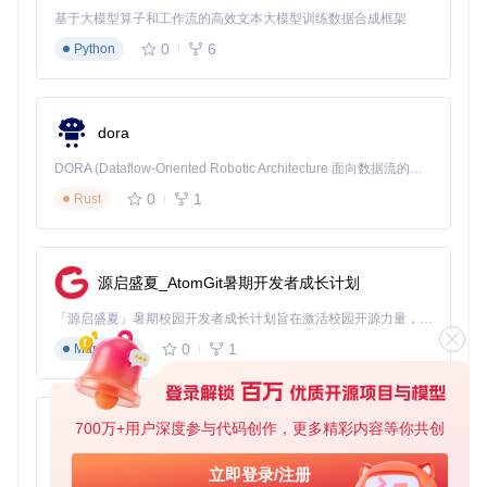
件和必要驱动
预期效果
：在指定目录生成完整的EFI文件夹，
基于大模型算子和工作流的高效文本大模型训练数据合成框架
包含所有必要的配置文件和驱动
0
6
Python
任务四：测试与优化
操作目的
：确保系统能够正常引导并优化性能
具体方法
：使用
工具内置的"Verify EFI"功能检查配置完整性，根据提示调整可
dora
能存在冲突的设置
预期效果
：解决90%以上的常见引导问题，
系统稳定性提升40%
DORA (Dataflow-Oriented Robotic Architecture 面向数据流的机器人架构) 是为 AI 与具身智能机器人打造的高性能开发框架，以数据流范式重构开发逻辑，原生支持分布式部署与端边云协同 —— 无需复杂适配，即可实现一体端到端具身大小脑、VLA等模型部署，无缝衔接感知、推理、控制全链路，让 AI 能力与机器人动作深度融合。 依托 Rust 内核与零拷贝通信技术，它将具身大小脑、VLA等模型推理、多模态数据融合延迟压缩至微秒级，同时兼容 ROS2 生态与国产 AI 芯片，彻底降低具身智能机器人的开发门槛，让分布式部署下的 AI 赋能创新更高效、更灵活。
故障排除决策树：快速定位配置问题
0
1
Rust
即使使用自动化工具，配置过程中仍可能遇到问题。以下决策
树可帮助你快速定位并解决常见故障：
源启盛夏_AtomGit暑期开发者成长计划
引导失败
「源启盛夏」暑期校园开发者成长计划旨在激活校园开源力量，通过积分激励、认证扶持、资源倾斜等形式，引导高校组织和开发者完成「入驻 — 建项目 — 做贡献 — 获认证 — 得资源」的完整闭环。无论你是想带领社团入驻平台的组织者，还是希望用代码贡献证明自己的开发者，都能在这里找到属于你的成长路径。
症状：卡在Apple logo或禁止符号
0
1
Markdown
检查：BIOS设置中是否禁用Secure Boot和CSM
解决方案：使用工具的"Fix Boot Issues"功能自动修复
常见引导问题
700万+用户深度参与代码创作，更多精彩内容等你共创
py-xiaozhi
硬件不工作
基于Python的Xiaozhi AI，适用于想要完整Xiaozhi体验而无需拥有专用硬件的用户。
立即登录/注册
症状：声卡/网卡/显卡无法正常工作