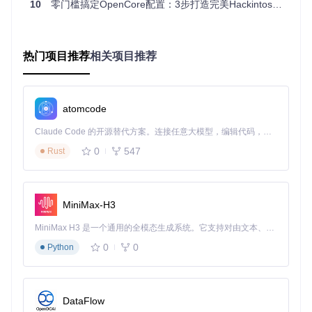
10
零门槛搞定OpenCore配置：3步打造完美Hackintosh EFI的实战指南
任务一：导入硬件报告
操作目的
：让工具获取当前电脑的硬件信息
具体方法
：在工具
主界面选择"Select Hardware Report"，导入之前生成的硬件
报告文件
预期效果
：工具加载并验证硬件数据，为后续配置提
热门项目推荐
相关项目推荐
供基础
图：硬件报告选择界面，支持本地文件导入和在线生成两种方
atomcode
式
Claude Code 的开源替代方案。连接任意大模型，编辑代码，运行命令，自动验证 — 全自动执行。用 Rust 构建，极致性能。 ｜ An open-source alternative to Claude Code. Connect any LLM, edit code, run commands, and verify changes — autonomously. Built in Rust for speed. Get Started
任务二：配置核心参数
0
547
Rust
操作目的
：设置影响系统稳定性的关键参数
具体方法
：在配置
页面中依次完成ACPI补丁（电源管理优化文件）选择、内核扩
展（驱动程序）管理和SMBIOS（系统型号信息）设置
预期效
果
：生成针对你的硬件的个性化配置方案
MiniMax-H3
MiniMax H3 是一个通用的全模态生成系统。它支持对由文本、图像、视频和音频组成的多模态上下文进行统一理解，并能生成分辨率高达 2K、时长可达 15 秒的带原生立体声音频的视频。得益于面向任务泛化的系统设计，H3 在预训练阶段就已具备广泛的多模态上下文理解与生成能力，能够出色地执行复杂的多模态指令。
图：配置页面提供直观的参数调整界面，无需手动编辑配置文
件
0
0
Python
任务三：生成EFI文件
操作目的
：创建可用于引导macOS的EFI分区文件
具体方法
：
DataFlow
点击"Build EFI"按钮，工具自动下载匹配的OpenCore引导文