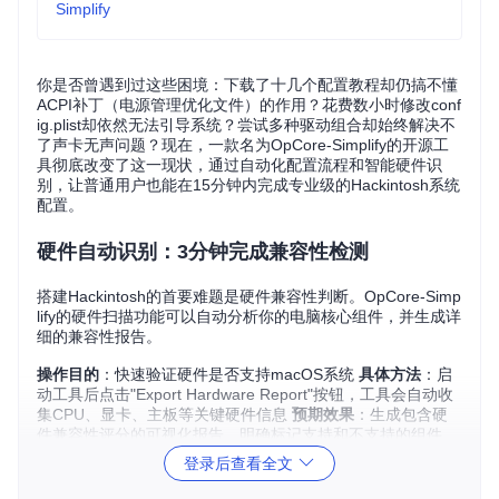
Simplify
你是否曾遇到过这些困境：下载了十几个配置教程却仍搞不懂
ACPI补丁（电源管理优化文件）的作用？花费数小时修改conf
ig.plist却依然无法引导系统？尝试多种驱动组合却始终解决不
了声卡无声问题？现在，一款名为OpCore-Simplify的开源工
具彻底改变了这一现状，通过自动化配置流程和智能硬件识
别，让普通用户也能在15分钟内完成专业级的Hackintosh系统
配置。
硬件自动识别：3分钟完成兼容性检测
搭建Hackintosh的首要难题是硬件兼容性判断。OpCore-Simp
lify的硬件扫描功能可以自动分析你的电脑核心组件，并生成详
细的兼容性报告。
操作目的
：快速验证硬件是否支持macOS系统
具体方法
：启
动工具后点击"Export Hardware Report"按钮，工具会自动收
集CPU、显卡、主板等关键硬件信息
预期效果
：生成包含硬
件兼容性评分的可视化报告，明确标记支持和不支持的组件
登录后查看全文
图：OpCore-Simplify硬件兼容性检测界面，清晰显示各组件