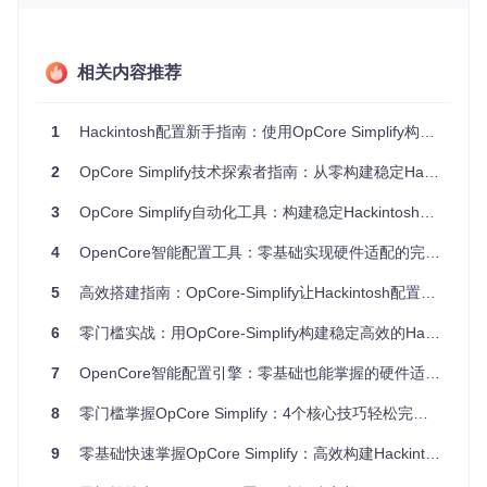
的macOS支持情况
硬件兼容性速查表
相关内容推荐
硬
件
配置效率
兼容型号示例
不兼容型号特征
类
提升
型
1
Hackintosh配置新手指南：使用OpCore Simplify构建兼容EFI的完整方案
自动匹配
Intel Core i5/i7 10
C
2
OpCore Simplify技术探索者指南：从零构建稳定Hackintosh系统
Atom系列，早期
代以上，AMD Ryz
最佳SMB
P
奔腾处理器
U
en 5000系列
IOS配置
3
OpCore Simplify自动化工具：构建稳定Hackintosh系统的完整指南
自动禁用
Intel UHD 630，A
NVIDIA RTX 300
显
4
OpenCore智能配置工具：零基础实现硬件适配的完整指南
0/4000系列（除
不兼容显
MD Radeon RX 50
卡
00/6000系列
特定型号）
卡驱动
5
高效搭建指南：OpCore-Simplify让Hackintosh配置不再复杂
网
部分Intel集成网
自动推荐
BCM94360系列，
卡
卡
适配kext
Realtek RTL8111
6
零门槛实战：用OpCore-Simplify构建稳定高效的Hackintosh系统
7
OpenCore智能配置引擎：零基础也能掌握的硬件适配方案
配置流程重构：从繁琐步骤到场景化任务
8
零门槛掌握OpCore Simplify：4个核心技巧轻松完成EFI制作
传统的Hackintosh配置需要手动修改数十项参数，而OpCore-
Simplify将这一过程转化为四个直观的场景化任务，每个任务
9
零基础快速掌握OpCore Simplify：高效构建Hackintosh EFI指南
都针对特定配置目标进行优化。