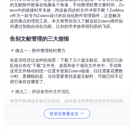
的文献附件散落在电脑各个角落，手动整理耗费大量时间，Zo
tero中的链接时常失效，跨设备同步时文件冲突不断？ZotMoo
v作为一款专为Zotero设计的自动化附件管理插件，正是解决
这些痛点的理想工具。本文将带你深入了解这款Zotero插件如
何通过智能自动化功能，让你的学术效率得到质的飞跃。
告别文献管理的三大烦恼
📌 痛点一：附件整理耗时费力
你是否经历过这样的场景：下载了几十篇文献后，发现它们杂
乱地分布在"下载"文件夹、桌面和各个项目文件夹中。手动将
这些文件移动到统一位置并更新Zotero链接，往往需要花费数
小时。更糟糕的是，当你需要查找某篇文献时，可能已经不记
得它保存在哪里了。
📌 痛点二：跨设备协作文件混乱
使用平板阅读并标记文献后，如何将这些带批注的文件同步回
电脑的Zotero库？传统方式需要手动传输文件、更新链接，不
仅繁琐，还容易出错。许多研究者因此放弃了跨设备工作的便
登录后查看全文
利，或者不得不维护多个文献库，造成信息孤岛。
📌 痛点三：链接失效与空间浪费