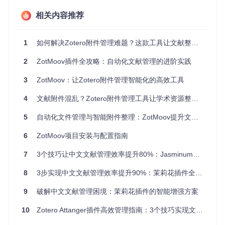
当你重命名文件夹或移动文件位置后，Zotero中的附件链接就
会失效。修复这些断裂的链接需要逐一手动操作，十分耗时。
相关内容推荐
同时，删除Zotero条目后，对应的附件文件往往会被遗忘在磁
盘中，造成存储空间的浪费。
1
如何解决Zotero附件管理难题？这款工具让文献整理效率提升3倍
ZotMoov自动化解决方案
2
ZotMoov插件全攻略：自动化文献管理的进阶实践
💡 智能文件迁移：让附件各就各位
3
ZotMoov：让Zotero附件管理智能化的高效工具
ZotMoov的核心功能是自动将新添加的附件移动到你指定的目
录结构中。通过在设置界面中配置目标文件夹和子目录规则，
4
文献附件混乱？Zotero附件管理工具让学术资源整理效率提升300%
插件可以根据文献的元数据（如作者、年份、期刊等）自动组
织文件。这意味着从网页保存或手动添加的PDF将不再散乱分
5
自动化文件管理与智能附件整理：ZotMoov提升文件整理效率的全面指南
布，而是整齐地存放在预设位置。
6
ZotMoov项目安装与配置指南
ZotMoov设置界面 - 配置附件存储路径和自动化规则，实现文
7
3个技巧让中文文献管理效率提升80%：Jasminum插件实战指南
献附件的智能管理
8
3步实现中文文献管理效率提升90%：茉莉花插件全攻略
💡 上下文菜单集成：操作触手可及
9
破解中文文献管理困境：茉莉花插件的智能增强方案
ZotMoov在Zotero的右键菜单中添加了多个实用选项，让你可
以随时对选中的条目执行移动、复制或链接操作。无论是将文
10
Zotero Attanger插件高效管理指南：3个技巧实现文献附件自动化整理
献发送到平板阅读，还是将平板上处理过的文件导回主库，都
只需一键操作。