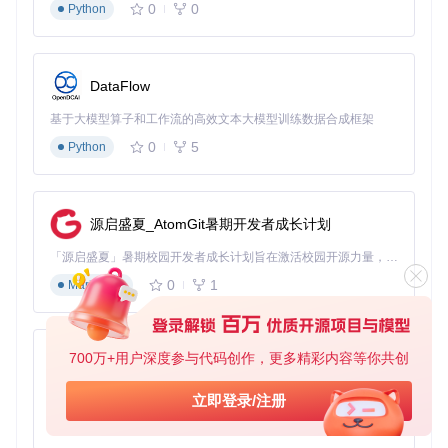
然后在Firefox或Zotero中加载项目根目录下的manifest.json文
0
0
Python
件，完成插件安装。
🔍 第二步：基础配置
DataFlow
打开Zotero首选项，切换到ZotMoov标签页：
基于大模型算子和工作流的高效文本大模型训练数据合成框架
点击"Choose Directory"选择附件存储的根目录
勾选"Automatically Move/Copy Files When Added"启用
0
5
Python
自动移动功能
在"Subdirectory String"中设置子目录命名规则（如"%c"表
示按作者分类）
源启盛夏_AtomGit暑期开发者成长计划
配置允许的文件扩展名列表
🔍 第三步：创建自定义操作
「源启盛夏」暑期校园开发者成长计划旨在激活校园开源力量，通过积分激励、认证扶持、资源倾斜等形式，引导高校组织和开发者完成「入驻 — 建项目 — 做贡献 — 获认证 — 得资源」的完整闭环。无论你是想带领社团入驻平台的组织者，还是希望用代码贡献证明自己的开发者，都能在这里找到属于你的成长路径。
打开高级设置中的"Custom Menu Items"面板
点击"+"按钮添加新菜单项
0
1
Markdown
设置菜单名称和包含的操作序列
保存后即可在右键菜单中使用自定义功能
700万+用户深度参与代码创作，更多精彩内容等你共创
效率倍增秘籍
py-xiaozhi
基于Python的Xiaozhi AI，适用于想要完整Xiaozhi体验而无需拥有专用硬件的用户。
🚀 通配符高级应用
立即登录/注册
0
1
Python
利用自定义通配符功能，你可以创建复杂的文件组织规则。例