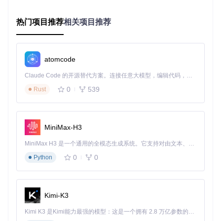
ZotMoov右键菜单集成 - 便捷访问自动化附件管理功能，提升
热门项目推荐
相关项目推荐
文献整理效率
💡 自定义工作流：打造个人化管理系统
atomcode
插件允许你创建自定义菜单项和通配符规则，将重复的操作序
列自动化。例如，你可以设置一个"移动到平板"的菜单项，它
Claude Code 的开源替代方案。连接任意大模型，编辑代码，运行命令，自动验证 — 全自动执行。用 Rust 构建，极致性能。 ｜ An open-source alternative to Claude Code. Connect any LLM, edit code, run commands, and verify changes — autonomously. Built in Rust for speed. Get Started
会自动将选中文献复制到平板同步文件夹、添加特定标签，并
生成阅读笔记。
0
539
Rust
ZotMoov自定义菜单项配置 - 个性化你的文献管理工作流，实
现高效自动化操作
MiniMax-H3
三步上手ZotMoov
MiniMax H3 是一个通用的全模态生成系统。它支持对由文本、图像、视频和音频组成的多模态上下文进行统一理解，并能生成分辨率高达 2K、时长可达 15 秒的带原生立体声音频的视频。得益于面向任务泛化的系统设计，H3 在预训练阶段就已具备广泛的多模态上下文理解与生成能力，能够出色地执行复杂的多模态指令。
0
0
Python
🔍 第一步：获取与安装
首先，克隆项目仓库到本地：
Kimi-K3
git 
clone
Kimi K3 是Kimi能力最强的模型：这是一个拥有 2.8 万亿参数的混合专家（MoE）模型，具备原生视觉理解能力，并支持 100 万 token 的上下文窗口。