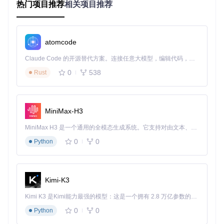
由于依赖外部库（如OpenCV和特定相机驱动），使用者需
热门项目推荐
相关项目推荐
自行获取并遵守其各自的许可协议。
结语
atomcode
此资源是视觉工程领域的一个强大工具箱，无论是学术研究还
Claude Code 的开源替代方案。连接任意大模型，编辑代码，运行命令，自动验证 — 全自动执行。用 Rust 构建，极致性能。 ｜ An open-source alternative to Claude Code. Connect any LLM, edit code, run commands, and verify changes — autonomously. Built in Rust for speed. Get Started
是工业应用，都能为您的项目增添有力的支持。通过深入理解
和定制这套源码，您可以构建出高度专业化且性能卓越的图像
0
538
Rust
处理应用程序。欢迎加入到这个充满创新的行列中来，探索并
扩展视觉技术的无限可能。
MiniMax-H3
以上就是关于Qt+OpenCV图像视觉框架的简要介绍。开始您
的视觉探索之旅吧！
MiniMax H3 是一个通用的全模态生成系统。它支持对由文本、图像、视频和音频组成的多模态上下文进行统一理解，并能生成分辨率高达 2K、时长可达 15 秒的带原生立体声音频的视频。得益于面向任务泛化的系统设计，H3 在预训练阶段就已具备广泛的多模态上下文理解与生成能力，能够出色地执行复杂的多模态指令。
0
0
Python
QtOpenCV图像视觉框架全套源码
下载源代码
本项目提供了一套完整的Qt与OpenCV结合的图像处理及视觉检测上位机源码工具包，特别设计用于满足复杂的视觉应用需求。它专为追求高效与灵活性的开发者打造，确保了源码的透明性与高度可扩展性。项目基于Qt 5.14.2 和 Visual Studio 2019环境，集成OpenCV库，支持现代计算机视觉任务，特别是在多摄像头设置下的实时图像处理
Kimi-K3
项目地址：
https://gitcode.com/open-source-
Kimi K3 是Kimi能力最强的模型：这是一个拥有 2.8 万亿参数的混合专家（MoE）模型，具备原生视觉理解能力，并支持 100 万 token 的上下文窗口。
toolkit/209ca
0
0
Python