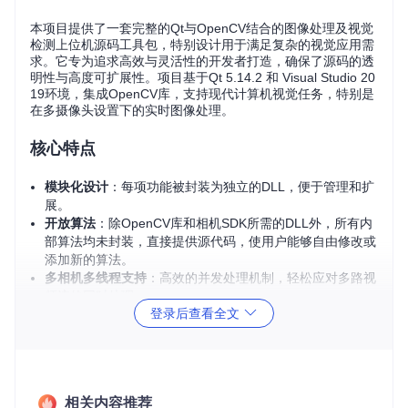
本项目提供了一套完整的Qt与OpenCV结合的图像处理及视觉
检测上位机源码工具包，特别设计用于满足复杂的视觉应用需
求。它专为追求高效与灵活性的开发者打造，确保了源码的透
明性与高度可扩展性。项目基于Qt 5.14.2 和 Visual Studio 20
19环境，集成OpenCV库，支持现代计算机视觉任务，特别是
在多摄像头设置下的实时图像处理。
核心特点
模块化设计
：每项功能被封装为独立的DLL，便于管理和扩
展。
开放算法
：除OpenCV库和相机SDK所需的DLL外，所有内
部算法均未封装，直接提供源代码，使用户能够自由修改或
添加新的算法。
多相机多线程支持
：高效的并发处理机制，轻松应对多路视
频流的同时处理。
登录后查看全文
广泛的应用范围
：涵盖基础图像算法、复杂逻辑处理、通讯
协议实现到系统级工具开发。
平台兼容性
：虽然主要在Windows平台上开发，但Qt的跨平
台特性理论上允许在其他操作系统上运行（需适配）。
相关内容推荐
开发环境