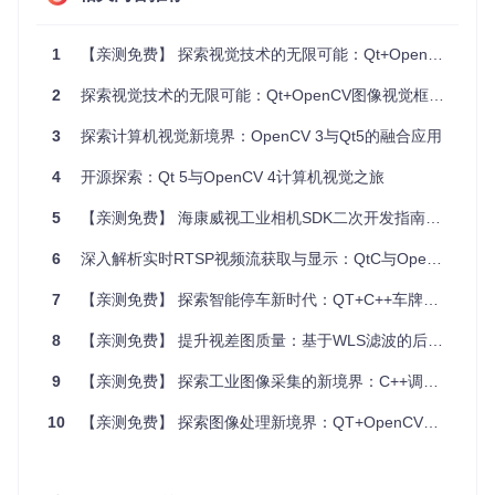
Qt
: 5.14.2
1
【亲测免费】 探索视觉技术的无限可能：Qt+OpenCV图像视觉框架全套源码
IDE
: Microsoft Visual Studio 2019
OpenCV
: 适用于所选VS版本的相应OpenCV版本
2
探索视觉技术的无限可能：Qt+OpenCV图像视觉框架全套源码
编译器
: 支持C++11及以上标准的MSVC编译器
3
探索计算机视觉新境界：OpenCV 3与Qt5的融合应用
快速入门
4
开源探索：Qt 5与OpenCV 4计算机视觉之旅
环境搭建
：确保你的开发环境中已安装好Qt 5.14.2及VS2
5
【亲测免费】 海康威视工业相机SDK二次开发指南：开启高效图像处理之旅
019，并配置好OpenCV的环境变量。
导入项目
：将源码导入到Visual Studio或Qt Creator中，
6
深入解析实时RTSP视频流获取与显示：QtC与OpenCV的完美结合
根据提示调整必要的依赖路径。
编译与运行
：编译整个解决方案，解决可能的编译错误
7
【亲测免费】 探索智能停车新时代：QT+C++车牌识别与停车场管理系统
后，即可运行查看示例或开始自定义开发。
8
【亲测免费】 提升视差图质量：基于WLS滤波的后处理工具
注意事项
9
【亲测免费】 探索工业图像采集的新境界：C++调用海康工业相机SDK实例
在首次运行前，请检查并配置相机SDK的正确路径，以保证
10
【亲测免费】 探索图像处理新境界：QT+OpenCV图像处理案例推荐
能成功捕捉图像数据。
鉴于代码的开源性质，建议开发者对关键部分进行细致审
查，以适应特定的安全和性能要求。