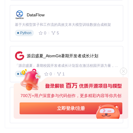
DataFlow
基于大模型算子和工作流的高效文本大模型训练数据合成框架
0
5
Python
源启盛夏_AtomGit暑期开发者成长计划
「源启盛夏」暑期校园开发者成长计划旨在激活校园开源力量，通过积分激励、认证扶持、资源倾斜等形式，引导高校组织和开发者完成「入驻 — 建项目 — 做贡献 — 获认证 — 得资源」的完整闭环。无论你是想带领社团入驻平台的组织者，还是希望用代码贡献证明自己的开发者，都能在这里找到属于你的成长路径。
0
1
Markdown
700万+用户深度参与代码创作，更多精彩内容等你共创
py-xiaozhi
基于Python的Xiaozhi AI，适用于想要完整Xiaozhi体验而无需拥有专用硬件的用户。
立即登录/注册
0
1
Python