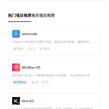
开发流程自动化
：通过AI辅助完成重复性编码工作，让开发
者专注于核心业务逻辑
规范一致性保障
：建立统一的项目规范与原则，确保团队协
热门项目推荐
相关项目推荐
作的高效与代码质量的稳定
atomcode
[!TIP]
思考点
：回顾你当前项目中需求文档与代码实现之间
的转化效率，Spec-Driven Development能解决哪些具体
Claude Code 的开源替代方案。连接任意大模型，编辑代码，运行命令，自动验证 — 全自动执行。用 Rust 构建，极致性能。 ｜ An open-source alternative to Claude Code. Connect any LLM, edit code, run commands, and verify changes — autonomously. Built in Rust for speed. Get Started
痛点？尝试列出3个你认为最有价值的应用场景。
0
534
Rust
常见问题
Q: Spec-Driven Development是否适用于所有类型的项目？
A: 特别适合需求明确、业务逻辑相对稳定的项目，对于探索性
强、需求频繁变化的项目，建议先建立核心规范框架，再逐步
MiniMax-H3
迭代。
MiniMax H3 是一个通用的全模态生成系统。它支持对由文本、图像、视频和音频组成的多模态上下文进行统一理解，并能生成分辨率高达 2K、时长可达 15 秒的带原生立体声音频的视频。得益于面向任务泛化的系统设计，H3 在预训练阶段就已具备广泛的多模态上下文理解与生成能力，能够出色地执行复杂的多模态指令。
Q: 采用Spec Kit是否意味着开发者会被AI取代？
0
0
Python
A: 恰恰相反，Spec Kit解放了开发者的重复性工作，使其能够
专注于更具创造性的设计与复杂问题解决，提升个人价值与团
队效率。
Kimi-K3
核心流程：Spec-Driven Development的四阶