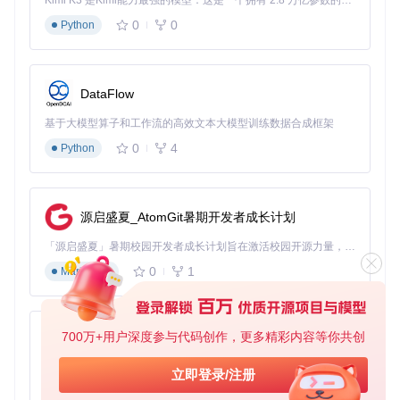
Kimi K3 是Kimi能力最强的模型：这是一个拥有 2.8 万亿参数的混合专家（MoE）模型，具备原生视觉理解能力，并支持 100 万 token 的上下文窗口。
段工作流
0
0
Python
Spec Kit基于Spec-Driven Development方法论，构建了一套
标准化的四阶段开发流程，确保从需求到部署的每个环节都高
效可控。
DataFlow
1. 原则定义阶段
基于大模型算子和工作流的高效文本大模型训练数据合成框架
在项目启动初期，通过定义明确的开发原则与规范，为整个开
0
4
发过程建立基础框架。这一阶段的核心是回答"我们要遵循什
Python
么标准"的问题。
场景假设
：你需要为一个企业内部的客户管理系统定义开发原
则。
源启盛夏_AtomGit暑期开发者成长计划
操作方法
：使用Spec Kit的constitution命令初始化项目原则文
档：
「源启盛夏」暑期校园开发者成长计划旨在激活校园开源力量，通过积分激励、认证扶持、资源倾斜等形式，引导高校组织和开发者完成「入驻 — 建项目 — 做贡献 — 获认证 — 得资源」的完整闭环。无论你是想带领社团入驻平台的组织者，还是希望用代码贡献证明自己的开发者，都能在这里找到属于你的成长路径。
0
1
Markdown
# 初始化项目原则文档
700万+用户深度参与代码创作，更多精彩内容等你共创
py-xiaozhi
然后编辑生成的文档，加入关于代码质量、安全标准、性能要
求等方面的具体原则。
基于Python的Xiaozhi AI，适用于想要完整Xiaozhi体验而无需拥有专用硬件的用户。
立即登录/注册
预期结果
：生成一份结构化的项目原则文档，作为所有开发活
0
1
Python