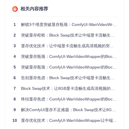
动态模块交换：Block Swap的工作原理
相关内容推荐
Block Swap技术借鉴了现代操作系统的虚拟内存管理思想，实
现计算资源的"按需分配"。想象这是一个智能仓库系统：当需
1
解锁3个维度突破显存瓶颈：ComfyUI-WanVideoWrapper让8GB显卡焕新视频创作体验
要某个工具时，系统会从仓库（系统内存）中取出并放到工作
台（VRAM），使用完毕后自动归位，始终保持工作台整洁高
2
突破显存桎梏：Block Swap技术让中端显卡流畅生成高清视频
效。
3
显存优化技术：让中端显卡流畅生成高清视频的突破之道
核心技术组件
AutoWrappedModule
：位于diffsynth/vram_managemen
4
突破显存瓶颈：ComfyUI-WanVideoWrapper的Block Swap技术如何让8GB显卡流畅生成高清视频
t/layers.py的模块封装单元，实现模块在VRAM和RAM间的
无缝迁移
5
突破显存瓶颈：ComfyUI-WanVideoWrapper的Block Swap技术让8GB显卡流畅生成高清视频
状态管理机制
：通过onload()/offload()方法控制模块设备位
6
置，配合状态标记实现精准调度
告别显存焦虑：Block Swap技术让中端显卡流畅生成高清视频
递归启用系统
：自动识别模型中的大显存模块，无需手动配
7
Block Swap技术：让8GB显卡流畅生成高清视频的显存优化方案
置即可实现全链路优化
8
终结显存焦虑：ComfyUI-WanVideoWrapper的Block Swap技术让8GB显卡流畅生成高清视频
Block Swap技术通过动态模块交换实现显存高效利用，如同竹
9
解决ComfyUI显存不足难题：Block Swap技术让8GB显卡流畅生成高清视频
林中的路径引导资源流动
10
显存优化技术：ComfyUI-WanVideoWrapper让中端显卡焕发新生
三步实现显存优化配置