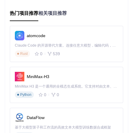
准备工作
热门项目推荐
相关项目推荐
确保已安装ComfyUI及WanVideoWrapper扩展：
git 
clone
atomcode
cd
 ComfyUI-WanVideoWrapper

Claude Code 的开源替代方案。连接任意大模型，编辑代码，运行命令，自动验证 — 全自动执行。用 Rust 构建，极致性能。 ｜ An open-source alternative to Claude Code. Connect any LLM, edit code, run commands, and verify changes — autonomously. Built in Rust for speed. Get Started
核心配置流程
0
539
Rust
1. 模型加载节点部署
从"ComfyUI-WanVideoWrapper"分类中添加
WanVideoMode
lLoader
节点，这是启用Block Swap的基础入口。该节点位于
项目核心文件nodes.py中，负责初始化支持动态交换的模型实
MiniMax-H3
例。
MiniMax H3 是一个通用的全模态生成系统。它支持对由文本、图像、视频和音频组成的多模态上下文进行统一理解，并能生成分辨率高达 2K、时长可达 15 秒的带原生立体声音频的视频。得益于面向任务泛化的系统设计，H3 在预训练阶段就已具备广泛的多模态上下文理解与生成能力，能够出色地执行复杂的多模态指令。
2. 启用Block Swap机制
0
0
Python
添加
WanVideoSetBlockSwap
节点并连接至模型输出。关键
配置参数：
swap_threshold
：模块交换阈值（默认512MB），大于此
DataFlow
值的模块将被标记为可交换
基于大模型算子和工作流的高效文本大模型训练数据合成框架
offload_device
：卸载目标设备（默认"cpu"），推荐配