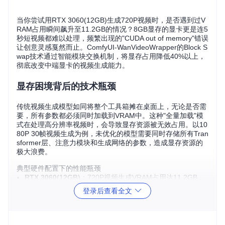
当你尝试用RTX 3060(12GB)生成720P视频时，是否遇到过V
RAM占用瞬间飙升至11.2GB的情况？8GB显存的显卡更是连5
秒短视频都难以处理，频繁出现的"CUDA out of memory"错误
让创意灵感戛然而止。ComfyUI-WanVideoWrapper的Block S
wap技术通过智能模块交换机制，将显存占用降低40%以上，
彻底改变中端显卡的视频生成能力。
显存困境背后的技术瓶颈
传统视频生成模型如同将整个工具箱摊在桌面上，无论是否需
要，所有参数都必须同时加载到VRAM中。这种"全量加载"模
式在处理高分辨率视频时，会导致显存资源被无效占用。以10
80P 30帧视频生成为例，未优化的模型需要同时存储所有Tran
sformer层、注意力模块和生成网络的参数，造成显存资源的
极大浪费。
典型硬件配置下的性能瓶颈
RTX 3060(12GB)
：720P视频生成VRAM占用达11.2GB，
仅支持5秒内容
登录后查看全文
RTX 2060(6GB)
：勉强运行540P分辨率，生成过程频繁中
断
GTX 1650(4GB)
：无法加载完整模型，直接触发OOM错误